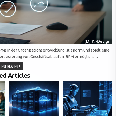
) in der Organisationsentwicklung ist enorm und spielt eine
 Verbesserung von Geschäftsabläufen. BPM ermöglicht…
STRATEGISCHE
INUE READING
BEDEUTUNG
VON
ed Articles
BUSINESS
PROCESS
MANAGEMENT
FÜR
EFFIZIENZ,
AGILITÄT
UND