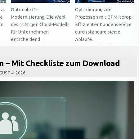
tät
Optimale IT-
Optimierung von
ne
Modernisierung: Die Wahl
Prozessen mit BPM Iterop:
en
des richtigen Cloud-Modells
Effizienter Kundenservice
für Unternehmen
durch standardisierte
entscheidend
Abläufe.
 – Mit Checkliste zum Download
UST 4, 2026