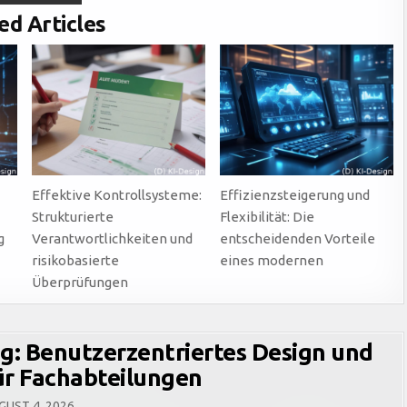
FÜR
ESG-
ed Articles
ANFORDERUNGEN
–
MIT
CHECKLISTE
ZUM
DOWNLOAD
Effektive Kontrollsysteme:
Effizienzsteigerung und
Strukturierte
Flexibilität: Die
g
Verantwortlichkeiten und
entscheidenden Vorteile
risikobasierte
eines modernen
Überprüfungen
ng: Benutzerzentriertes Design und
ür Fachabteilungen
UST 4, 2026