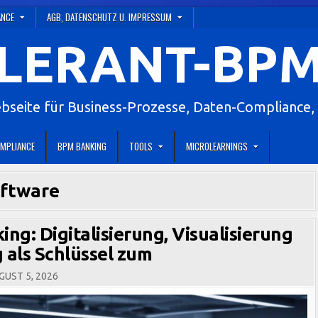
ANCE
AGB, DATENSCHUTZ U. IMPRESSUM
LERANT-BPM
eite für Business-Prozesse, Daten-Compliance, 
MPLIANCE
BPM BANKING
TOOLS
MICROLEARNINGS
ftware
ng: Digitalisierung, Visualisierung
 als Schlüssel zum
UST 5, 2026