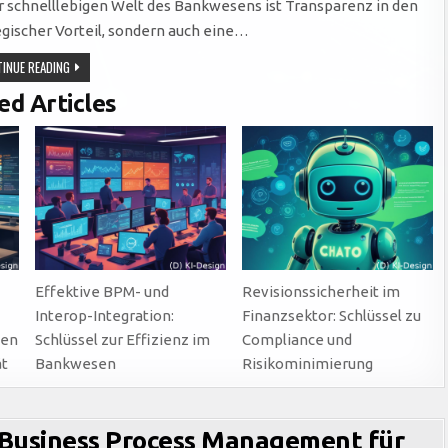
r schnelllebigen Welt des Bankwesens ist Transparenz in den
egischer Vorteil, sondern auch eine…
TRANSPARENTE
INUE READING
ABLÄUFE
IM
ed Articles
BANKING:
DIGITALISIERUNG,
VISUALISIERUNG
UND
SCHULUNG
ALS
SCHLÜSSEL
ZUM
Effektive BPM- und
Revisionssicherheit im
Interop-Integration:
Finanzsektor: Schlüssel zu
gen
Schlüssel zur Effizienz im
Compliance und
ät
Bankwesen
Risikominimierung
 Business Process Management für