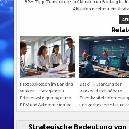
BPM-Tipp: Transparenz in Abläufen im Banking In de
Abläufen nicht nur ein strat
CONT
Relat
Prozesskosten im Banking
Basel III: Stärkung der
senken: Strategien zur
Banken durch höhere
Effizienzsteigerung durch
Eigenkapitalanforderun
BPM und Automatisierung.
und verbesserte Liquidit
Strategische Bedeutung von