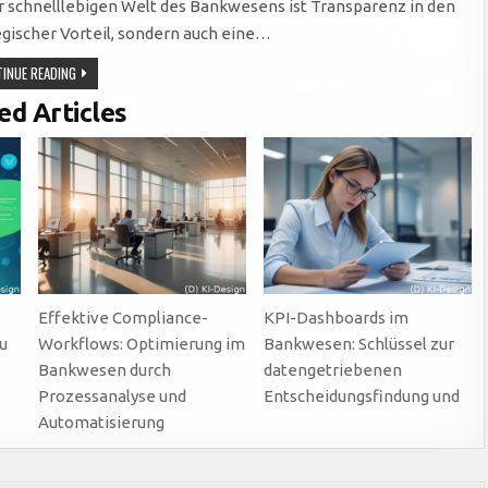
r schnelllebigen Welt des Bankwesens ist Transparenz in den
egischer Vorteil, sondern auch eine…
TRANSPARENTE
INUE READING
ABLÄUFE
IM
ed Articles
BANKING:
DIGITALISIERUNG,
VISUALISIERUNG
UND
SCHULUNG
ALS
SCHLÜSSEL
ZUM
Effektive Compliance-
KPI-Dashboards im
zu
Workflows: Optimierung im
Bankwesen: Schlüssel zur
Bankwesen durch
datengetriebenen
Prozessanalyse und
Entscheidungsfindung und
Automatisierung