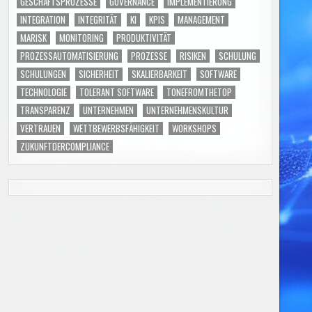
GESCHÄFTSPROZESSE
GOVERNANCE
IMPLEMENTIERUNG
INTEGRATION
INTEGRITÄT
KI
KPIS
MANAGEMENT
MARISK
MONITORING
PRODUKTIVITÄT
PROZESSAUTOMATISIERUNG
PROZESSE
RISIKEN
SCHULUNG
SCHULUNGEN
SICHERHEIT
SKALIERBARKEIT
SOFTWARE
TECHNOLOGIE
TOLERANT SOFTWARE
TONEFROMTHETOP
TRANSPARENZ
UNTERNEHMEN
UNTERNEHMENSKULTUR
VERTRAUEN
WETTBEWERBSFÄHIGKEIT
WORKSHOPS
ZUKUNFTDERCOMPLIANCE