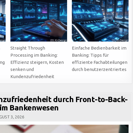
UND
SCHULUNGEN
FÜR
FACHABTEILUNGEN
m
Straight Through
Einfache Bedienbarkeit im
Processing im Banking:
Banking: Tipps für
ung
Effizienz steigern, Kosten
effiziente Fachabteilungen
senken und
durch benutzerzentriertes
Kundenzufriedenheit
nzufriedenheit durch Front-to-Back-
n im Bankenwesen
UST 3, 2026