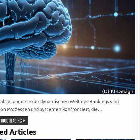
abteilungen In der dynamischen Welt des Bankings sind
 von Prozessen und Systemen konfrontiert, die…
EFFIZIENZSTEIGERUNG
INUE READING
IM
BANKING:
ed Articles
BENUTZERZENTRIERTES
DESIGN