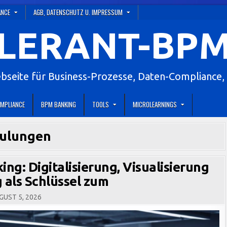
ANCE
AGB, DATENSCHUTZ U. IMPRESSUM
LERANT-BPM
eite für Business-Prozesse, Daten-Compliance, 
MPLIANCE
BPM BANKING
TOOLS
MICROLEARNINGS
ulungen
ng: Digitalisierung, Visualisierung
 als Schlüssel zum
UST 5, 2026