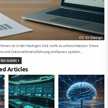
en ist in der heutigen Zeit nicht zu unterschätzen. Diese
alem und Unternehmensführung umfassen, spielen…
CMS
INUE READING
FÜR
ESG-
ed Articles
ANFORDERUNGEN
–
MIT
CHECKLISTE
ZUM
DOWNLOAD