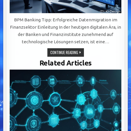
BPM Banking Tipp: Erfolgreiche Datenmigration im
Finanzsektor Einleitung In der heutigen digitalen Ära, in
der Banken und Finanzinstitute zunehmend auf
technologische Lösungen setzen, ist eine…
ERFOLGREICHE
CONTINUE READING
DATENMIGRATION
IM
Related Articles
FINANZSEKTOR:
STRATEGIEN
UND
HERAUSFORDERUNGEN
MEISTERN