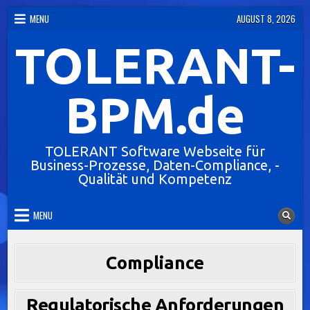
Skip
MENU
AUGUST 8, 2026
to
TOLERANT-
content
BPM.de
TOLERANT Software Webseite für
Business-Prozesse, Daten-Compliance, -
Qualität und Kompetenz
MENU
Compliance
Regulatorische Anforderungen