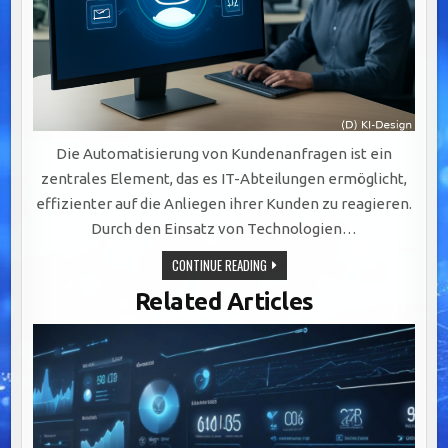
Die Automatisierung von Kundenanfragen ist ein
zentrales Element, das es IT-Abteilungen ermöglicht,
effizienter auf die Anliegen ihrer Kunden zu reagieren.
Durch den Einsatz von Technologien…
EFFIZIENTE
CONTINUE READING
AUTOMATISIERUNG
VON
Related Articles
KUNDENANFRAGEN:
CHATBOTS
UND
SYSTEME
VERBESSERN
SERVICEQUALITÄT
UND