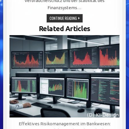
Verbraucherschutz und der Stabilität des
Finanzsystems…
REGULATORISCHE
CONTINUE READING
ANFORDERUNGEN
IM
Related Articles
BANKWESEN:
SCHLÜSSEL
ZU
EFFEKTIVEM
BUSINESS
PROCESS
MANAGEMENT
(BPM)
Effektives Risikomanagement im Bankwesen: