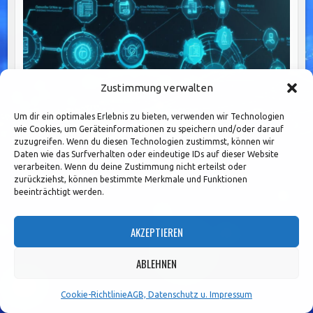
Zustimmung verwalten
Um dir ein optimales Erlebnis zu bieten, verwenden wir Technologien
wie Cookies, um Geräteinformationen zu speichern und/oder darauf
zuzugreifen. Wenn du diesen Technologien zustimmst, können wir
Daten wie das Surfverhalten oder eindeutige IDs auf dieser Website
verarbeiten. Wenn du deine Zustimmung nicht erteilst oder
zurückziehst, können bestimmte Merkmale und Funktionen
beeinträchtigt werden.
API-Schnittstellen im Banking: Schlüssel zur Effizienz
und Innovation in BPM-Systemen
AKZEPTIEREN
ABLEHNEN
Cookie-Richtlinie
AGB, Datenschutz u. Impressum