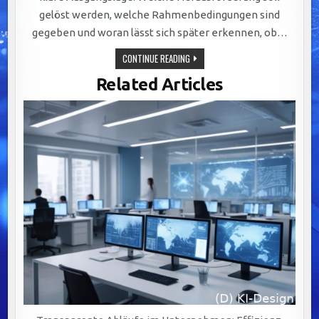
gelöst werden, welche Rahmenbedingungen sind
gegeben und woran lässt sich später erkennen, ob…
STRATEGISCHE
CONTINUE READING
ZIELSETZUNG:
KLARE
Related Articles
AUSGANGSLAGE
ALS
FUNDAMENT
ERFOLGREICHER
PROJEKTUMSETZUNGEN