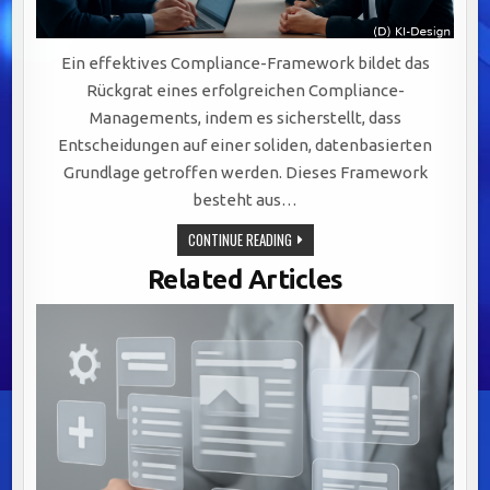
Ein effektives Compliance-Framework bildet das
Rückgrat eines erfolgreichen Compliance-
Managements, indem es sicherstellt, dass
Entscheidungen auf einer soliden, datenbasierten
Grundlage getroffen werden. Dieses Framework
besteht aus…
COMPLIANCE
CONTINUE READING
SYSTEMATISCH
MACHEN
Related Articles
–
MIT
DATENBASIERTER
GRUNDLAGE