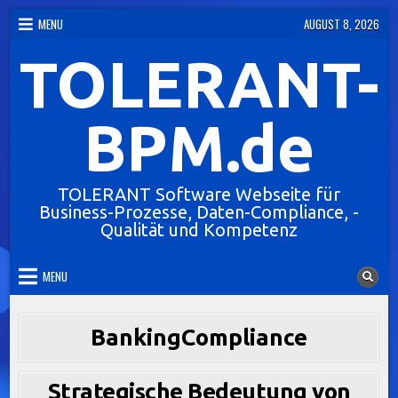
Skip
MENU
AUGUST 8, 2026
to
TOLERANT-
content
BPM.de
TOLERANT Software Webseite für
Business-Prozesse, Daten-Compliance, -
Qualität und Kompetenz
MENU
BankingCompliance
Strategische Bedeutung von