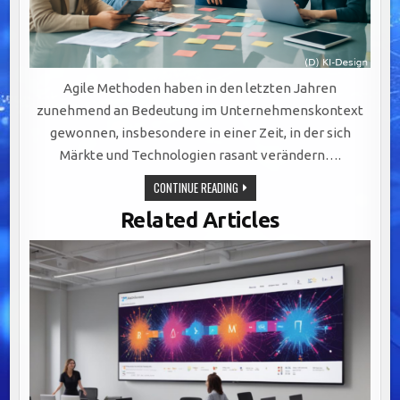
Agile Methoden haben in den letzten Jahren
zunehmend an Bedeutung im Unternehmenskontext
gewonnen, insbesondere in einer Zeit, in der sich
Märkte und Technologien rasant verändern….
AGILE
CONTINUE READING
METHODEN:
FLEXIBILITÄT
Related Articles
UND
EFFIZIENZ
FÜR
MODERNE
UNTERNEHMEN
IM
DIGITALEN
WANDEL