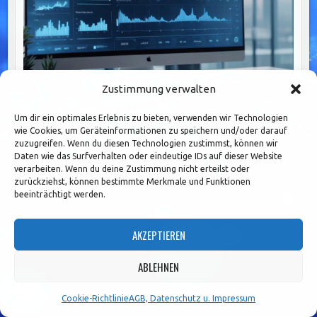
Zustimmung verwalten
Um dir ein optimales Erlebnis zu bieten, verwenden wir Technologien
Digitalisierung: Wachstumshebel für Effizienz und
wie Cookies, um Geräteinformationen zu speichern und/oder darauf
zuzugreifen. Wenn du diesen Technologien zustimmst, können wir
Wettbewerbsfähigkeit im Mittelstand nutzen
Daten wie das Surfverhalten oder eindeutige IDs auf dieser Website
verarbeiten. Wenn du deine Zustimmung nicht erteilst oder
zurückziehst, können bestimmte Merkmale und Funktionen
beeinträchtigt werden.
Seitennummerierung
1
2
3
…
7
Older posts →
der
AKZEPTIEREN
Beiträge
Search
ABLEHNEN
for:
Cookie-Richtlinie
AGB, Datenschutz u. Impressum
ARCHIV