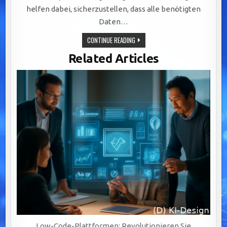
helfen dabei, sicherzustellen, dass alle benötigten
Daten…
EFFEKTIVE
CONTINUE READING
DATENSTRATEGIEN:
SCHLÜSSEL
Related Articles
ZUR
COMPLIANCE
UND
RISIKOMINDERUNG
IN
UNTERNEHMEN
Low-Code-Plattformen: Revolutionieren Sie