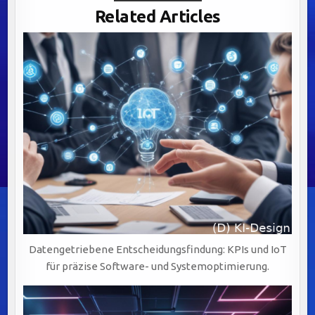
MANAGEMENT-
Related Articles
SYSTEME:
SCHLÜSSELMERKMALE
FÜR
ERFOLGREICHE
ONLINE-
PRÄSENZ
Datengetriebene Entscheidungsfindung: KPIs und IoT
für präzise Software- und Systemoptimierung.