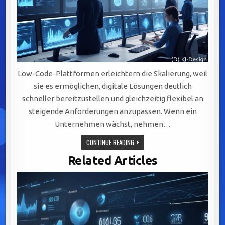
Low-Code-Plattformen erleichtern die Skalierung, weil
sie es ermöglichen, digitale Lösungen deutlich
schneller bereitzustellen und gleichzeitig flexibel an
steigende Anforderungen anzupassen. Wenn ein
Unternehmen wächst, nehmen…
LOW-
CONTINUE READING
CODE-
PLATTFORMEN:
Related Articles
SCHNELLE
SKALIERUNG
UND
FLEXIBLE
ANPASSUNGEN
FÜR
WACHSENDE
UNTERNEHMEN