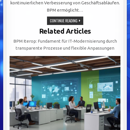
kontinuierlichen Verbesserung von Geschäftsabläufen.
BPM ermöglicht…
STRATEGISCHE
CONTINUE READING
BEDEUTUNG
VON
Related Articles
BUSINESS
PROCESS
MANAGEMENT
BPM Iterop: Fundament für IT-Modernisierung durch
FÜR
EFFIZIENZ,
transparente Prozesse und flexible Anpassungen
AGILITÄT
UND