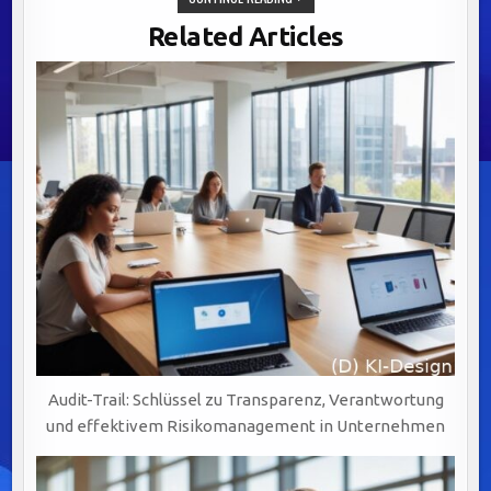
VON
GENEHMIGUNGSPROZESSEN:
Related Articles
BALANCE
ZWISCHEN
INNOVATION
UND
ÖFFENTLICHER
SICHERHEIT.
Audit-Trail: Schlüssel zu Transparenz, Verantwortung
und effektivem Risikomanagement in Unternehmen