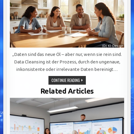
„Daten sind das neue Öl – aber nur, wenn sie rein sind.
Data Cleansing ist der Prozess, durch den ungenaue,
inkonsistente oder irrelevante Daten bereinigt…
DATA
CONTINUE READING
CLEANSING:
DER
Related Articles
SCHLÜSSEL
ZUR
WERTSCHÖPFUNG
DURCH
PRÄZISE
UND
VERLÄSSLICHE
DATENQUALITÄT