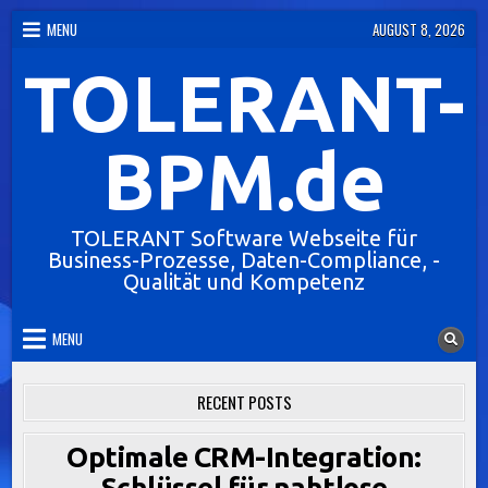
Skip
MENU
AUGUST 8, 2026
to
TOLERANT-
content
BPM.de
TOLERANT Software Webseite für
Business-Prozesse, Daten-Compliance, -
Qualität und Kompetenz
MENU
RECENT POSTS
Optimale CRM-Integration:
Schlüssel für nahtlose