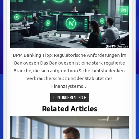
BPM Banking Tipp: Regulatorische Anforderungen im
Bankwesen Das Bankwesen ist eine stark regulierte
Branche, die sich aufgrund von Sicherheitsbedenken,
Verbraucherschutz und der Stabilität des
Finanzsystems…
REGULATORISCHE
CONTINUE READING
ANFORDERUNGEN
IM
Related Articles
BANKWESEN:
SCHLÜSSEL
ZU
EFFEKTIVEM
BUSINESS
PROCESS
MANAGEMENT
(BPM)