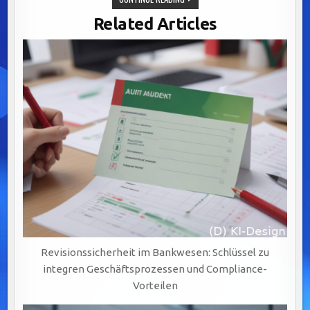
INTEGRATION
VON
Related Articles
LEGACY-
SYSTEMEN:
SCHLÜSSEL
ZU
AGILEM
BANKING
DURCH
BPM-
LÖSUNGEN
Revisionssicherheit im Bankwesen: Schlüssel zu
integren Geschäftsprozessen und Compliance-
Vorteilen