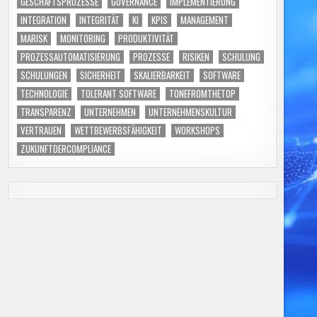
GESCHÄFTSPROZESSE
GOVERNANCE
IMPLEMENTIERUNG
INTEGRATION
INTEGRITÄT
KI
KPIS
MANAGEMENT
MARISK
MONITORING
PRODUKTIVITÄT
PROZESSAUTOMATISIERUNG
PROZESSE
RISIKEN
SCHULUNG
SCHULUNGEN
SICHERHEIT
SKALIERBARKEIT
SOFTWARE
TECHNOLOGIE
TOLERANT SOFTWARE
TONEFROMTHETOP
TRANSPARENZ
UNTERNEHMEN
UNTERNEHMENSKULTUR
VERTRAUEN
WETTBEWERBSFÄHIGKEIT
WORKSHOPS
ZUKUNFTDERCOMPLIANCE