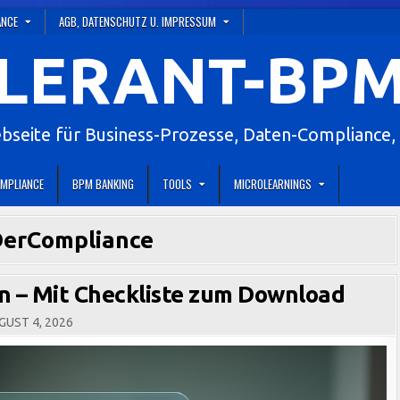
ANCE
AGB, DATENSCHUTZ U. IMPRESSUM
LERANT-BPM
eite für Business-Prozesse, Daten-Compliance, 
MPLIANCE
BPM BANKING
TOOLS
MICROLEARNINGS
erCompliance
 – Mit Checkliste zum Download
UST 4, 2026