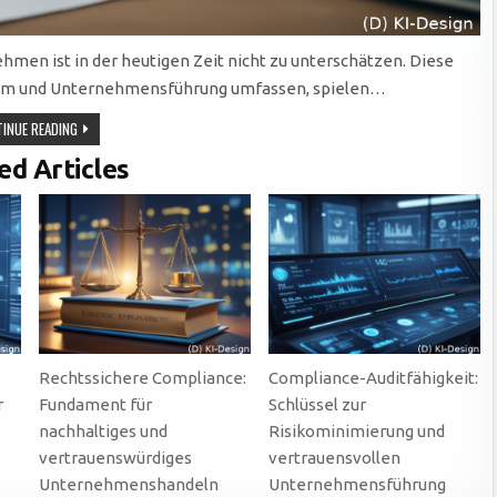
en ist in der heutigen Zeit nicht zu unterschätzen. Diese
alem und Unternehmensführung umfassen, spielen…
CMS
INUE READING
FÜR
ESG-
ed Articles
ANFORDERUNGEN
–
MIT
CHECKLISTE
ZUM
DOWNLOAD
Rechtssichere Compliance:
Compliance-Auditfähigkeit:
r
Fundament für
Schlüssel zur
nachhaltiges und
Risikominimierung und
vertrauenswürdiges
vertrauensvollen
Unternehmenshandeln
Unternehmensführung