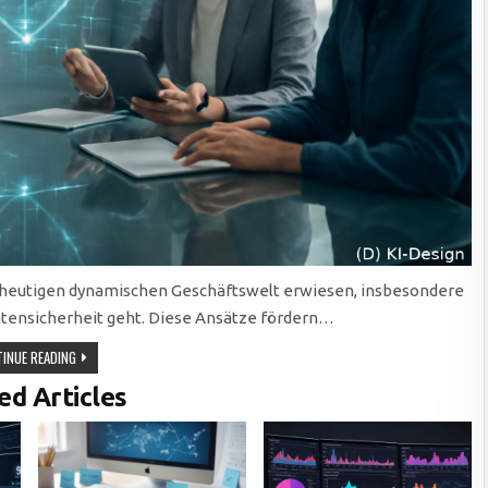
er heutigen dynamischen Geschäftswelt erwiesen, insbesondere
tensicherheit geht. Diese Ansätze fördern…
AGILE
INUE READING
METHODEN:
SCHLÜSSEL
ed Articles
ZUR
VERBESSERTEN
DATENSICHERHEIT
IN
DYNAMISCHEN
GESCHÄFTSWELTEN