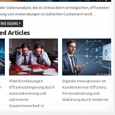
der Datenanalyse, die es Entwicklern ermöglichen, effizienter
sierung von Anwendungen in isolierten Containern wird…
EFFIZIENTE
INUE READING
DATENANALYSE
DURCH
ed Articles
CONTAINER-
TECHNOLOGIEN:
FLEXIBILITÄT,
PORTABILITÄT
UND
Plattformlösungen:
Digitale Innovationen im
h
Effizienzsteigerung durch
Kundenservice: Effizienz,
Automatisierung und
Personalisierung und
optimierte
Skalierung durch moderne
Zusammenarbeit in