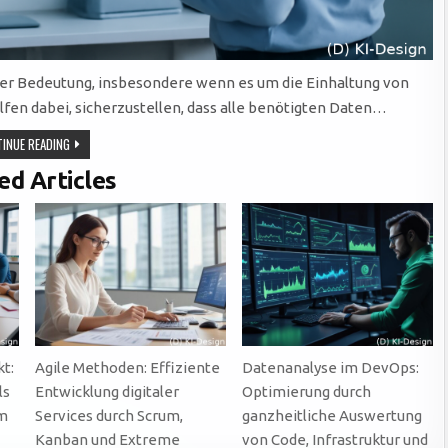
er Bedeutung, insbesondere wenn es um die Einhaltung von
fen dabei, sicherzustellen, dass alle benötigten Daten…
EFFEKTIVE
INUE READING
DATENSTRATEGIEN:
SCHLÜSSEL
ed Articles
ZUR
COMPLIANCE
UND
RISIKOMINDERUNG
IN
UNTERNEHMEN
t:
Agile Methoden: Effiziente
Datenanalyse im DevOps:
ls
Entwicklung digitaler
Optimierung durch
em
Services durch Scrum,
ganzheitliche Auswertung
Kanban und Extreme
von Code, Infrastruktur und