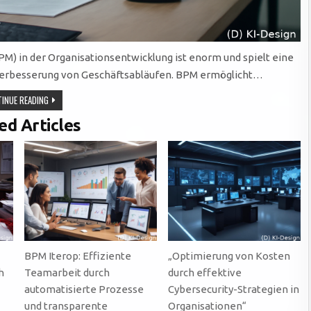
) in der Organisationsentwicklung ist enorm und spielt eine
 Verbesserung von Geschäftsabläufen. BPM ermöglicht…
STRATEGISCHE
INUE READING
BEDEUTUNG
VON
ed Articles
BUSINESS
PROCESS
MANAGEMENT
FÜR
EFFIZIENZ,
AGILITÄT
UND
BPM Iterop: Effiziente
„Optimierung von Kosten
h
Teamarbeit durch
durch effektive
automatisierte Prozesse
Cybersecurity-Strategien in
und transparente
Organisationen“