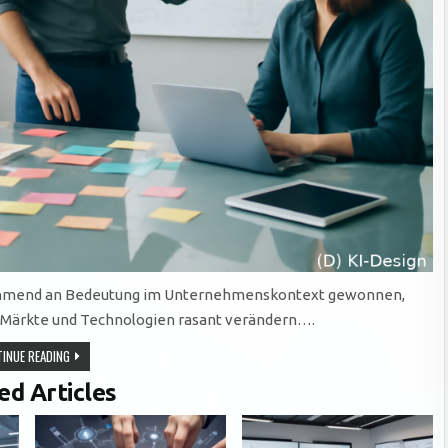
nehmend an Bedeutung im Unternehmenskontext gewonnen,
ch Märkte und Technologien rasant verändern….
AGILE
INUE READING
METHODEN:
FLEXIBILITÄT
ed Articles
UND
EFFIZIENZ
FÜR
MODERNE
UNTERNEHMEN