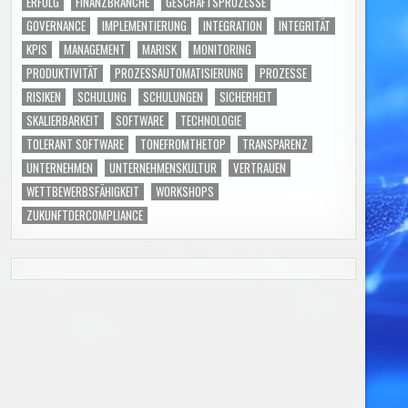
ERFOLG
FINANZBRANCHE
GESCHÄFTSPROZESSE
GOVERNANCE
IMPLEMENTIERUNG
INTEGRATION
INTEGRITÄT
KPIS
MANAGEMENT
MARISK
MONITORING
PRODUKTIVITÄT
PROZESSAUTOMATISIERUNG
PROZESSE
RISIKEN
SCHULUNG
SCHULUNGEN
SICHERHEIT
SKALIERBARKEIT
SOFTWARE
TECHNOLOGIE
TOLERANT SOFTWARE
TONEFROMTHETOP
TRANSPARENZ
UNTERNEHMEN
UNTERNEHMENSKULTUR
VERTRAUEN
WETTBEWERBSFÄHIGKEIT
WORKSHOPS
ZUKUNFTDERCOMPLIANCE