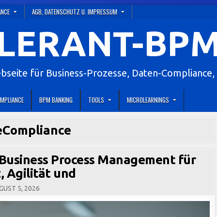
ANCE
AGB, DATENSCHUTZ U. IMPRESSUM
LERANT-BPM
eite für Business-Prozesse, Daten-Compliance, 
MPLIANCE
BPM BANKING
TOOLS
MICROLEARNINGS
leCompliance
 Business Process Management für
, Agilität und
UST 5, 2026