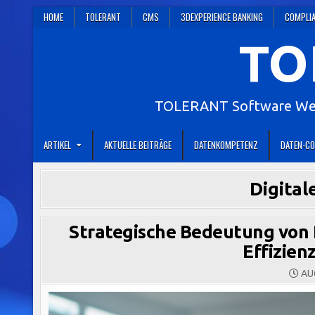
Skip
HOME
TOLERANT
CMS
3DEXPERIENCE BANKING
COMPLI
to
TO
content
TOLERANT Software Webs
ARTIKEL
AKTUELLE BEITRÄGE
DATENKOMPETENZ
DATEN-CO
Digita
Strategische Bedeutung von
Effizienz
AUG