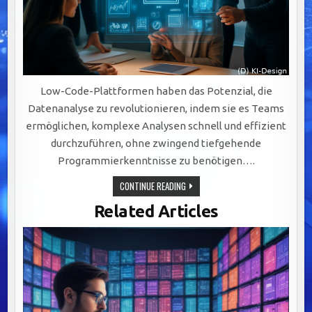
Low-Code-Plattformen haben das Potenzial, die
Datenanalyse zu revolutionieren, indem sie es Teams
ermöglichen, komplexe Analysen schnell und effizient
durchzuführen, ohne zwingend tiefgehende
Programmierkenntnisse zu benötigen….
LOW-
CONTINUE READING
CODE-
PLATTFORMEN:
Related Articles
REVOLUTIONIEREN
SIE
DATENANALYSE
MIT
INTUITIVER
INTEGRATION
UND
VISUALISIERUNG