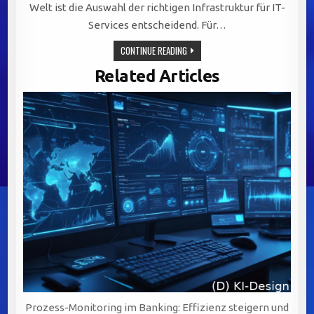
Welt ist die Auswahl der richtigen Infrastruktur für IT-
Services entscheidend. Für…
VORTEILE
CONTINUE READING
DER
EUROPÄISCHEN
Related Articles
CLOUD:
DATENSCHUTZ,
SICHERHEIT
UND
LOKALER
SUPPORT
FÜR
BANKEN
OPTIMIEREN
Prozess-Monitoring im Banking: Effizienz steigern und