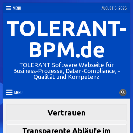
Skip
MENU
AUGUST 6, 2026
to
TOLERANT-
content
BPM.de
TOLERANT Software Webseite für
Business-Prozesse, Daten-Compliance, -
Qualität und Kompetenz
MENU
Vertrauen
Transparente Abläufe im