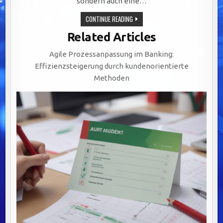
sondern auch eine…
TRANSPARENTE
CONTINUE READING
ABLÄUFE
IM
Related Articles
BANKING:
DIGITALISIERUNG,
VISUALISIERUNG
Agile Prozessanpassung im Banking:
UND
SCHULUNG
Effizienzsteigerung durch kundenorientierte
ALS
SCHLÜSSEL
Methoden
ZUM