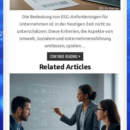
Die Bedeutung von ESG-Anforderungen für
Unternehmen ist in der heutigen Zeit nicht zu
unterschätzen. Diese Kriterien, die Aspekte von
Umwelt, Sozialem und Unternehmensführung
umfassen, spielen…
CMS
CONTINUE READING
FÜR
ESG-
Related Articles
ANFORDERUNGEN
–
MIT
CHECKLISTE
ZUM
DOWNLOAD