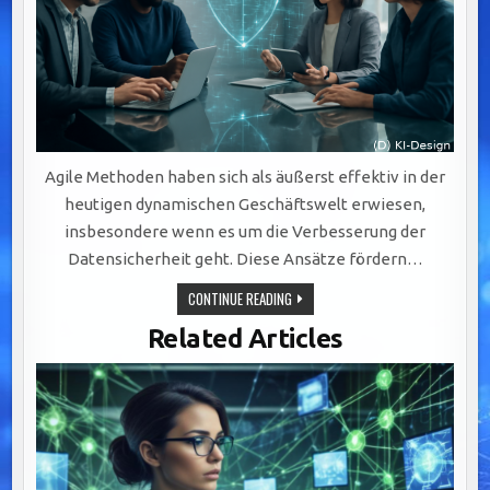
Agile Methoden haben sich als äußerst effektiv in der
heutigen dynamischen Geschäftswelt erwiesen,
insbesondere wenn es um die Verbesserung der
Datensicherheit geht. Diese Ansätze fördern…
AGILE
CONTINUE READING
METHODEN:
SCHLÜSSEL
Related Articles
ZUR
VERBESSERTEN
DATENSICHERHEIT
IN
DYNAMISCHEN
GESCHÄFTSWELTEN