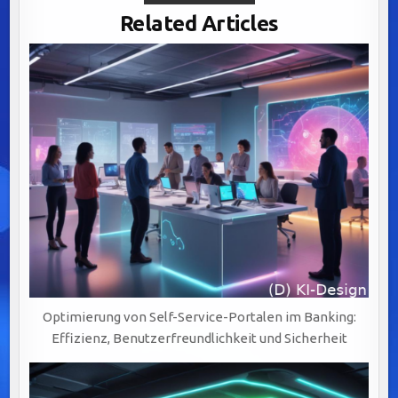
IM
BANKWESEN:
Related Articles
VORTEILE
DER
FRONT-
TO-
BACK-
INTEGRATION
FÜR
EFFIZIENZ
UND
Optimierung von Self-Service-Portalen im Banking:
Effizienz, Benutzerfreundlichkeit und Sicherheit