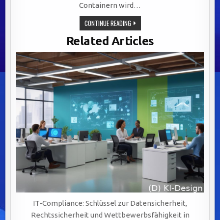
Containern wird…
EFFIZIENTE
CONTINUE READING
DATENANALYSE
DURCH
Related Articles
CONTAINER-
TECHNOLOGIEN:
FLEXIBILITÄT,
PORTABILITÄT
UND
IT-Compliance: Schlüssel zur Datensicherheit,
Rechtssicherheit und Wettbewerbsfähigkeit in