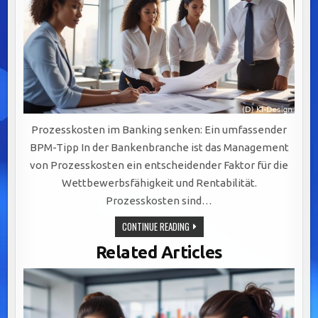
Prozesskosten im Banking senken: Ein umfassender
BPM-Tipp In der Bankenbranche ist das Management
von Prozesskosten ein entscheidender Faktor für die
Wettbewerbsfähigkeit und Rentabilität.
Prozesskosten sind…
PROZESSKOSTEN
CONTINUE READING
IM
BANKING
Related Articles
SENKEN:
STRATEGIEN
ZUR
EFFIZIENZSTEIGERUNG
DURCH
BPM
UND
AUTOMATISIERUNG.