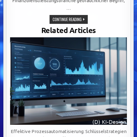
Finanzdienstleistungsbranche gebräuchlicher Begriff,
…
EFFIZIENTE
CONTINUE READING
TRANSAKTIONEN
DURCH
Related Articles
STRAIGHT
THROUGH
PROCESSING:
AUTOMATISIERUNG
IM
BANKWESEN
OPTIMIEREN
Effektive Prozessautomatisierung: Schlüsselstrategien