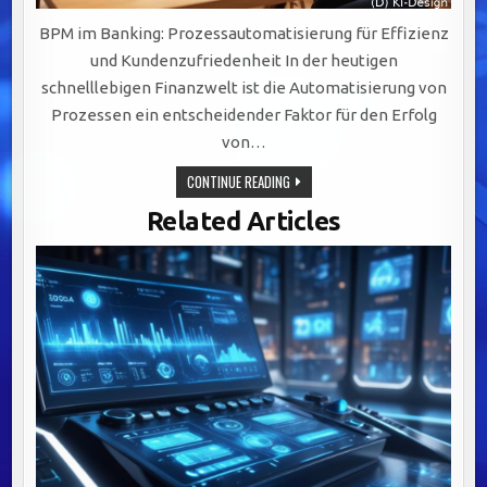
BPM im Banking: Prozessautomatisierung für Effizienz
und Kundenzufriedenheit In der heutigen
schnelllebigen Finanzwelt ist die Automatisierung von
Prozessen ein entscheidender Faktor für den Erfolg
von…
BPM
CONTINUE READING
IM
BANKING:
Related Articles
EFFIZIENTE
PROZESSAUTOMATISIERUNG
FÜR
HÖHERE
KUNDENZUFRIEDENHEIT
UND
KOSTENSENKUNG