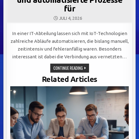
für
JULI 4, 2026
In einer IT-Abteilung lassen sich mit IoT-Technologien
zahlreiche Abläufe automatisieren, die bislang manuell,
zeitintensiv und fehleranfällig waren. Besonders
interessant ist dabei die Verbindung aus vernetzten…
IOT-
CONTINUE READING
TECHNOLOGIEN
OPTIMIEREN
Related Articles
IT-
ABLÄUFE:
ECHTZEIT-
MONITORING
UND
AUTOMATISIERTE
PROZESSE
FÜR