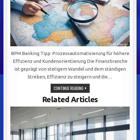
BPM Banking Tipp: Prozessautomatisierung für höhere
Effizienz und Kundenorientierung Die Finanzbranche
ist geprägt von stetigem Wandel und dem ständigen
Streben, Effizienz zu steigern und die…
PROZESSAUTOMATISIERUNG
CONTINUE READING
IM
BANKING:
Related Articles
EFFIZIENZ
STEIGERN
UND
KUNDENZUFRIEDENHEIT
ERHÖHEN