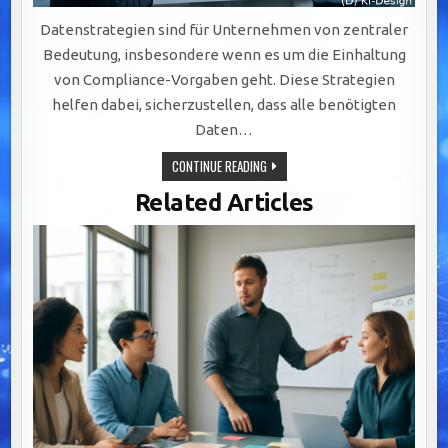
Datenstrategien sind für Unternehmen von zentraler
Bedeutung, insbesondere wenn es um die Einhaltung
von Compliance-Vorgaben geht. Diese Strategien
helfen dabei, sicherzustellen, dass alle benötigten
Daten…
EFFEKTIVE
CONTINUE READING
DATENSTRATEGIEN:
SCHLÜSSEL
Related Articles
ZUR
COMPLIANCE
UND
RISIKOMINDERUNG
IN
UNTERNEHMEN