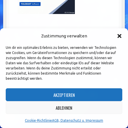
Zustimmung verwalten
Um dir ein optimales Erlebnis zu bieten, verwenden wir Technologien
wie Cookies, um Geräteinformationen zu speichern und/oder darauf
zuzugreifen. Wenn du diesen Technologien zustimmst, können wir
Daten wie das Surfverhalten oder eindeutige IDs auf dieser Website
verarbeiten. Wenn du deine Zustimmung nicht erteilst oder
zurückziehst, können bestimmte Merkmale und Funktionen
SCHLAGWÖRTER
beeinträchtigt werden.
AUDITS
AUTOMATISIERUNG
BANKEN
BANKINGCOMPLIANCE
AKZEPTIEREN
BPMITEROP
BUSINESS PROCESS MANAGEMENT
COMPLIANCE
COMPLIANCECULTURE
COMPLIANCESTRATEGIE
COMPLIANCETRENDS
ABLEHNEN
DATENSCHUTZ
DIGITALECOMPLIANCE
DIGITALETRANSFORMATION
EFFIZIENZ
EFFIZIENZSTEIGERUNG
ERFOLG
FINANZBRANCHE
Cookie-Richtlinie
AGB, Datenschutz u. Impressum
GESCHÄFTSPROZESSE
GOVERNANCE
IMPLEMENTIERUNG