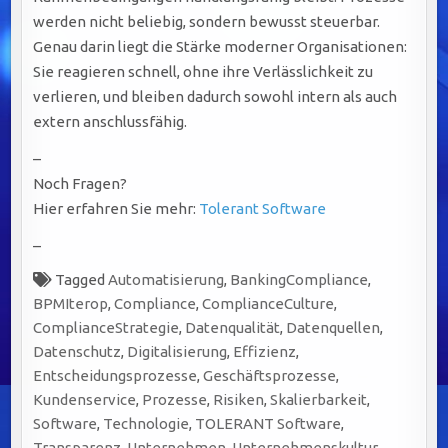
werden nicht beliebig, sondern bewusst steuerbar.
Genau darin liegt die Stärke moderner Organisationen:
Sie reagieren schnell, ohne ihre Verlässlichkeit zu
verlieren, und bleiben dadurch sowohl intern als auch
extern anschlussfähig.
–
Noch Fragen?
Hier erfahren Sie mehr:
Tolerant Software
–
Tagged
Automatisierung
,
BankingCompliance
,
BPMIterop
,
Compliance
,
ComplianceCulture
,
ComplianceStrategie
,
Datenqualität
,
Datenquellen
,
Datenschutz
,
Digitalisierung
,
Effizienz
,
Entscheidungsprozesse
,
Geschäftsprozesse
,
Kundenservice
,
Prozesse
,
Risiken
,
Skalierbarkeit
,
Software
,
Technologie
,
TOLERANT Software
,
Transparenz
,
Unternehmen
,
Unternehmenskultur
,