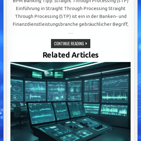
BPM Banking Tipp: Straight Through Processing (STP)
Einführung in Straight Through Processing Straight
Through Processing (STP) ist ein in der Banken- und
Finanzdienstleistungsbranche gebräuchlicher Begriff,
…
EFFIZIENTE
CONTINUE READING
TRANSAKTIONEN
DURCH
Related Articles
STRAIGHT
THROUGH
PROCESSING:
AUTOMATISIERUNG
IM
BANKWESEN
OPTIMIEREN