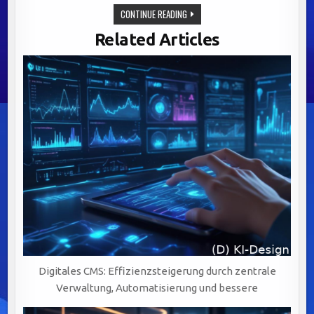
COMPLIANCE
CONTINUE READING
SYSTEMATISCH
MACHEN
Related Articles
–
MIT
DATENBASIERTER
GRUNDLAGE
Digitales CMS: Effizienzsteigerung durch zentrale
Verwaltung, Automatisierung und bessere