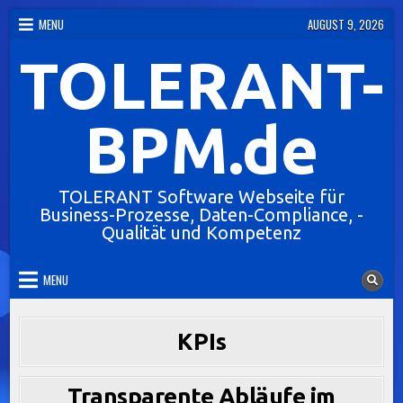
Skip
MENU
AUGUST 9, 2026
to
TOLERANT-
content
BPM.de
TOLERANT Software Webseite für
Business-Prozesse, Daten-Compliance, -
Qualität und Kompetenz
MENU
KPIs
Transparente Abläufe im