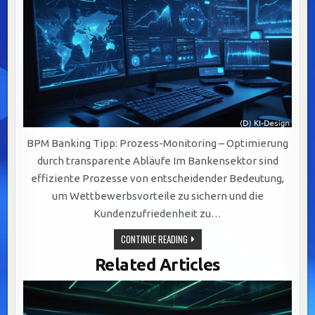
BPM Banking Tipp: Prozess-Monitoring – Optimierung
durch transparente Abläufe Im Bankensektor sind
effiziente Prozesse von entscheidender Bedeutung,
um Wettbewerbsvorteile zu sichern und die
Kundenzufriedenheit zu…
PROZESS-
CONTINUE READING
MONITORING
IM
Related Articles
BANKING:
EFFIZIENZ
STEIGERN
UND
KUNDENZUFRIEDENHEIT
DURCH