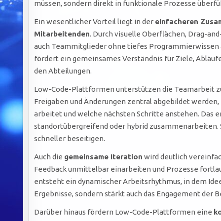
müssen, sondern direkt in funktionale Prozesse überf
Ein wesentlicher Vorteil liegt in der
einfacheren Zusa
Mitarbeitenden
. Durch visuelle Oberflächen, Drag-
auch Teammitglieder ohne tiefes Programmierwissen a
fördert ein gemeinsames Verständnis für Ziele, Abläu
den Abteilungen.
Low-Code-Plattformen unterstützen die Teamarbeit 
Freigaben und Änderungen zentral abgebildet werden, i
arbeitet und welche nächsten Schritte anstehen. Das er
standortübergreifend oder hybrid zusammenarbeiten. 
schneller beseitigen.
Auch die
gemeinsame Iteration
wird deutlich vereinf
Feedback unmittelbar einarbeiten und Prozesse fortl
entsteht ein dynamischer Arbeitsrhythmus, in dem Ideen
Ergebnisse, sondern stärkt auch das Engagement der Bete
Darüber hinaus fördern Low-Code-Plattformen eine
ko