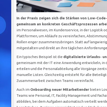
In der Praxis zeigen sich die Stärken von Low-Code
gemeinsam an konkreten Geschäftsprozessen arbeit
im Personalwesen, im Kundenservice, in der Logistik o
Plattformen, um Abläufe zu vereinfachen, Abstimmung
Rollen enger zusammenzubringen. Statt auf langwieri
mitgestalten und direkt an ihre täglichen Anforderung
Ein typisches Beispiel ist die
digitalisierte Urlaubs-
gemeinsam mit der IT eine Anwendung entwickeln, in d
erteilen und die Personalabteilung alle Vorgänge zentr
manuelle Listen. Gleichzeitig entsteht für alle Beteili
Zusammenarbeit zwischen Teams vereinfacht.
Auch im
Onboarding neuer Mitarbeitender
bieten Lo
Teams wie Personal, IT, Facility Management und Fach
abbilden, bei dem Aufgaben automatisch verteilt werden