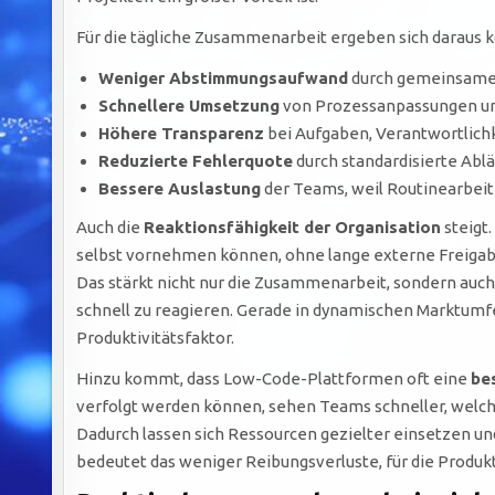
Für die tägliche Zusammenarbeit ergeben sich daraus k
Weniger Abstimmungsaufwand
durch gemeinsame 
Schnellere Umsetzung
von Prozessanpassungen un
Höhere Transparenz
bei Aufgaben, Verantwortlichk
Reduzierte Fehlerquote
durch standardisierte Abl
Bessere Auslastung
der Teams, weil Routinearbei
Auch die
Reaktionsfähigkeit der Organisation
steigt
selbst vornehmen können, ohne lange externe Freiga
Das stärkt nicht nur die Zusammenarbeit, sondern auch
schnell zu reagieren. Gerade in dynamischen Marktumfe
Produktivitätsfaktor.
Hinzu kommt, dass Low-Code-Plattformen oft eine
be
verfolgt werden können, sehen Teams schneller, welc
Dadurch lassen sich Ressourcen gezielter einsetzen u
bedeutet das weniger Reibungsverluste, für die Produkt