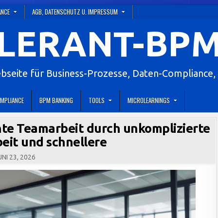
ANCE
AGB, DATENSCHUTZ U. IMPRESSUM
LERANT-BPM
eite für Business-Prozesse, Daten-Compliance, 
MPLIANCE
BPM BANKING
TOOLS
MICROLEARNINGS
nte Teamarbeit durch unkomplizierte
it und schnellere
NI 23, 2026