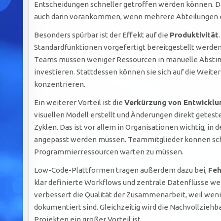
Entscheidungen schneller getroffen werden können. Das
auch dann vorankommen, wenn mehrere Abteilungen e
Besonders spürbar ist der Effekt auf die
Produktivität
Standardfunktionen vorgefertigt bereitgestellt werden,
Teams müssen weniger Ressourcen in manuelle Absti
investieren. Stattdessen können sie sich auf die Weite
konzentrieren.
Ein weiterer Vorteil ist die
Verkürzung von Entwicklu
visuellen Modell erstellt und Änderungen direkt getes
Zyklen. Das ist vor allem in Organisationen wichtig, in
angepasst werden müssen. Teammitglieder können schn
Programmierressourcen warten zu müssen.
Low-Code-Plattformen tragen außerdem dazu bei,
Feh
klar definierte Workflows und zentrale Datenflüsse w
verbessert die Qualität der Zusammenarbeit, weil wen
dokumentiert sind. Gleichzeitig wird die Nachvollzieh
Projekten ein großer Vorteil ist.