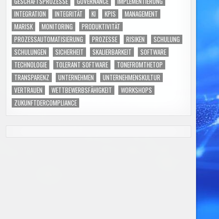
GESCHÄFTSPROZESSE
GOVERNANCE
IMPLEMENTIERUNG
INTEGRATION
INTEGRITÄT
KI
KPIS
MANAGEMENT
MARISK
MONITORING
PRODUKTIVITÄT
PROZESSAUTOMATISIERUNG
PROZESSE
RISIKEN
SCHULUNG
SCHULUNGEN
SICHERHEIT
SKALIERBARKEIT
SOFTWARE
TECHNOLOGIE
TOLERANT SOFTWARE
TONEFROMTHETOP
TRANSPARENZ
UNTERNEHMEN
UNTERNEHMENSKULTUR
VERTRAUEN
WETTBEWERBSFÄHIGKEIT
WORKSHOPS
ZUKUNFTDERCOMPLIANCE