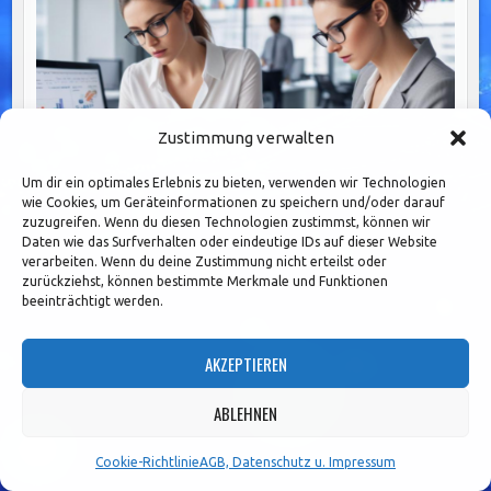
Zustimmung verwalten
Um dir ein optimales Erlebnis zu bieten, verwenden wir Technologien
wie Cookies, um Geräteinformationen zu speichern und/oder darauf
zuzugreifen. Wenn du diesen Technologien zustimmst, können wir
Daten wie das Surfverhalten oder eindeutige IDs auf dieser Website
Effiziente Transaktionen durch Straight Through
verarbeiten. Wenn du deine Zustimmung nicht erteilst oder
zurückziehst, können bestimmte Merkmale und Funktionen
Processing: Automatisierung im Bankwesen
beeinträchtigt werden.
optimieren
AKZEPTIEREN
Seitennummerierung
ABLEHNEN
1
2
3
…
36
Older posts →
der
Cookie-Richtlinie
AGB, Datenschutz u. Impressum
Beiträge
Search