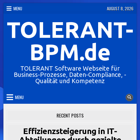
Skip
MENU
AUGUST 8, 2026
to
TOLERANT-
content
BPM.de
TOLERANT Software Webseite für
Business-Prozesse, Daten-Compliance, -
Qualität und Kompetenz
MENU
RECENT POSTS
Effizienzsteigerung in IT-
Abteilungen durch gezielte