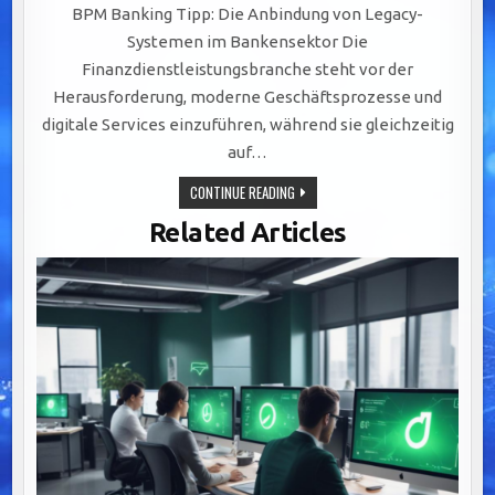
BPM Banking Tipp: Die Anbindung von Legacy-
Systemen im Bankensektor Die
Finanzdienstleistungsbranche steht vor der
Herausforderung, moderne Geschäftsprozesse und
digitale Services einzuführen, während sie gleichzeitig
auf…
EFFIZIENTE
CONTINUE READING
INTEGRATION
VON
Related Articles
LEGACY-
SYSTEMEN:
SCHLÜSSEL
ZU
AGILEM
BANKING
DURCH
BPM-
LÖSUNGEN