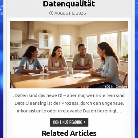
Datenqualität
AUGUST 6, 2026
„Daten sind das neue Öl – aber nur, wenn sie rein sind.
Data Cleansing ist der Prozess, durch den ungenaue,
inkonsistente oder irrelevante Daten bereinigt…
DATA
CONTINUE READING
CLEANSING:
DER
Related Articles
SCHLÜSSEL
ZUR