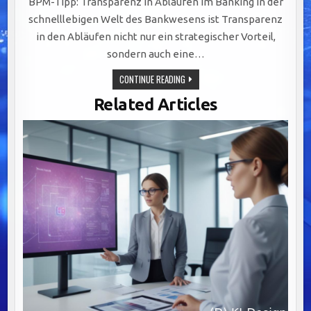
BPM-Tipp: Transparenz in Abläufen im Banking In der
schnelllebigen Welt des Bankwesens ist Transparenz
in den Abläufen nicht nur ein strategischer Vorteil,
sondern auch eine…
TRANSPARENTE
CONTINUE READING
ABLÄUFE
IM
Related Articles
BANKING:
DIGITALISIERUNG,
VISUALISIERUNG
UND
SCHULUNG
ALS
SCHLÜSSEL
ZUM