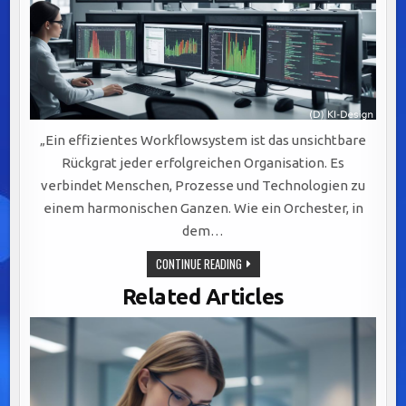
„Ein effizientes Workflowsystem ist das unsichtbare
Rückgrat jeder erfolgreichen Organisation. Es
verbindet Menschen, Prozesse und Technologien zu
einem harmonischen Ganzen. Wie ein Orchester, in
dem…
EFFIZIENTE
CONTINUE READING
WORKFLOWSYSTEME:
DER
Related Articles
SCHLÜSSEL
ZU
ERFOLGREICHER
KOMMUNIKATION
UND
AGILER