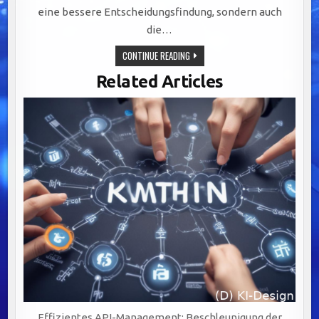
eine bessere Entscheidungsfindung, sondern auch
die…
EFFIZIENZSTEIGERUNG
CONTINUE READING
IN
IT-
Related Articles
ABTEILUNGEN
DURCH
GEZIELTE
DATENSTRATEGIEN
UND
AUTOMATISIERUNG
Effizientes API-Management: Beschleunigung der