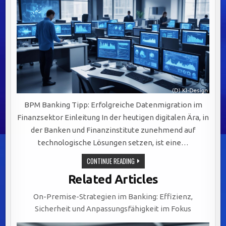
BPM Banking Tipp: Erfolgreiche Datenmigration im
Finanzsektor Einleitung In der heutigen digitalen Ära, in
der Banken und Finanzinstitute zunehmend auf
technologische Lösungen setzen, ist eine…
ERFOLGREICHE
CONTINUE READING
DATENMIGRATION
IM
Related Articles
FINANZSEKTOR:
STRATEGIEN
UND
On-Premise-Strategien im Banking: Effizienz,
HERAUSFORDERUNGEN
MEISTERN
Sicherheit und Anpassungsfähigkeit im Fokus