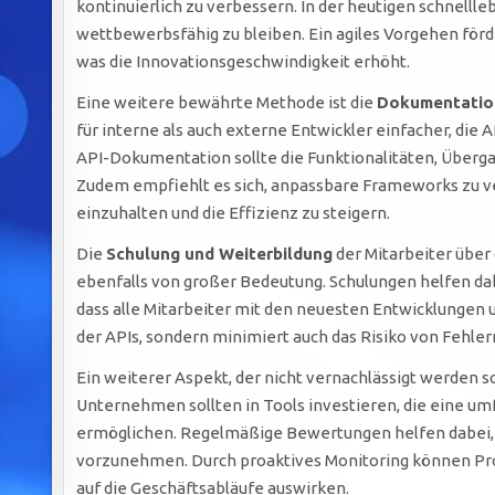
kontinuierlich zu verbessern. In der heutigen schnellle
wettbewerbsfähig zu bleiben. Ein agiles Vorgehen fö
was die Innovationsgeschwindigkeit erhöht.
Eine weitere bewährte Methode ist die
Dokumentatio
für interne als auch externe Entwickler einfacher, die 
API-Dokumentation sollte die Funktionalitäten, Überg
Zudem empfiehlt es sich, anpassbare Frameworks zu ve
einzuhalten und die Effizienz zu steigern.
Die
Schulung und Weiterbildung
der Mitarbeiter über
ebenfalls von großer Bedeutung. Schulungen helfen dab
dass alle Mitarbeiter mit den neuesten Entwicklungen un
der APIs, sondern minimiert auch das Risiko von Fehler
Ein weiterer Aspekt, der nicht vernachlässigt werden sol
Unternehmen sollten in Tools investieren, die eine u
ermöglichen. Regelmäßige Bewertungen helfen dabei
vorzunehmen. Durch proaktives Monitoring können Pro
auf die Geschäftsabläufe auswirken.