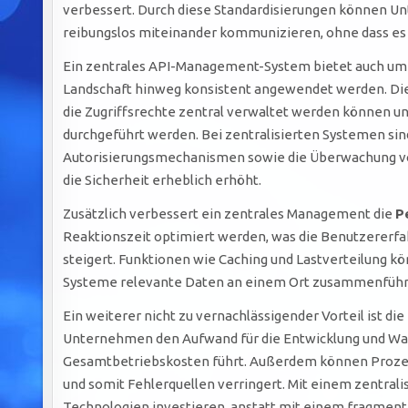
verbessert. Durch diese Standardisierungen können U
reibungslos miteinander kommunizieren, ohne dass e
Ein zentrales API-Management-System bietet auch u
Landschaft hinweg konsistent angewendet werden. Dies 
die Zugriffsrechte zentral verwaltet werden können u
durchgeführt werden. Bei zentralisierten Systemen si
Autorisierungsmechanismen sowie die Überwachung von
die Sicherheit erheblich erhöht.
Zusätzlich verbessert ein zentrales Management die
P
Reaktionszeit optimiert werden, was die Benutzererfa
steigert. Funktionen wie Caching und Lastverteilung k
Systeme relevante Daten an einem Ort zusammenführen
Ein weiterer nicht zu vernachlässigender Vorteil ist die
Unternehmen den Aufwand für die Entwicklung und War
Gesamtbetriebskosten führt. Außerdem können Prozess
und somit Fehlerquellen verringert. Mit einem zentral
Technologien investieren, anstatt mit einem fragment