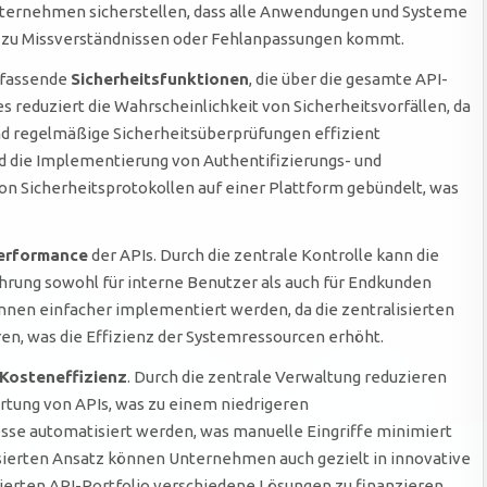
nternehmen sicherstellen, dass alle Anwendungen und Systeme
s zu Missverständnissen oder Fehlanpassungen kommt.
mfassende
Sicherheitsfunktionen
, die über die gesamte API-
reduziert die Wahrscheinlichkeit von Sicherheitsvorfällen, da
nd regelmäßige Sicherheitsüberprüfungen effizient
nd die Implementierung von Authentifizierungs- und
 Sicherheitsprotokollen auf einer Plattform gebündelt, was
erformance
der APIs. Durch die zentrale Kontrolle kann die
hrung sowohl für interne Benutzer als auch für Endkunden
önnen einfacher implementiert werden, da die zentralisierten
, was die Effizienz der Systemressourcen erhöht.
Kosteneffizienz
. Durch die zentrale Verwaltung reduzieren
tung von APIs, was zu einem niedrigeren
e automatisiert werden, was manuelle Eingriffe minimiert
isierten Ansatz können Unternehmen auch gezielt in innovative
ierten API-Portfolio verschiedene Lösungen zu finanzieren.