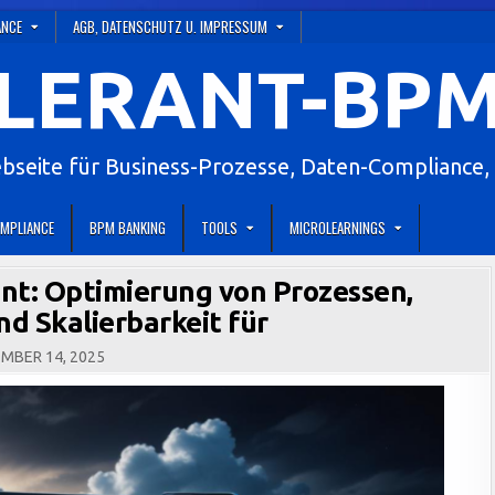
ANCE
AGB, DATENSCHUTZ U. IMPRESSUM
LERANT-BPM
eite für Business-Prozesse, Daten-Compliance, 
MPLIANCE
BPM BANKING
TOOLS
MICROLEARNINGS
nt: Optimierung von Prozessen,
nd Skalierbarkeit für
MBER 14, 2025