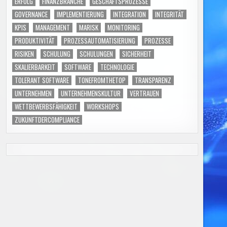
ERFOLG
FINANZBRANCHE
GESCHÄFTSPROZESSE
GOVERNANCE
IMPLEMENTIERUNG
INTEGRATION
INTEGRITÄT
KPIS
MANAGEMENT
MARISK
MONITORING
PRODUKTIVITÄT
PROZESSAUTOMATISIERUNG
PROZESSE
RISIKEN
SCHULUNG
SCHULUNGEN
SICHERHEIT
SKALIERBARKEIT
SOFTWARE
TECHNOLOGIE
TOLERANT SOFTWARE
TONEFROMTHETOP
TRANSPARENZ
UNTERNEHMEN
UNTERNEHMENSKULTUR
VERTRAUEN
WETTBEWERBSFÄHIGKEIT
WORKSHOPS
ZUKUNFTDERCOMPLIANCE