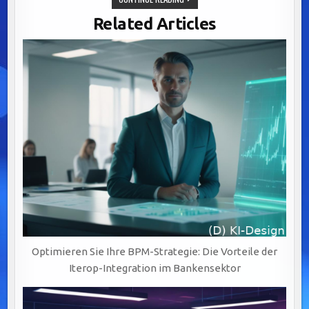
INTEGRATION
VON
Related Articles
LEGACY-
SYSTEMEN:
SCHLÜSSEL
ZU
AGILEM
BANKING
DURCH
BPM-
LÖSUNGEN
Optimieren Sie Ihre BPM-Strategie: Die Vorteile der
Iterop-Integration im Bankensektor