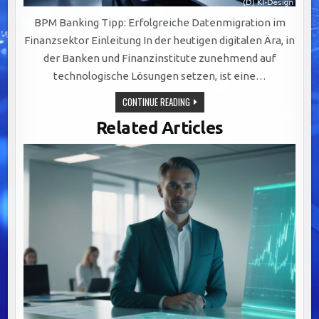
BPM Banking Tipp: Erfolgreiche Datenmigration im
Finanzsektor Einleitung In der heutigen digitalen Ära, in
der Banken und Finanzinstitute zunehmend auf
technologische Lösungen setzen, ist eine…
ERFOLGREICHE
CONTINUE READING
DATENMIGRATION
IM
Related Articles
FINANZSEKTOR:
STRATEGIEN
UND
HERAUSFORDERUNGEN
MEISTERN