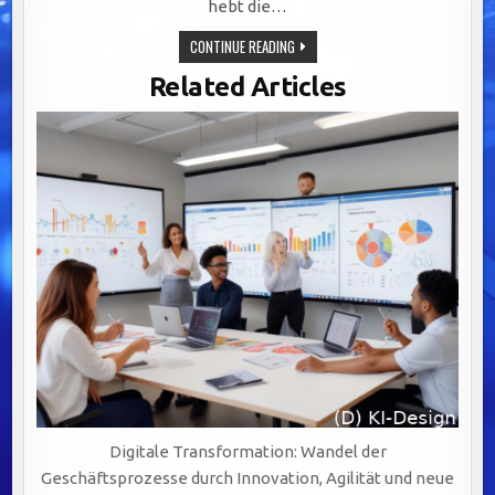
hebt die…
OPTIMALE
CONTINUE READING
CRM-
INTEGRATION:
Related Articles
SCHLÜSSEL
FÜR
NAHTLOSE
KUNDENERLEBNISSE
UND
NACHHALTIGES
Digitale Transformation: Wandel der
Geschäftsprozesse durch Innovation, Agilität und neue