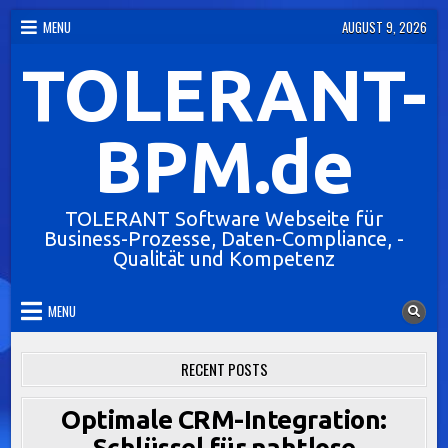
Skip
MENU
AUGUST 9, 2026
to
TOLERANT-
content
BPM.de
TOLERANT Software Webseite für
Business-Prozesse, Daten-Compliance, -
Qualität und Kompetenz
MENU
RECENT POSTS
Optimale CRM-Integration:
Schlüssel für nahtlose