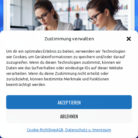
Zustimmung verwalten
Um dir ein optimales Erlebnis zu bieten, verwenden wir Technologien
wie Cookies, um Geräteinformationen zu speichern und/oder darauf
zuzugreifen. Wenn du diesen Technologien zustimmst, können wir
Daten wie das Surfverhalten oder eindeutige IDs auf dieser Website
verarbeiten. Wenn du deine Zustimmung nicht erteilst oder
zurückziehst, können bestimmte Merkmale und Funktionen
Effiziente Transaktionen durch Straight Through
beeinträchtigt werden.
Processing: Automatisierung im Bankwesen
optimieren
AKZEPTIEREN
ABLEHNEN
Seitennummerierung
1
2
3
…
36
Older posts →
Cookie-Richtlinie
AGB, Datenschutz u. Impressum
der