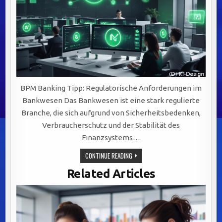
BPM Banking Tipp: Regulatorische Anforderungen im
Bankwesen Das Bankwesen ist eine stark regulierte
Branche, die sich aufgrund von Sicherheitsbedenken,
Verbraucherschutz und der Stabilität des
Finanzsystems…
REGULATORISCHE
CONTINUE READING
ANFORDERUNGEN
IM
Related Articles
BANKWESEN:
SCHLÜSSEL
ZU
EFFEKTIVEM
BUSINESS
PROCESS
MANAGEMENT
(BPM)