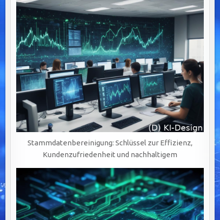
DURCH
PRÄZISE
UND
VERLÄSSLICHE
DATENQUALITÄT
Stammdatenbereinigung: Schlüssel zur Effizienz,
Kundenzufriedenheit und nachhaltigem