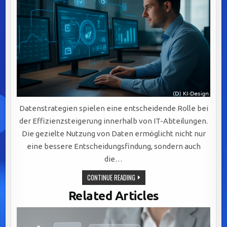
Datenstrategien spielen eine entscheidende Rolle bei
der Effizienzsteigerung innerhalb von IT-Abteilungen.
Die gezielte Nutzung von Daten ermöglicht nicht nur
eine bessere Entscheidungsfindung, sondern auch
die…
EFFIZIENZSTEIGERUNG
CONTINUE READING
IN
IT-
Related Articles
ABTEILUNGEN
DURCH
GEZIELTE
DATENSTRATEGIEN
UND