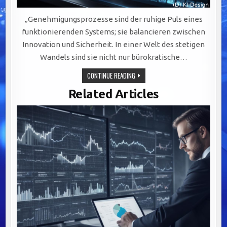
„Genehmigungsprozesse sind der ruhige Puls eines
funktionierenden Systems; sie balancieren zwischen
Innovation und Sicherheit. In einer Welt des stetigen
Wandels sind sie nicht nur bürokratische…
OPTIMIERUNG
CONTINUE READING
VON
GENEHMIGUNGSPROZESSEN:
Related Articles
BALANCE
ZWISCHEN
INNOVATION
UND
ÖFFENTLICHER
SICHERHEIT.