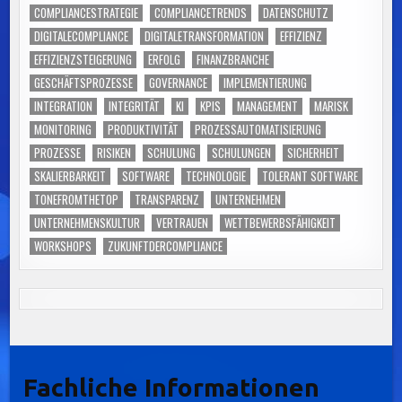
COMPLIANCESTRATEGIE
COMPLIANCETRENDS
DATENSCHUTZ
DIGITALECOMPLIANCE
DIGITALETRANSFORMATION
EFFIZIENZ
EFFIZIENZSTEIGERUNG
ERFOLG
FINANZBRANCHE
GESCHÄFTSPROZESSE
GOVERNANCE
IMPLEMENTIERUNG
INTEGRATION
INTEGRITÄT
KI
KPIS
MANAGEMENT
MARISK
MONITORING
PRODUKTIVITÄT
PROZESSAUTOMATISIERUNG
PROZESSE
RISIKEN
SCHULUNG
SCHULUNGEN
SICHERHEIT
SKALIERBARKEIT
SOFTWARE
TECHNOLOGIE
TOLERANT SOFTWARE
TONEFROMTHETOP
TRANSPARENZ
UNTERNEHMEN
UNTERNEHMENSKULTUR
VERTRAUEN
WETTBEWERBSFÄHIGKEIT
WORKSHOPS
ZUKUNFTDERCOMPLIANCE
Fachliche Informationen