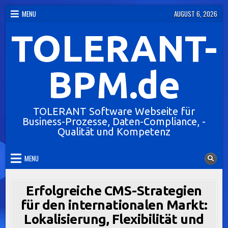
Skip
MENU
AUGUST 6, 2026
to
TOLERANT-
content
BPM.de
TOLERANT Software Webseite für
Business-Prozesse, Daten-Compliance, -
Qualität und Kompetenz
MENU
Erfolgreiche CMS-Strategien
für den internationalen Markt:
Lokalisierung, Flexibilität und