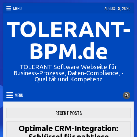
Skip
MENU
AUGUST 9, 2026
to
TOLERANT-
content
BPM.de
TOLERANT Software Webseite für
Business-Prozesse, Daten-Compliance, -
Qualität und Kompetenz
MENU
RECENT POSTS
Optimale CRM-Integration:
Schlüssel für nahtlose