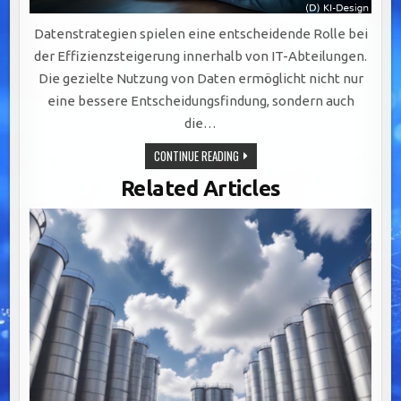
Datenstrategien spielen eine entscheidende Rolle bei
der Effizienzsteigerung innerhalb von IT-Abteilungen.
Die gezielte Nutzung von Daten ermöglicht nicht nur
eine bessere Entscheidungsfindung, sondern auch
die…
EFFIZIENZSTEIGERUNG
CONTINUE READING
IN
IT-
Related Articles
ABTEILUNGEN
DURCH
GEZIELTE
DATENSTRATEGIEN
UND
AUTOMATISIERUNG