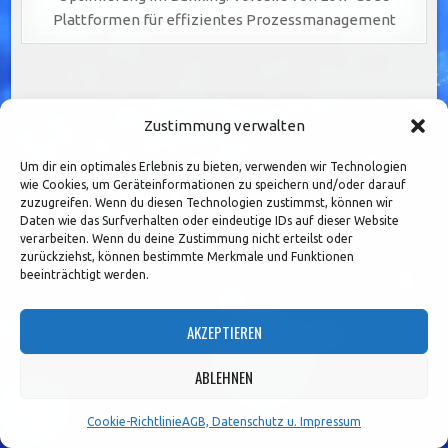
Plattformen für effizientes Prozessmanagement
Seitennummerierung
1
2
3
…
36
Older posts →
Zustimmung verwalten
der
Beiträge
Um dir ein optimales Erlebnis zu bieten, verwenden wir Technologien
Search
wie Cookies, um Geräteinformationen zu speichern und/oder darauf
for:
zuzugreifen. Wenn du diesen Technologien zustimmst, können wir
Daten wie das Surfverhalten oder eindeutige IDs auf dieser Website
verarbeiten. Wenn du deine Zustimmung nicht erteilst oder
ARCHIV
zurückziehst, können bestimmte Merkmale und Funktionen
beeinträchtigt werden.
Archiv
AKZEPTIEREN
ABLEHNEN
Cookie-Richtlinie
AGB, Datenschutz u. Impressum