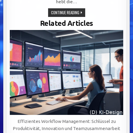
hebt die…
OPTIMALE
CONTINUE READING
CRM-
INTEGRATION:
Related Articles
SCHLÜSSEL
FÜR
NAHTLOSE
KUNDENERLEBNISSE
UND
NACHHALTIGES
Effizientes Workflow Management: Schlüssel zu
Produktivität, Innovation und Teamzusammenarbeit