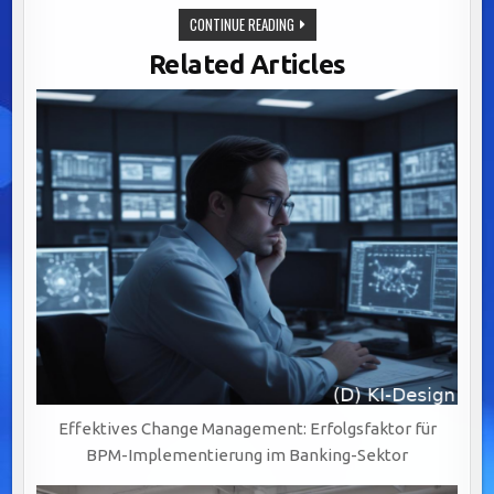
EFFIZIENTE
CONTINUE READING
INTEGRATION
VON
Related Articles
LEGACY-
SYSTEMEN:
SCHLÜSSEL
ZU
AGILEM
BANKING
DURCH
BPM-
LÖSUNGEN
Effektives Change Management: Erfolgsfaktor für
BPM-Implementierung im Banking-Sektor