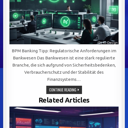
BPM Banking Tipp: Regulatorische Anforderungen im
Bankwesen Das Bankwesen ist eine stark regulierte
Branche, die sich aufgrund von Sicherheitsbedenken,
Verbraucherschutz und der Stabilität des
Finanzsystems…
REGULATORISCHE
CONTINUE READING
ANFORDERUNGEN
IM
Related Articles
BANKWESEN:
SCHLÜSSEL
ZU
EFFEKTIVEM
BUSINESS
PROCESS
MANAGEMENT
(BPM)