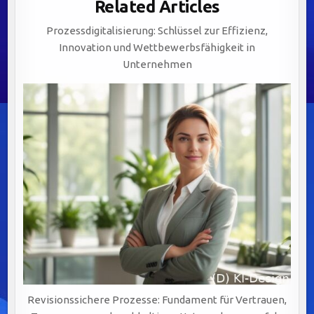
Related Articles
BALANCE
ZWISCHEN
INNOVATION
Prozessdigitalisierung: Schlüssel zur Effizienz,
UND
ÖFFENTLICHER
Innovation und Wettbewerbsfähigkeit in
SICHERHEIT.
Unternehmen
Revisionssichere Prozesse: Fundament für Vertrauen,