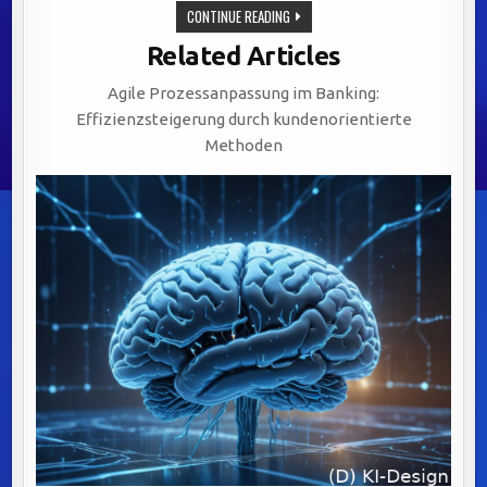
ERFOLGREICHE
CONTINUE READING
DATENMIGRATION
IM
Related Articles
FINANZSEKTOR:
STRATEGIEN
UND
Agile Prozessanpassung im Banking:
HERAUSFORDERUNGEN
MEISTERN
Effizienzsteigerung durch kundenorientierte
Methoden