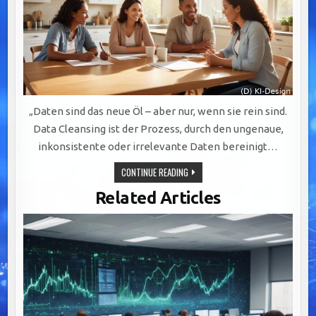
„Daten sind das neue Öl – aber nur, wenn sie rein sind.
Data Cleansing ist der Prozess, durch den ungenaue,
inkonsistente oder irrelevante Daten bereinigt…
DATA
CONTINUE READING
CLEANSING:
DER
Related Articles
SCHLÜSSEL
ZUR
WERTSCHÖPFUNG
DURCH
PRÄZISE
UND
VERLÄSSLICHE
DATENQUALITÄT