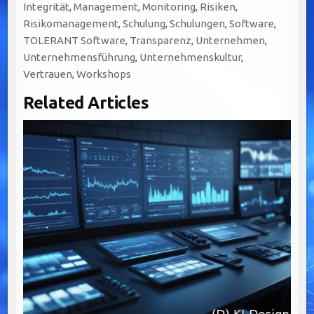
Integrität
,
Management
,
Monitoring
,
Risiken
,
Risikomanagement
,
Schulung
,
Schulungen
,
Software
,
TOLERANT Software
,
Transparenz
,
Unternehmen
,
Unternehmensführung
,
Unternehmenskultur
,
Vertrauen
,
Workshops
Related Articles