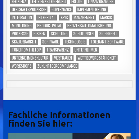
EFFIZIENZ
EFFIZIENZSTEIGERUNG
ERFOLG
FINANZBRANCHE
GESCHÄFTSPROZESSE
GOVERNANCE
IMPLEMENTIERUNG
INTEGRATION
INTEGRITÄT
KPIS
MANAGEMENT
MARISK
MONITORING
PRODUKTIVITÄT
PROZESSAUTOMATISIERUNG
PROZESSE
RISIKEN
SCHULUNG
SCHULUNGEN
SICHERHEIT
SKALIERBARKEIT
SOFTWARE
TECHNOLOGIE
TOLERANT SOFTWARE
TONEFROMTHETOP
TRANSPARENZ
UNTERNEHMEN
UNTERNEHMENSKULTUR
VERTRAUEN
WETTBEWERBSFÄHIGKEIT
WORKSHOPS
ZUKUNFTDERCOMPLIANCE
Fachliche Informationen
finden Sie hier: