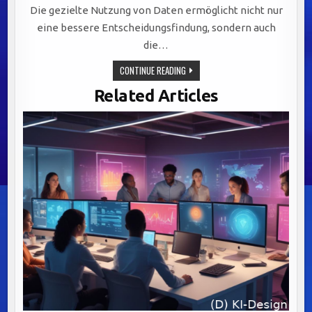
Die gezielte Nutzung von Daten ermöglicht nicht nur
eine bessere Entscheidungsfindung, sondern auch
die…
EFFIZIENZSTEIGERUNG
CONTINUE READING
IN
IT-
Related Articles
ABTEILUNGEN
DURCH
GEZIELTE
DATENSTRATEGIEN
UND
AUTOMATISIERUNG