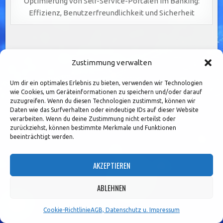
Optimierung von Self-Service-Portalen im Banking:
Effizienz, Benutzerfreundlichkeit und Sicherheit
Seitennummerierung
1
2
3
…
36
Older posts →
Zustimmung verwalten
der
Beiträge
Um dir ein optimales Erlebnis zu bieten, verwenden wir Technologien
Search
wie Cookies, um Geräteinformationen zu speichern und/oder darauf
zuzugreifen. Wenn du diesen Technologien zustimmst, können wir
for:
Daten wie das Surfverhalten oder eindeutige IDs auf dieser Website
verarbeiten. Wenn du deine Zustimmung nicht erteilst oder
ARCHIV
zurückziehst, können bestimmte Merkmale und Funktionen
beeinträchtigt werden.
Archiv
AKZEPTIEREN
ABLEHNEN
Cookie-Richtlinie
AGB, Datenschutz u. Impressum