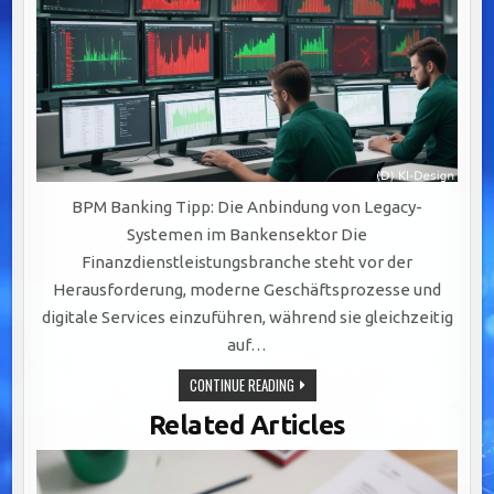
BPM Banking Tipp: Die Anbindung von Legacy-
Systemen im Bankensektor Die
Finanzdienstleistungsbranche steht vor der
Herausforderung, moderne Geschäftsprozesse und
digitale Services einzuführen, während sie gleichzeitig
auf…
EFFIZIENTE
CONTINUE READING
INTEGRATION
VON
Related Articles
LEGACY-
SYSTEMEN:
SCHLÜSSEL
ZU
AGILEM