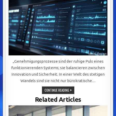
„Genehmigungsprozesse sind der ruhige Puls eines
funktionierenden Systems; sie balancieren zwischen
Innovation und Sicherheit. In einer Welt des stetigen
Wandels sind sie nicht nur bürokratische…
OPTIMIERUNG
CONTINUE READING
VON
GENEHMIGUNGSPROZESSEN:
Related Articles
BALANCE
ZWISCHEN
INNOVATION
UND
ÖFFENTLICHER