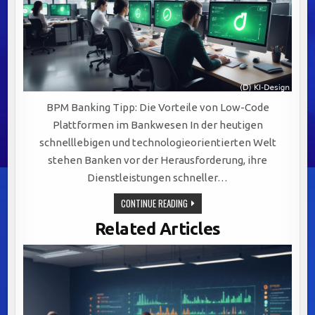
BPM Banking Tipp: Die Vorteile von Low-Code
Plattformen im Bankwesen In der heutigen
schnelllebigen und technologieorientierten Welt
stehen Banken vor der Herausforderung, ihre
Dienstleistungen schneller…
OPTIMIERUNG
CONTINUE READING
IM
BANKWESEN:
Related Articles
LOW-
CODE
PLATTFORMEN
FÖRDERN
SCHNELLIGKEIT,
KOSTENEFFIZIENZ
UND