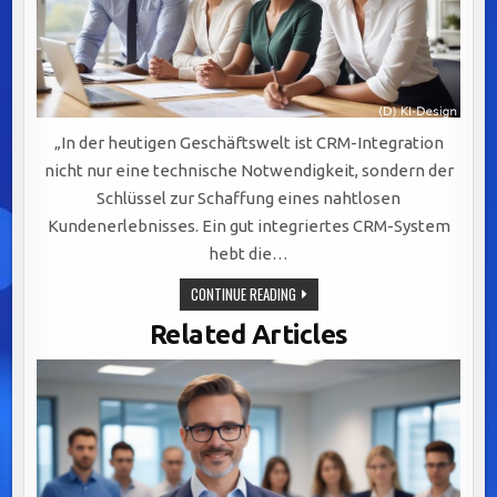
„In der heutigen Geschäftswelt ist CRM-Integration
nicht nur eine technische Notwendigkeit, sondern der
Schlüssel zur Schaffung eines nahtlosen
Kundenerlebnisses. Ein gut integriertes CRM-System
hebt die…
OPTIMALE
CONTINUE READING
CRM-
INTEGRATION:
Related Articles
SCHLÜSSEL
FÜR
NAHTLOSE
KUNDENERLEBNISSE
UND
NACHHALTIGES