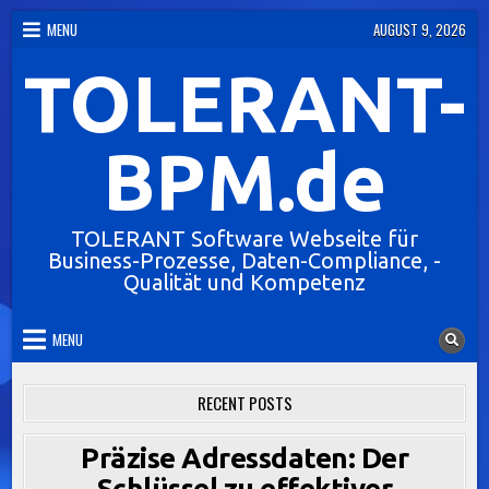
Skip
MENU
AUGUST 9, 2026
to
TOLERANT-
content
BPM.de
TOLERANT Software Webseite für
Business-Prozesse, Daten-Compliance, -
Qualität und Kompetenz
MENU
RECENT POSTS
Präzise Adressdaten: Der
Schlüssel zu effektiver