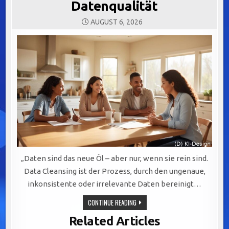
Datenqualität
AUGUST 6, 2026
„Daten sind das neue Öl – aber nur, wenn sie rein sind.
Data Cleansing ist der Prozess, durch den ungenaue,
inkonsistente oder irrelevante Daten bereinigt…
DATA
CONTINUE READING
CLEANSING:
DER
Related Articles
SCHLÜSSEL
ZUR