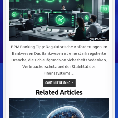
BPM Banking Tipp: Regulatorische Anforderungen im
Bankwesen Das Bankwesen ist eine stark regulierte
Branche, die sich aufgrund von Sicherheitsbedenken,
Verbraucherschutz und der Stabilität des
Finanzsystems…
REGULATORISCHE
CONTINUE READING
ANFORDERUNGEN
IM
Related Articles
BANKWESEN:
SCHLÜSSEL
ZU
EFFEKTIVEM
BUSINESS
PROCESS
MANAGEMENT
(BPM)