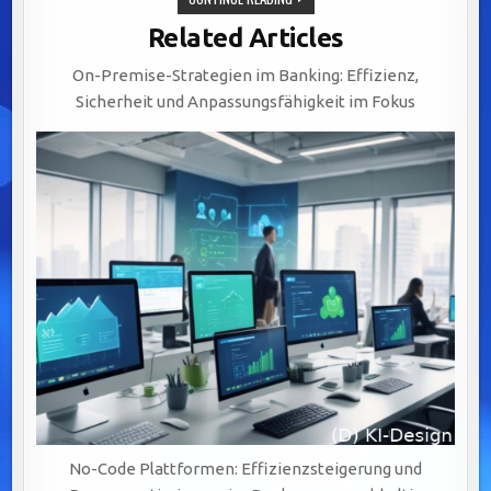
INTEGRATION
VON
Related Articles
LEGACY-
SYSTEMEN:
SCHLÜSSEL
On-Premise-Strategien im Banking: Effizienz,
ZU
AGILEM
Sicherheit und Anpassungsfähigkeit im Fokus
BANKING
DURCH
BPM-
LÖSUNGEN
No-Code Plattformen: Effizienzsteigerung und