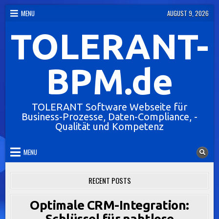
Skip
MENU
AUGUST 9, 2026
to
TOLERANT-
content
BPM.de
TOLERANT Software Webseite für
Business-Prozesse, Daten-Compliance, -
Qualität und Kompetenz
MENU
RECENT POSTS
Optimale CRM-Integration:
Schlüssel für nahtlose