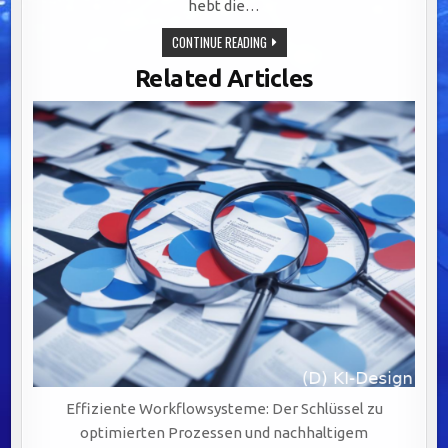
hebt die…
OPTIMALE
CONTINUE READING
CRM-
INTEGRATION:
Related Articles
SCHLÜSSEL
FÜR
NAHTLOSE
KUNDENERLEBNISSE
UND
NACHHALTIGES
Effiziente Workflowsysteme: Der Schlüssel zu
optimierten Prozessen und nachhaltigem