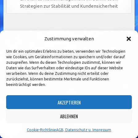
Strategien zur Stabilität und Kundensicherheit
Seitennummerierung
1
2
3
…
36
Older posts →
Zustimmung verwalten
der
Beiträge
Um dir ein optimales Erlebnis zu bieten, verwenden wir Technologien
Search
wie Cookies, um Geräteinformationen zu speichern und/oder darauf
for:
zuzugreifen. Wenn du diesen Technologien zustimmst, können wir
Daten wie das Surfverhalten oder eindeutige IDs auf dieser Website
verarbeiten. Wenn du deine Zustimmung nicht erteilst oder
ARCHIV
zurückziehst, können bestimmte Merkmale und Funktionen
beeinträchtigt werden.
Archiv
AKZEPTIEREN
ABLEHNEN
Cookie-Richtlinie
AGB, Datenschutz u. Impressum