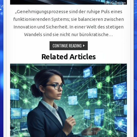
„Genehmigungsprozesse sind der ruhige Puls eines
funktionierenden Systems; sie balancieren zwischen
Innovation und Sicherheit. In einer Welt des stetigen
Wandels sind sie nicht nur bürokratische…
OPTIMIERUNG
CONTINUE READING
VON
GENEHMIGUNGSPROZESSEN:
Related Articles
BALANCE
ZWISCHEN
INNOVATION
UND
ÖFFENTLICHER
SICHERHEIT.