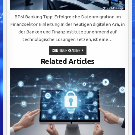
BPM Banking Tipp: Erfolgreiche Datenmigration im
Finanzsektor Einleitung In der heutigen digitalen Ära, in
der Banken und Finanzinstitute zunehmend auf
technologische Lösungen setzen, ist eine…
ERFOLGREICHE
CONTINUE READING
DATENMIGRATION
IM
Related Articles
FINANZSEKTOR:
STRATEGIEN
UND
HERAUSFORDERUNGEN
MEISTERN