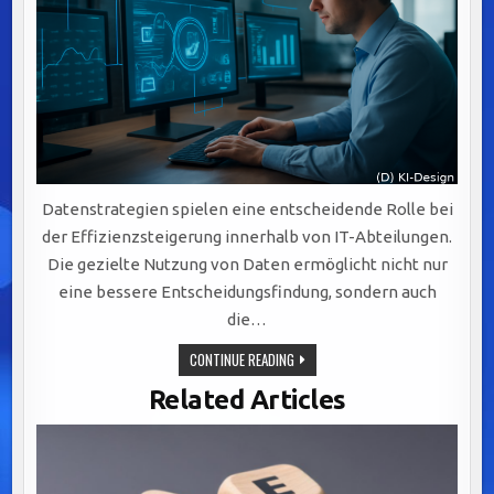
Datenstrategien spielen eine entscheidende Rolle bei
der Effizienzsteigerung innerhalb von IT-Abteilungen.
Die gezielte Nutzung von Daten ermöglicht nicht nur
eine bessere Entscheidungsfindung, sondern auch
die…
EFFIZIENZSTEIGERUNG
CONTINUE READING
IN
IT-
Related Articles
ABTEILUNGEN
DURCH
GEZIELTE
DATENSTRATEGIEN
UND
AUTOMATISIERUNG