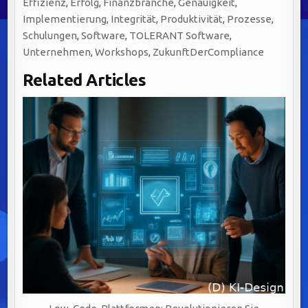
Effizienz
,
Erfolg
,
Finanzbranche
,
Genauigkeit
,
Implementierung
,
Integrität
,
Produktivität
,
Prozesse
,
Schulungen
,
Software
,
TOLERANT Software
,
Unternehmen
,
Workshops
,
ZukunftDerCompliance
Related Articles