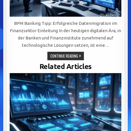
BPM Banking Tipp: Erfolgreiche Datenmigration im
Finanzsektor Einleitung In der heutigen digitalen Ära, in
der Banken und Finanzinstitute zunehmend auf
technologische Lösungen setzen, ist eine…
ERFOLGREICHE
CONTINUE READING
DATENMIGRATION
IM
Related Articles
FINANZSEKTOR:
STRATEGIEN
UND
HERAUSFORDERUNGEN
MEISTERN