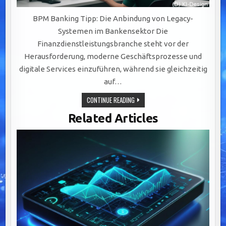
BPM Banking Tipp: Die Anbindung von Legacy-
Systemen im Bankensektor Die
Finanzdienstleistungsbranche steht vor der
Herausforderung, moderne Geschäftsprozesse und
digitale Services einzuführen, während sie gleichzeitig
auf…
EFFIZIENTE
CONTINUE READING
INTEGRATION
VON
Related Articles
LEGACY-
SYSTEMEN:
SCHLÜSSEL
ZU
AGILEM
BANKING
DURCH
BPM-
LÖSUNGEN