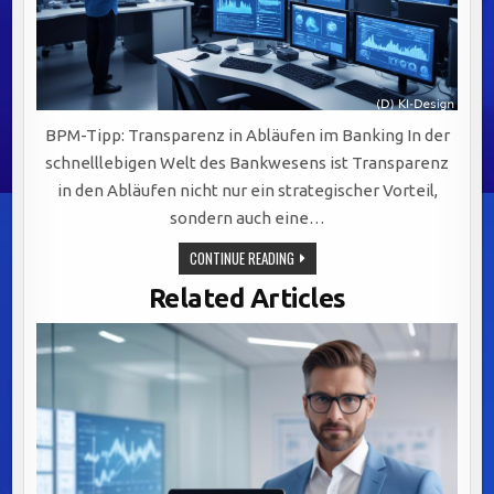
BPM-Tipp: Transparenz in Abläufen im Banking In der
schnelllebigen Welt des Bankwesens ist Transparenz
in den Abläufen nicht nur ein strategischer Vorteil,
sondern auch eine…
TRANSPARENTE
CONTINUE READING
ABLÄUFE
IM
Related Articles
BANKING:
DIGITALISIERUNG,
VISUALISIERUNG
UND
SCHULUNG
ALS
SCHLÜSSEL
ZUM