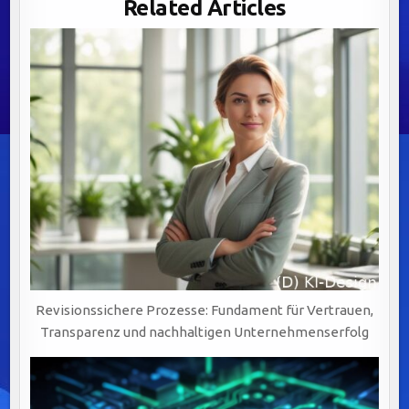
Related Articles
SCHLÜSSEL
ZUR
WERTSCHÖPFUNG
DURCH
PRÄZISE
UND
VERLÄSSLICHE
DATENQUALITÄT
Revisionssichere Prozesse: Fundament für Vertrauen,
Transparenz und nachhaltigen Unternehmenserfolg