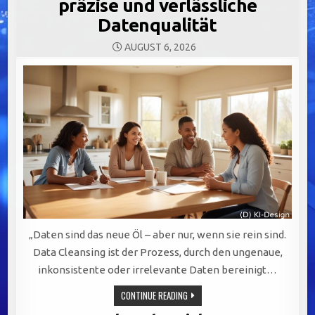
präzise und verlässliche
Datenqualität
AUGUST 6, 2026
„Daten sind das neue Öl – aber nur, wenn sie rein sind.
Data Cleansing ist der Prozess, durch den ungenaue,
inkonsistente oder irrelevante Daten bereinigt…
DATA
CONTINUE READING
CLEANSING:
DER