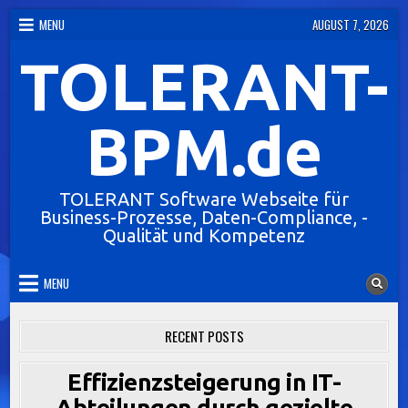
Skip
MENU
AUGUST 7, 2026
to
TOLERANT-
content
BPM.de
TOLERANT Software Webseite für
Business-Prozesse, Daten-Compliance, -
Qualität und Kompetenz
MENU
RECENT POSTS
Effizienzsteigerung in IT-
Abteilungen durch gezielte