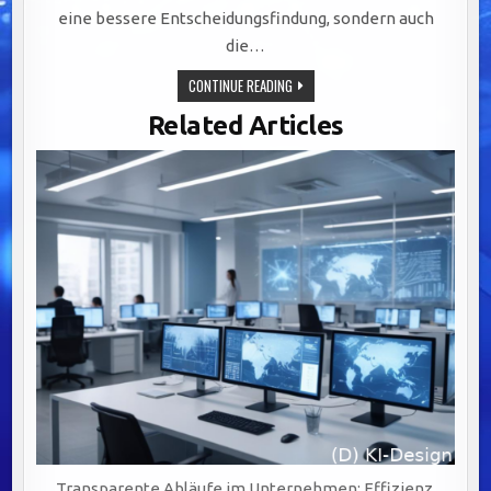
eine bessere Entscheidungsfindung, sondern auch
die…
EFFIZIENZSTEIGERUNG
CONTINUE READING
IN
IT-
Related Articles
ABTEILUNGEN
DURCH
GEZIELTE
DATENSTRATEGIEN
UND
AUTOMATISIERUNG
Transparente Abläufe im Unternehmen: Effizienz,