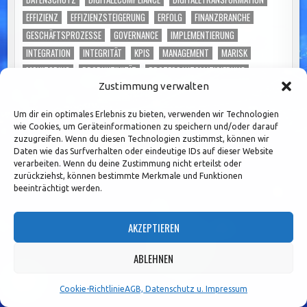
EFFIZIENZ
EFFIZIENZSTEIGERUNG
ERFOLG
FINANZBRANCHE
GESCHÄFTSPROZESSE
GOVERNANCE
IMPLEMENTIERUNG
INTEGRATION
INTEGRITÄT
KPIS
MANAGEMENT
MARISK
MONITORING
PRODUKTIVITÄT
PROZESSAUTOMATISIERUNG
Zustimmung verwalten
PROZESSE
RISIKEN
SCHULUNG
SCHULUNGEN
SICHERHEIT
SKALIERBARKEIT
SOFTWARE
TECHNOLOGIE
TOLERANT SOFTWARE
Um dir ein optimales Erlebnis zu bieten, verwenden wir Technologien
TONEFROMTHETOP
TRANSPARENZ
UNTERNEHMEN
wie Cookies, um Geräteinformationen zu speichern und/oder darauf
zuzugreifen. Wenn du diesen Technologien zustimmst, können wir
UNTERNEHMENSKULTUR
VERTRAUEN
WETTBEWERBSFÄHIGKEIT
Daten wie das Surfverhalten oder eindeutige IDs auf dieser Website
WORKSHOPS
ZUKUNFTDERCOMPLIANCE
verarbeiten. Wenn du deine Zustimmung nicht erteilst oder
zurückziehst, können bestimmte Merkmale und Funktionen
beeinträchtigt werden.
AKZEPTIEREN
ABLEHNEN
Fachliche Informationen
finden Sie hier:
Cookie-Richtlinie
AGB, Datenschutz u. Impressum