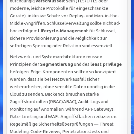
durchgängig
verschlüsselt
sein (TLS/DTLS oder
moderne, leichte Protokolle für eingeschränkte
Geräte), inklusive Schutz vor Replay- und Man-in-the-
Middle-Angriffen. Schlüsselverwaltung sollte nicht ad-
hoc erfolgen:
Lifecycle-Management
für Schlüssel,
sichere Provisionierung und die Möglichkeit zur
sofortigen Sperrung oder Rotation sind essenziell.
Netzwerk- und Systemarchitekturen müssen
Prinzipien der
Segmentierung
und des
least privilege
befolgen. Edge-Komponenten sollten so konzipiert
werden, dass sie bei Netzwerkausfall sicher
weiterarbeiten, ohne sensible Daten unnötig in die
Cloud zu senden. Backends brauchen starke
Zugriffskontrollen (RBAC/ABAC), Audit-Logs und
Monitoring auf Anomalien, während API-Gateways,
Rate-Limiting und WAFs Angriffsflächen reduzieren.
Regelmäßige Sicherheitsüberprüfungen — Threat
Modeling, Code-Reviews, Penetrationstests und