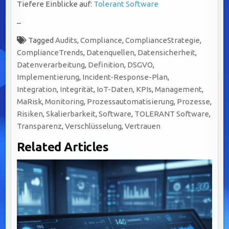
Tiefere Einblicke auf:
Tolerant Software
–
Tagged
Audits
,
Compliance
,
ComplianceStrategie
,
ComplianceTrends
,
Datenquellen
,
Datensicherheit
,
Datenverarbeitung
,
Definition
,
DSGVO
,
Implementierung
,
Incident-Response-Plan
,
Integration
,
Integrität
,
IoT-Daten
,
KPIs
,
Management
,
MaRisk
,
Monitoring
,
Prozessautomatisierung
,
Prozesse
,
Risiken
,
Skalierbarkeit
,
Software
,
TOLERANT Software
,
Transparenz
,
Verschlüsselung
,
Vertrauen
Related Articles