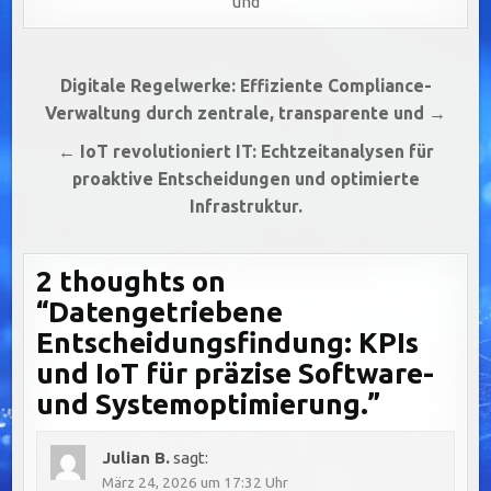
und
Beitragsnavigation
Digitale Regelwerke: Effiziente Compliance-
Verwaltung durch zentrale, transparente und →
← IoT revolutioniert IT: Echtzeitanalysen für
proaktive Entscheidungen und optimierte
Infrastruktur.
2 thoughts on
“
Datengetriebene
Entscheidungsfindung: KPIs
und IoT für präzise Software-
und Systemoptimierung.
”
Julian B.
sagt:
März 24, 2026 um 17:32 Uhr