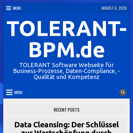
Skip
MENU
AUGUST 6, 2026
to
TOLERANT-
content
BPM.de
TOLERANT Software Webseite für
Business-Prozesse, Daten-Compliance, -
Qualität und Kompetenz
MENU
RECENT POSTS
Data Cleansing: Der Schlüssel
zur Wertschöpfung durch