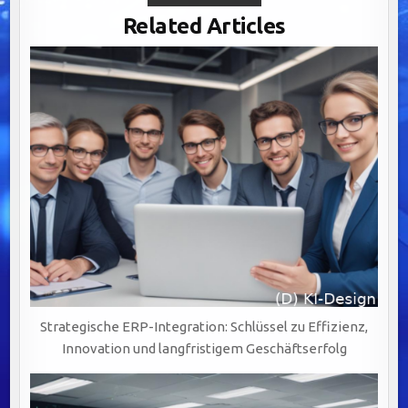
CLEANSING:
DER
Related Articles
SCHLÜSSEL
ZUR
WERTSCHÖPFUNG
DURCH
PRÄZISE
UND
VERLÄSSLICHE
DATENQUALITÄT
Strategische ERP-Integration: Schlüssel zu Effizienz,
Innovation und langfristigem Geschäftserfolg