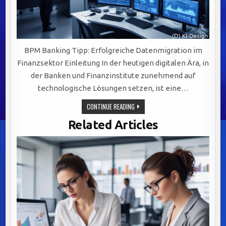
BPM Banking Tipp: Erfolgreiche Datenmigration im
Finanzsektor Einleitung In der heutigen digitalen Ära, in
der Banken und Finanzinstitute zunehmend auf
technologische Lösungen setzen, ist eine…
ERFOLGREICHE
CONTINUE READING
DATENMIGRATION
IM
Related Articles
FINANZSEKTOR:
STRATEGIEN
UND
HERAUSFORDERUNGEN
MEISTERN