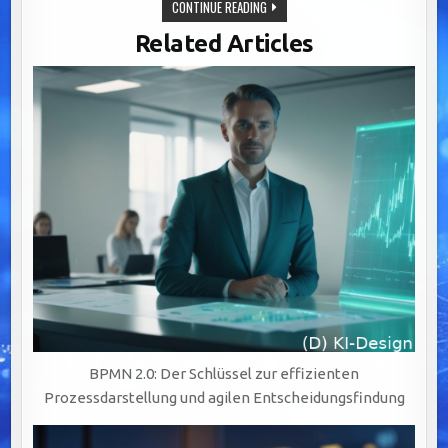
EFFIZIENTE
CONTINUE READING
WORKFLOWSYSTEME:
DER
Related Articles
SCHLÜSSEL
ZU
ERFOLGREICHER
KOMMUNIKATION
UND
AGILER
BPMN 2.0: Der Schlüssel zur effizienten
Prozessdarstellung und agilen Entscheidungsfindung