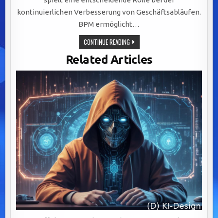
kontinuierlichen Verbesserung von Geschäftsabläufen.
BPM ermöglicht…
STRATEGISCHE
CONTINUE READING
BEDEUTUNG
VON
Related Articles
BUSINESS
PROCESS
MANAGEMENT
FÜR
EFFIZIENZ,
AGILITÄT
UND