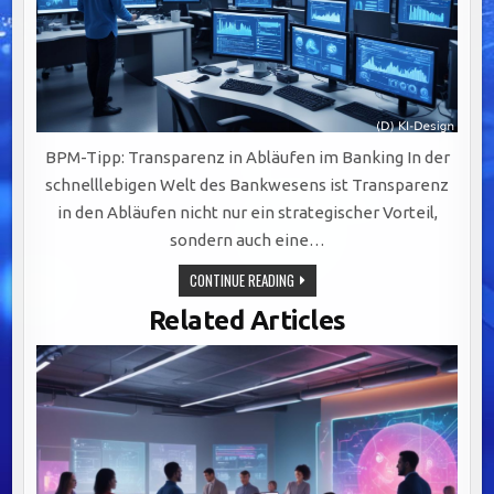
BPM-Tipp: Transparenz in Abläufen im Banking In der
schnelllebigen Welt des Bankwesens ist Transparenz
in den Abläufen nicht nur ein strategischer Vorteil,
sondern auch eine…
TRANSPARENTE
CONTINUE READING
ABLÄUFE
IM
Related Articles
BANKING:
DIGITALISIERUNG,
VISUALISIERUNG
UND
SCHULUNG
ALS
SCHLÜSSEL
ZUM