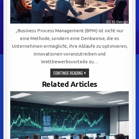
„Business Process Management (BPM) ist nicht nur
eine Methode, sondern eine Denkweise, die es
Unternehmen ermöglicht, ihre Abläufe zu optimieren,
Innovationen voranzutreiben und
Wettbewerbsvorteile zu…
BPM:
CONTINUE READING
DER
SCHLÜSSELFAKTOR
Related Articles
FÜR
EFFIZIENZ,
AGILITÄT
UND
NACHHALTIGEN
UNTERNEHMENSERFOLG
IN
DER