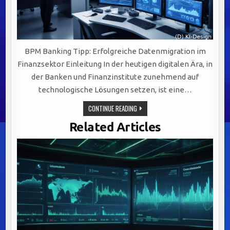
BPM Banking Tipp: Erfolgreiche Datenmigration im
Finanzsektor Einleitung In der heutigen digitalen Ära, in
der Banken und Finanzinstitute zunehmend auf
technologische Lösungen setzen, ist eine…
ERFOLGREICHE
CONTINUE READING
DATENMIGRATION
IM
Related Articles
FINANZSEKTOR:
STRATEGIEN
UND
HERAUSFORDERUNGEN
MEISTERN