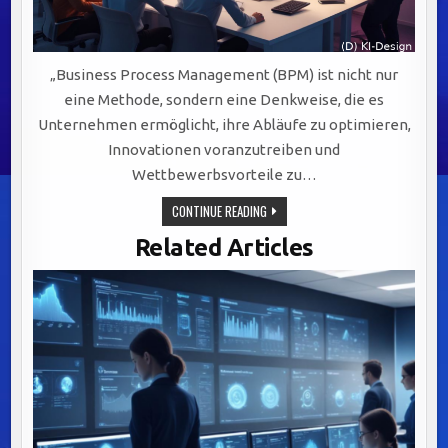
„Business Process Management (BPM) ist nicht nur
eine Methode, sondern eine Denkweise, die es
Unternehmen ermöglicht, ihre Abläufe zu optimieren,
Innovationen voranzutreiben und
Wettbewerbsvorteile zu…
BPM:
CONTINUE READING
DER
SCHLÜSSELFAKTOR
Related Articles
FÜR
EFFIZIENZ,
AGILITÄT
UND
NACHHALTIGEN
UNTERNEHMENSERFOLG
IN
DER