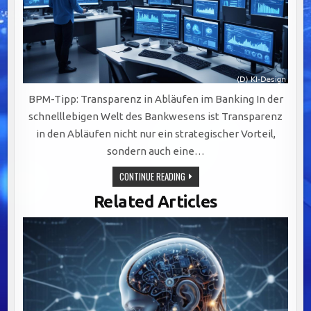
BPM-Tipp: Transparenz in Abläufen im Banking In der
schnelllebigen Welt des Bankwesens ist Transparenz
in den Abläufen nicht nur ein strategischer Vorteil,
sondern auch eine…
TRANSPARENTE
CONTINUE READING
ABLÄUFE
IM
Related Articles
BANKING:
DIGITALISIERUNG,
VISUALISIERUNG
UND
SCHULUNG
ALS
SCHLÜSSEL
ZUM