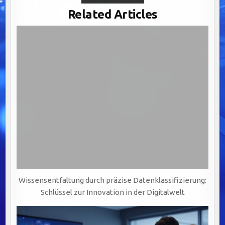
CLEANSING:
DER
Related Articles
SCHLÜSSEL
ZUR
WERTSCHÖPFUNG
DURCH
PRÄZISE
UND
VERLÄSSLICHE
DATENQUALITÄT
Wissensentfaltung durch präzise Datenklassifizierung:
Schlüssel zur Innovation in der Digitalwelt