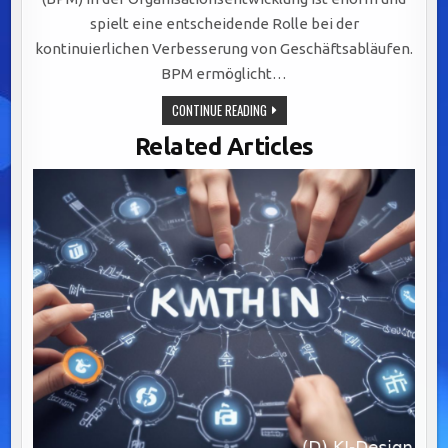
spielt eine entscheidende Rolle bei der
kontinuierlichen Verbesserung von Geschäftsabläufen.
BPM ermöglicht…
STRATEGISCHE
CONTINUE READING
BEDEUTUNG
VON
Related Articles
BUSINESS
PROCESS
MANAGEMENT
FÜR
EFFIZIENZ,
AGILITÄT
UND