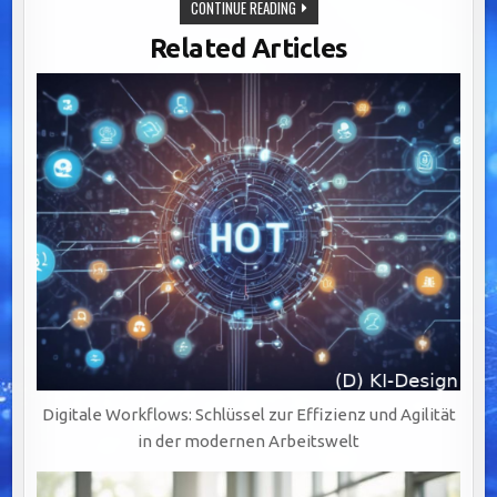
EFFIZIENTE
CONTINUE READING
WORKFLOWSYSTEME:
DER
Related Articles
SCHLÜSSEL
ZU
ERFOLGREICHER
KOMMUNIKATION
UND
AGILER
Digitale Workflows: Schlüssel zur Effizienz und Agilität
in der modernen Arbeitswelt