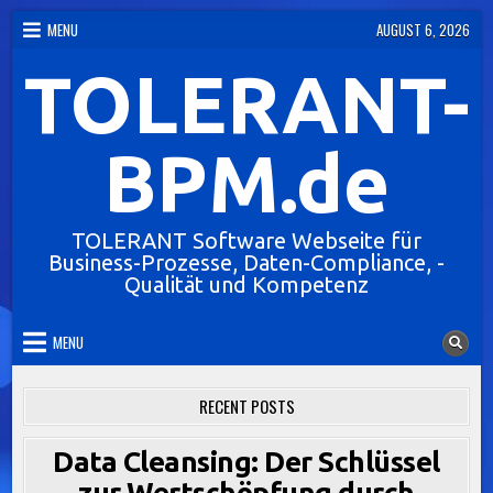
Skip
MENU
AUGUST 6, 2026
to
TOLERANT-
content
BPM.de
TOLERANT Software Webseite für
Business-Prozesse, Daten-Compliance, -
Qualität und Kompetenz
MENU
RECENT POSTS
Data Cleansing: Der Schlüssel
zur Wertschöpfung durch