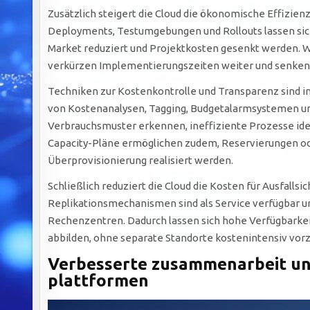
Zusätzlich steigert die Cloud die ökonomische Effizien
Deployments, Testumgebungen und Rollouts lassen sich
Market reduziert und Projektkosten gesenkt werden. 
verkürzen Implementierungszeiten weiter und senken 
Techniken zur Kostenkontrolle und Transparenz sind i
von Kostenanalysen, Tagging, Budgetalarmsystemen u
Verbrauchsmuster erkennen, ineffiziente Prozesse iden
Capacity-Pläne ermöglichen zudem, Reservierungen od
Überprovisionierung realisiert werden.
Schließlich reduziert die Cloud die Kosten für Ausfall
Replikationsmechanismen sind als Service verfügbar und
Rechenzentren. Dadurch lassen sich hohe Verfügbarkei
abbilden, ohne separate Standorte kostenintensiv vorz
Verbesserte zusammenarbeit und
plattformen