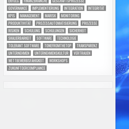
ERFOLG
FINANZBRANCHE
GESCHÄFTSPROZESSE
GOVERNANCE
IMPLEMENTIERUNG
INTEGRATION
INTEGRITÄT
KPIS
MANAGEMENT
MARISK
MONITORING
PRODUKTIVITÄT
PROZESSAUTOMATISIERUNG
PROZESSE
RISIKEN
SCHULUNG
SCHULUNGEN
SICHERHEIT
SKALIERBARKEIT
SOFTWARE
TECHNOLOGIE
TOLERANT SOFTWARE
TONEFROMTHETOP
TRANSPARENZ
UNTERNEHMEN
UNTERNEHMENSKULTUR
VERTRAUEN
WETTBEWERBSFÄHIGKEIT
WORKSHOPS
ZUKUNFTDERCOMPLIANCE