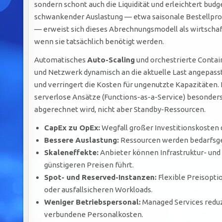
sondern schont auch die Liquidität und erleichtert bu
schwankender Auslastung — etwa saisonale Bestellpro
— erweist sich dieses Abrechnungsmodell als wirtschaf
wenn sie tatsächlich benötigt werden.
Automatisches
Auto-Scaling
und orchestrierte Contai
und Netzwerk dynamisch an die aktuelle Last angepass
und verringert die Kosten für ungenutzte Kapazitäten.
serverlose Ansätze (Functions-as-a-Service) besonders 
abgerechnet wird, nicht aber Standby-Ressourcen.
CapEx zu OpEx:
Wegfall großer Investitionskosten
Bessere Auslastung:
Ressourcen werden bedarfsge
Skaleneffekte:
Anbieter können Infrastruktur- und 
günstigeren Preisen führt.
Spot- und Reserved-Instanzen:
Flexible Preisopti
oder ausfallsicheren Workloads.
Weniger Betriebspersonal:
Managed Services redu
verbundene Personalkosten.