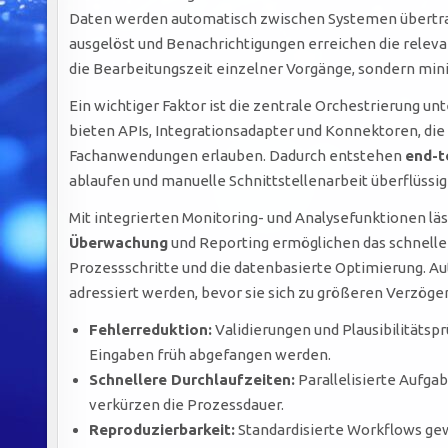
Daten werden automatisch zwischen Systemen übertra
ausgelöst und Benachrichtigungen erreichen die releva
die Bearbeitungszeit einzelner Vorgänge, sondern mini
Ein wichtiger Faktor ist die zentrale Orchestrierung 
bieten APIs, Integrationsadapter und Konnektoren, die
Fachanwendungen erlauben. Dadurch entstehen
end-t
ablaufen und manuelle Schnittstellenarbeit überflüssi
Mit integrierten Monitoring- und Analysefunktionen lä
Überwachung
und Reporting ermöglichen das schnelle 
Prozessschritte und die datenbasierte Optimierung. Au
adressiert werden, bevor sie sich zu größeren Verzög
Fehlerreduktion:
Validierungen und Plausibilitäts
Eingaben früh abgefangen werden.
Schnellere Durchlaufzeiten:
Parallelisierte Aufg
verkürzen die Prozessdauer.
Reproduzierbarkeit:
Standardisierte Workflows ge