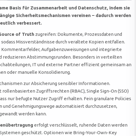
ame Basis für Zusammenarbeit und Datenschutz, indem sie
gängige Sicherheitsmechanismen vereinen – dadurch werden
eutlich verbessert.
Source of Truth
zugreifen: Dokumente, Prozessdaten und
, sodass Missverständnisse durch veraltete Kopien entfallen.
, Kommentarfelder, Aufgabenzuweisungen und integrierte
d reduzieren Abstimmungsrunden. Besonders in verteilten
achabteilungen, IT und externe Partner effizient gemeinsam an
en oder manuelle Konsolidierung.
chanismen zur Absicherung sensibler Informationen.
 rollenbasierten Zugriffsrechten (RBAC), Single Sign-On (SSO)
dass nur befugte Nutzer Zugriff erhalten. Fein granulare Policies
n und Genehmigungswege automatisiert durchzusetzen,
gewandt werden kann.
enübertragung
erfolgt verschlüsselt, ruhende Daten werden
-Systemen geschützt. Optionen wie Bring-Your-Own-Key