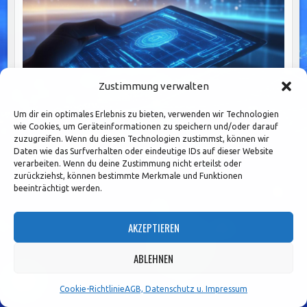
Zustimmung verwalten
Um dir ein optimales Erlebnis zu bieten, verwenden wir Technologien
wie Cookies, um Geräteinformationen zu speichern und/oder darauf
zuzugreifen. Wenn du diesen Technologien zustimmst, können wir
Effiziente Prozessdokumentation: Schlüssel zu
Daten wie das Surfverhalten oder eindeutige IDs auf dieser Website
Transparenz, Verantwortung und nachhaltigem
verarbeiten. Wenn du deine Zustimmung nicht erteilst oder
zurückziehst, können bestimmte Merkmale und Funktionen
beeinträchtigt werden.
Seitennummerierung
1
2
3
…
36
Older posts →
AKZEPTIEREN
der
ABLEHNEN
Beiträge
Search
for:
Cookie-Richtlinie
AGB, Datenschutz u. Impressum