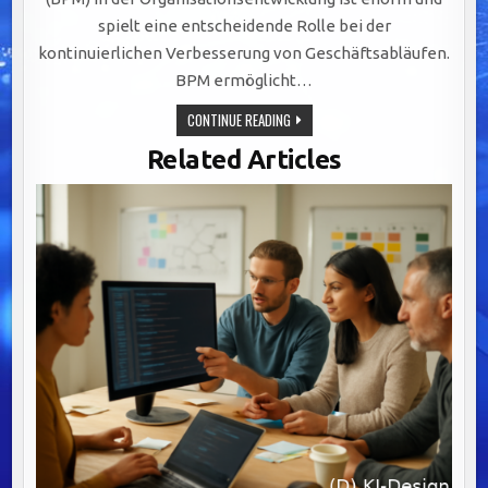
spielt eine entscheidende Rolle bei der
kontinuierlichen Verbesserung von Geschäftsabläufen.
BPM ermöglicht…
STRATEGISCHE
CONTINUE READING
BEDEUTUNG
VON
Related Articles
BUSINESS
PROCESS
MANAGEMENT
FÜR
EFFIZIENZ,
AGILITÄT
UND