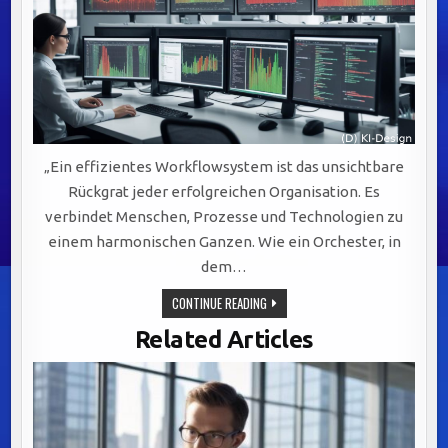
„Ein effizientes Workflowsystem ist das unsichtbare
Rückgrat jeder erfolgreichen Organisation. Es
verbindet Menschen, Prozesse und Technologien zu
einem harmonischen Ganzen. Wie ein Orchester, in
dem…
EFFIZIENTE
CONTINUE READING
WORKFLOWSYSTEME:
DER
Related Articles
SCHLÜSSEL
ZU
ERFOLGREICHER
KOMMUNIKATION
UND
AGILER