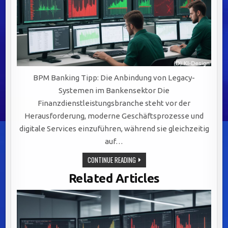
BPM Banking Tipp: Die Anbindung von Legacy-
Systemen im Bankensektor Die
Finanzdienstleistungsbranche steht vor der
Herausforderung, moderne Geschäftsprozesse und
digitale Services einzuführen, während sie gleichzeitig
auf…
EFFIZIENTE
CONTINUE READING
INTEGRATION
VON
Related Articles
LEGACY-
SYSTEMEN:
SCHLÜSSEL
ZU
AGILEM
BANKING
DURCH
BPM-