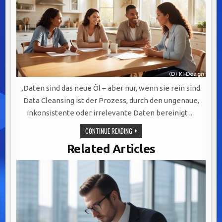
„Daten sind das neue Öl – aber nur, wenn sie rein sind.
Data Cleansing ist der Prozess, durch den ungenaue,
inkonsistente oder irrelevante Daten bereinigt…
DATA
CONTINUE READING
CLEANSING:
DER
Related Articles
SCHLÜSSEL
ZUR
WERTSCHÖPFUNG
DURCH
PRÄZISE
UND
VERLÄSSLICHE
DATENQUALITÄT