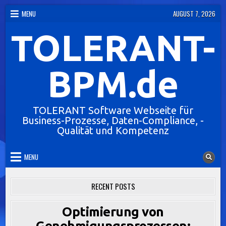
Skip
MENU
AUGUST 7, 2026
to
TOLERANT-
content
BPM.de
TOLERANT Software Webseite für
Business-Prozesse, Daten-Compliance, -
Qualität und Kompetenz
MENU
RECENT POSTS
Optimierung von
Genehmigungsprozessen: