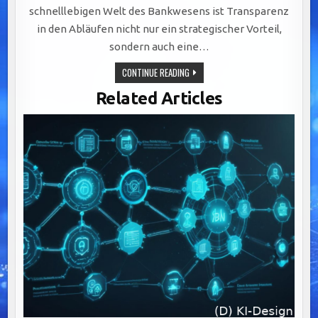
schnelllebigen Welt des Bankwesens ist Transparenz
in den Abläufen nicht nur ein strategischer Vorteil,
sondern auch eine…
TRANSPARENTE
CONTINUE READING
ABLÄUFE
IM
Related Articles
BANKING:
DIGITALISIERUNG,
VISUALISIERUNG
UND
SCHULUNG
ALS
SCHLÜSSEL
ZUM