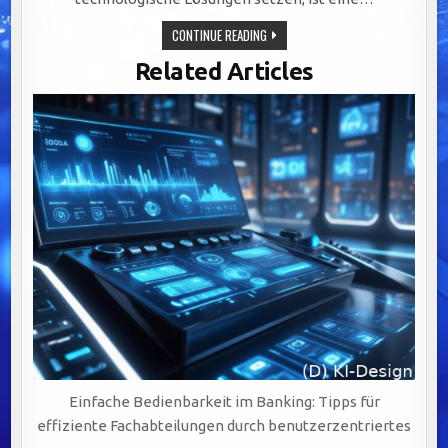
ERFOLGREICHE
CONTINUE READING
DATENMIGRATION
IM
Related Articles
FINANZSEKTOR:
STRATEGIEN
UND
HERAUSFORDERUNGEN
MEISTERN
Einfache Bedienbarkeit im Banking: Tipps für
effiziente Fachabteilungen durch benutzerzentriertes