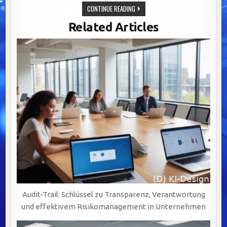
OPTIMIERUNG
CONTINUE READING
VON
GENEHMIGUNGSPROZESSEN:
Related Articles
BALANCE
ZWISCHEN
INNOVATION
UND
ÖFFENTLICHER
SICHERHEIT.
Audit-Trail: Schlüssel zu Transparenz, Verantwortung
und effektivem Risikomanagement in Unternehmen