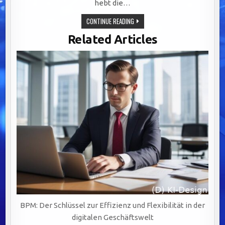
hebt die…
OPTIMALE
CONTINUE READING
CRM-
INTEGRATION:
Related Articles
SCHLÜSSEL
FÜR
NAHTLOSE
KUNDENERLEBNISSE
UND
NACHHALTIGES
BPM: Der Schlüssel zur Effizienz und Flexibilität in der
digitalen Geschäftswelt