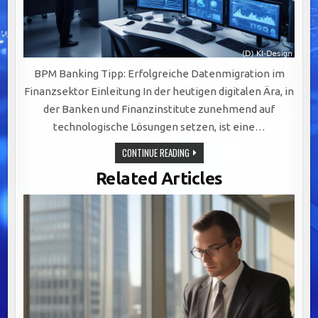
BPM Banking Tipp: Erfolgreiche Datenmigration im
Finanzsektor Einleitung In der heutigen digitalen Ära, in
der Banken und Finanzinstitute zunehmend auf
technologische Lösungen setzen, ist eine…
ERFOLGREICHE
CONTINUE READING
DATENMIGRATION
IM
Related Articles
FINANZSEKTOR:
STRATEGIEN
UND
HERAUSFORDERUNGEN
MEISTERN