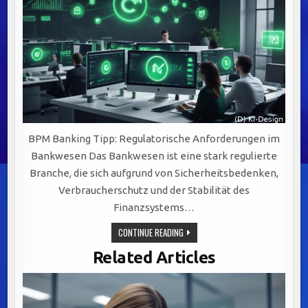
BPM Banking Tipp: Regulatorische Anforderungen im
Bankwesen Das Bankwesen ist eine stark regulierte
Branche, die sich aufgrund von Sicherheitsbedenken,
Verbraucherschutz und der Stabilität des
Finanzsystems…
REGULATORISCHE
CONTINUE READING
ANFORDERUNGEN
IM
Related Articles
BANKWESEN:
SCHLÜSSEL
ZU
EFFEKTIVEM
BUSINESS
PROCESS