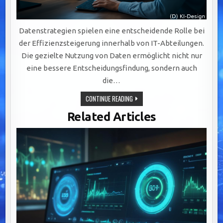
Datenstrategien spielen eine entscheidende Rolle bei
der Effizienzsteigerung innerhalb von IT-Abteilungen.
Die gezielte Nutzung von Daten ermöglicht nicht nur
eine bessere Entscheidungsfindung, sondern auch
die…
EFFIZIENZSTEIGERUNG
CONTINUE READING
IN
IT-
Related Articles
ABTEILUNGEN
DURCH
GEZIELTE
DATENSTRATEGIEN
UND
AUTOMATISIERUNG