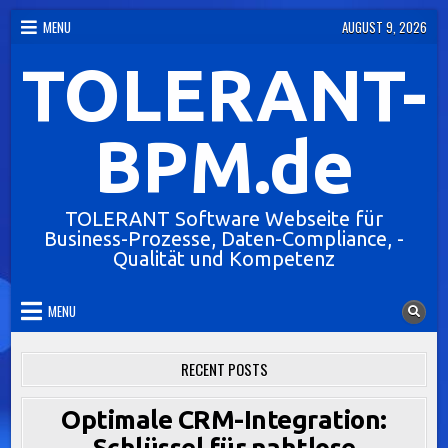
Skip
MENU
AUGUST 9, 2026
to
TOLERANT-
content
BPM.de
TOLERANT Software Webseite für
Business-Prozesse, Daten-Compliance, -
Qualität und Kompetenz
MENU
RECENT POSTS
Optimale CRM-Integration:
Schlüssel für nahtlose