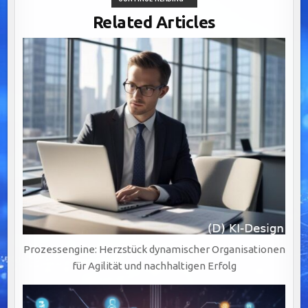
CLEANSING:
DER
Related Articles
SCHLÜSSEL
ZUR
WERTSCHÖPFUNG
DURCH
PRÄZISE
UND
VERLÄSSLICHE
DATENQUALITÄT
Prozessengine: Herzstück dynamischer Organisationen
für Agilität und nachhaltigen Erfolg