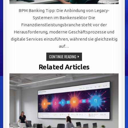
BPM Banking Tipp: Die Anbindung von Legacy-
Systemen im Bankensektor Die
Finanzdienstleistungsbranche steht vor der
Herausforderung, moderne Geschäftsprozesse und
digitale Services einzuführen, während sie gleichzeitig
auf…
EFFIZIENTE
CONTINUE READING
INTEGRATION
VON
Related Articles
LEGACY-
SYSTEMEN:
SCHLÜSSEL
ZU
AGILEM
BANKING
DURCH
BPM-
LÖSUNGEN