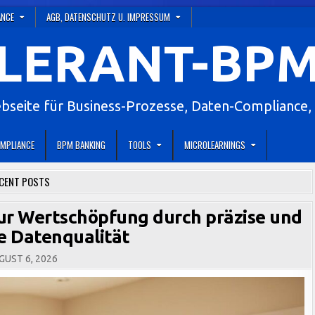
ANCE
AGB, DATENSCHUTZ U. IMPRESSUM
LERANT-BPM
eite für Business-Prozesse, Daten-Compliance, 
MPLIANCE
BPM BANKING
TOOLS
MICROLEARNINGS
CENT POSTS
zur Wertschöpfung durch präzise und
he Datenqualität
UST 6, 2026