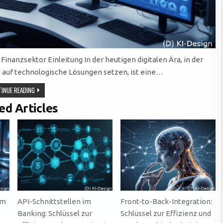
nanzsektor Einleitung In der heutigen digitalen Ära, in der
auf technologische Lösungen setzen, ist eine…
ERFOLGREICHE
INUE READING
DATENMIGRATION
IM
ed Articles
FINANZSEKTOR:
STRATEGIEN
UND
HERAUSFORDERUNGEN
MEISTERN
im
API-Schnittstellen im
Front-to-Back-Integration:
Banking: Schlüssel zur
Schlüssel zur Effizienz und