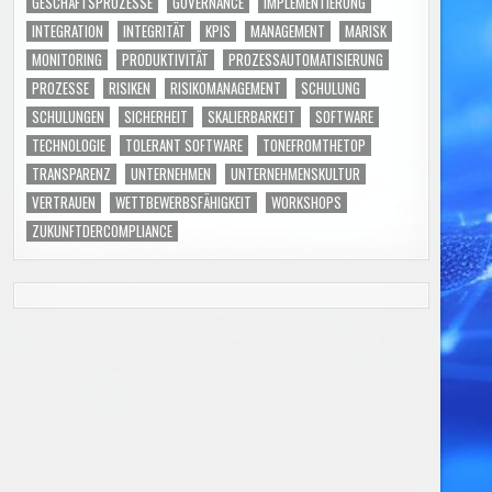
GESCHÄFTSPROZESSE
GOVERNANCE
IMPLEMENTIERUNG
INTEGRATION
INTEGRITÄT
KPIS
MANAGEMENT
MARISK
MONITORING
PRODUKTIVITÄT
PROZESSAUTOMATISIERUNG
PROZESSE
RISIKEN
RISIKOMANAGEMENT
SCHULUNG
SCHULUNGEN
SICHERHEIT
SKALIERBARKEIT
SOFTWARE
TECHNOLOGIE
TOLERANT SOFTWARE
TONEFROMTHETOP
TRANSPARENZ
UNTERNEHMEN
UNTERNEHMENSKULTUR
VERTRAUEN
WETTBEWERBSFÄHIGKEIT
WORKSHOPS
ZUKUNFTDERCOMPLIANCE