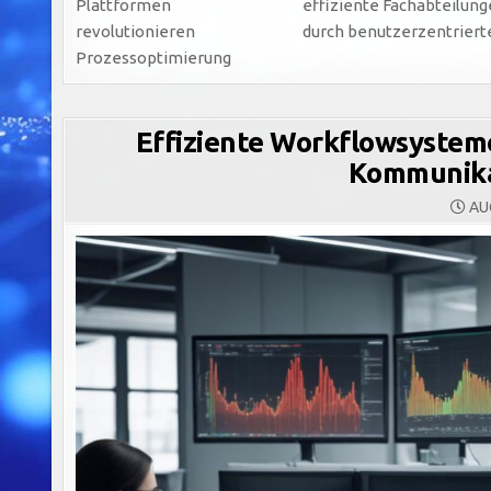
Plattformen
effiziente Fachabteilun
revolutionieren
durch benutzerzentriert
Prozessoptimierung
Effiziente Workflowsysteme
Kommunika
AUG