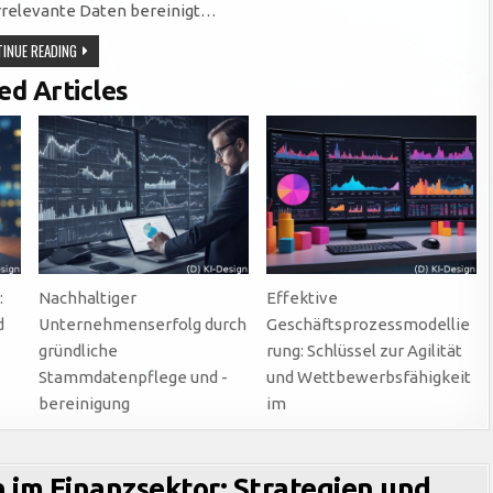
irrelevante Daten bereinigt…
DATA
INUE READING
CLEANSING:
DER
ed Articles
SCHLÜSSEL
ZUR
WERTSCHÖPFUNG
DURCH
PRÄZISE
UND
VERLÄSSLICHE
DATENQUALITÄT
:
Nachhaltiger
Effektive
d
Unternehmenserfolg durch
Geschäftsprozessmodellie
gründliche
rung: Schlüssel zur Agilität
Stammdatenpflege und -
und Wettbewerbsfähigkeit
bereinigung
im
 im Finanzsektor: Strategien und