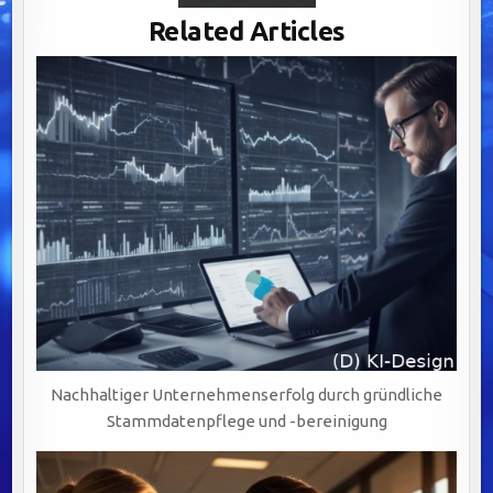
CLEANSING:
DER
Related Articles
SCHLÜSSEL
ZUR
WERTSCHÖPFUNG
DURCH
PRÄZISE
UND
VERLÄSSLICHE
DATENQUALITÄT
Nachhaltiger Unternehmenserfolg durch gründliche
Stammdatenpflege und -bereinigung