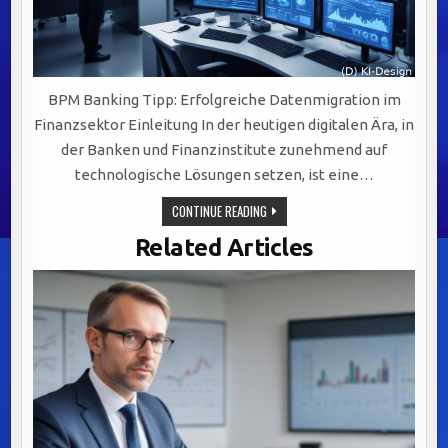
BPM Banking Tipp: Erfolgreiche Datenmigration im
Finanzsektor Einleitung In der heutigen digitalen Ära, in
der Banken und Finanzinstitute zunehmend auf
technologische Lösungen setzen, ist eine…
ERFOLGREICHE
CONTINUE READING
DATENMIGRATION
IM
Related Articles
FINANZSEKTOR:
STRATEGIEN
UND
HERAUSFORDERUNGEN
MEISTERN