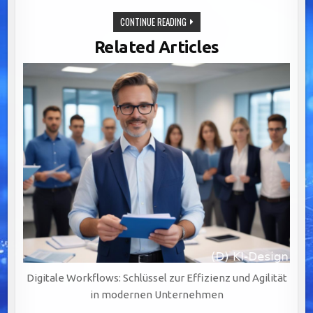
EFFIZIENTE
CONTINUE READING
WORKFLOWSYSTEME:
DER
Related Articles
SCHLÜSSEL
ZU
ERFOLGREICHER
KOMMUNIKATION
UND
AGILER
Digitale Workflows: Schlüssel zur Effizienz und Agilität
in modernen Unternehmen