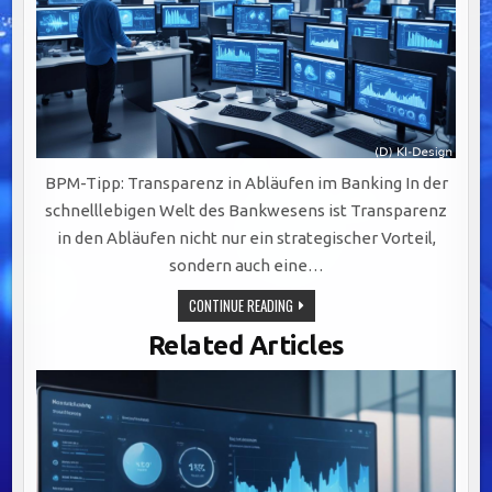
BPM-Tipp: Transparenz in Abläufen im Banking In der
schnelllebigen Welt des Bankwesens ist Transparenz
in den Abläufen nicht nur ein strategischer Vorteil,
sondern auch eine…
TRANSPARENTE
CONTINUE READING
ABLÄUFE
IM
Related Articles
BANKING:
DIGITALISIERUNG,
VISUALISIERUNG
UND
SCHULUNG
ALS
SCHLÜSSEL
ZUM