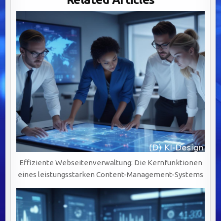
ANFORDERUNGEN
–
MIT
CHECKLISTE
ZUM
DOWNLOAD
Effiziente Webseitenverwaltung: Die Kernfunktionen
eines leistungsstarken Content-Management-Systems