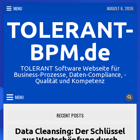
Skip
MENU
AUGUST 6, 2026
to
TOLERANT-
content
BPM.de
TOLERANT Software Webseite für
Business-Prozesse, Daten-Compliance, -
Qualität und Kompetenz
MENU
RECENT POSTS
Data Cleansing: Der Schlüssel
zur Wertschöpfung durch