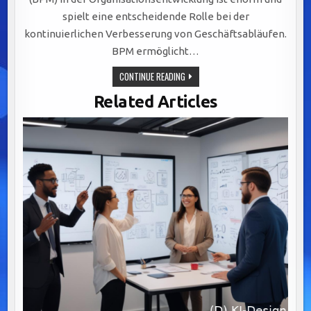
spielt eine entscheidende Rolle bei der
kontinuierlichen Verbesserung von Geschäftsabläufen.
BPM ermöglicht…
STRATEGISCHE
CONTINUE READING
BEDEUTUNG
VON
Related Articles
BUSINESS
PROCESS
MANAGEMENT
FÜR
EFFIZIENZ,
AGILITÄT
UND