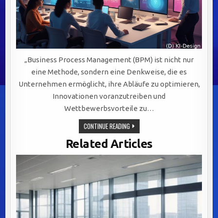
„Business Process Management (BPM) ist nicht nur
eine Methode, sondern eine Denkweise, die es
Unternehmen ermöglicht, ihre Abläufe zu optimieren,
Innovationen voranzutreiben und
Wettbewerbsvorteile zu…
BPM:
CONTINUE READING
DER
SCHLÜSSELFAKTOR
Related Articles
FÜR
EFFIZIENZ,
AGILITÄT
UND
NACHHALTIGEN
UNTERNEHMENSERFOLG
IN
DER