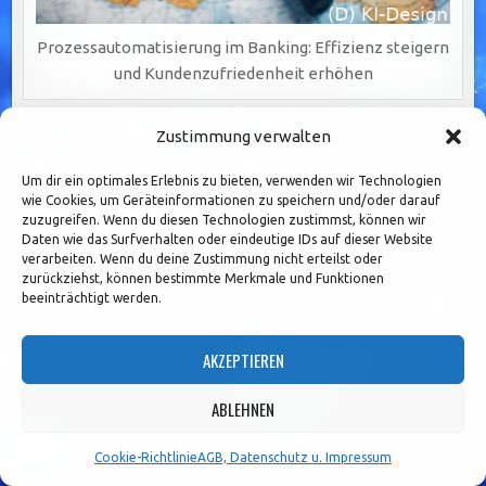
Prozessautomatisierung im Banking: Effizienz steigern
und Kundenzufriedenheit erhöhen
Zustimmung verwalten
Seitennummerierung
1
2
3
…
36
Older posts →
Um dir ein optimales Erlebnis zu bieten, verwenden wir Technologien
der
wie Cookies, um Geräteinformationen zu speichern und/oder darauf
zuzugreifen. Wenn du diesen Technologien zustimmst, können wir
Beiträge
Daten wie das Surfverhalten oder eindeutige IDs auf dieser Website
Search
verarbeiten. Wenn du deine Zustimmung nicht erteilst oder
for:
zurückziehst, können bestimmte Merkmale und Funktionen
beeinträchtigt werden.
ARCHIV
AKZEPTIEREN
Archiv
ABLEHNEN
Cookie-Richtlinie
AGB, Datenschutz u. Impressum