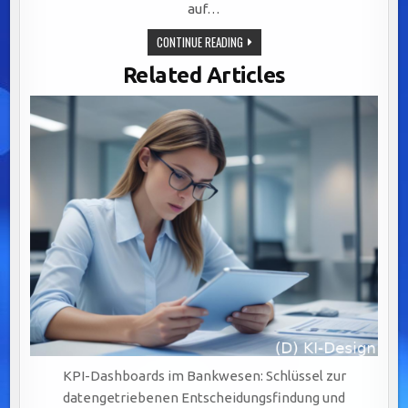
auf…
EFFIZIENTE
CONTINUE READING
INTEGRATION
VON
Related Articles
LEGACY-
SYSTEMEN:
SCHLÜSSEL
ZU
AGILEM
BANKING
DURCH
BPM-
LÖSUNGEN
KPI-Dashboards im Bankwesen: Schlüssel zur
datengetriebenen Entscheidungsfindung und