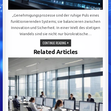
„Genehmigungsprozesse sind der ruhige Puls eines
funktionierenden Systems; sie balancieren zwischen
Innovation und Sicherheit. In einer Welt des stetigen
Wandels sind sie nicht nur bürokratische…
OPTIMIERUNG
CONTINUE READING
VON
GENEHMIGUNGSPROZESSEN:
Related Articles
BALANCE
ZWISCHEN
INNOVATION
UND
ÖFFENTLICHER
SICHERHEIT.