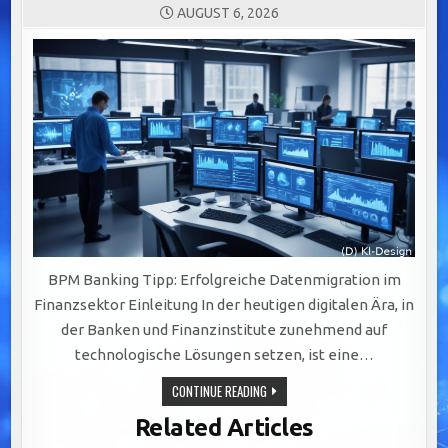
AUGUST 6, 2026
BPM Banking Tipp: Erfolgreiche Datenmigration im
Finanzsektor Einleitung In der heutigen digitalen Ära, in
der Banken und Finanzinstitute zunehmend auf
technologische Lösungen setzen, ist eine…
ERFOLGREICHE
CONTINUE READING
DATENMIGRATION
IM
Related Articles
FINANZSEKTOR:
STRATEGIEN