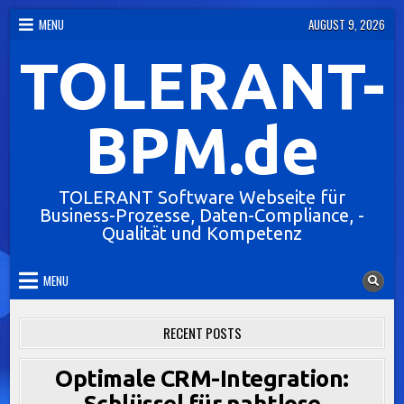
Skip
MENU
AUGUST 9, 2026
to
TOLERANT-
content
BPM.de
TOLERANT Software Webseite für
Business-Prozesse, Daten-Compliance, -
Qualität und Kompetenz
MENU
RECENT POSTS
Optimale CRM-Integration:
Schlüssel für nahtlose