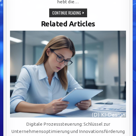
hebt die…
OPTIMALE
CONTINUE READING
CRM-
INTEGRATION:
Related Articles
SCHLÜSSEL
FÜR
NAHTLOSE
KUNDENERLEBNISSE
UND
NACHHALTIGES
Digitale Prozesssteuerung: Schlüssel zur
Unternehmensoptimierung und Innovationsförderung