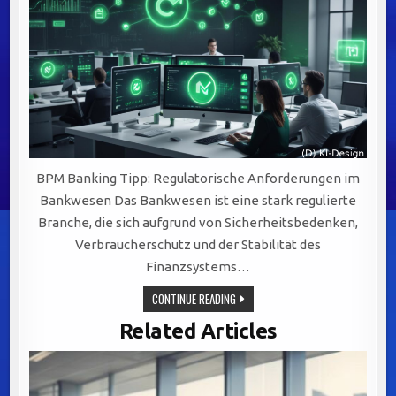
BPM Banking Tipp: Regulatorische Anforderungen im
Bankwesen Das Bankwesen ist eine stark regulierte
Branche, die sich aufgrund von Sicherheitsbedenken,
Verbraucherschutz und der Stabilität des
Finanzsystems…
REGULATORISCHE
CONTINUE READING
ANFORDERUNGEN
IM
Related Articles
BANKWESEN:
SCHLÜSSEL
ZU
EFFEKTIVEM
BUSINESS
PROCESS