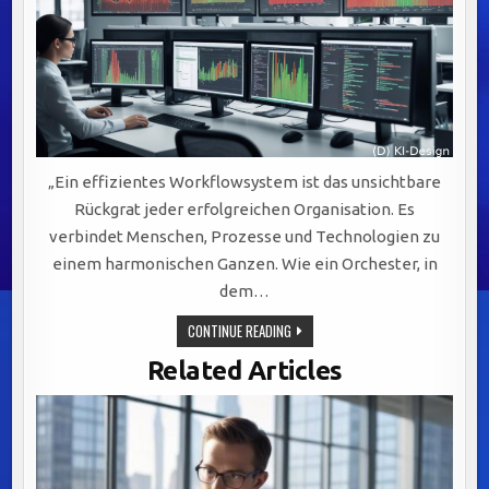
„Ein effizientes Workflowsystem ist das unsichtbare
Rückgrat jeder erfolgreichen Organisation. Es
verbindet Menschen, Prozesse und Technologien zu
einem harmonischen Ganzen. Wie ein Orchester, in
dem…
EFFIZIENTE
CONTINUE READING
WORKFLOWSYSTEME:
DER
Related Articles
SCHLÜSSEL
ZU
ERFOLGREICHER
KOMMUNIKATION
UND
AGILER