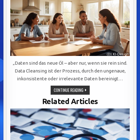
„Daten sind das neue Öl – aber nur, wenn sie rein sind.
Data Cleansing ist der Prozess, durch den ungenaue,
inkonsistente oder irrelevante Daten bereinigt…
DATA
CONTINUE READING
CLEANSING:
DER
Related Articles
SCHLÜSSEL
ZUR
WERTSCHÖPFUNG
DURCH
PRÄZISE
UND
VERLÄSSLICHE
DATENQUALITÄT