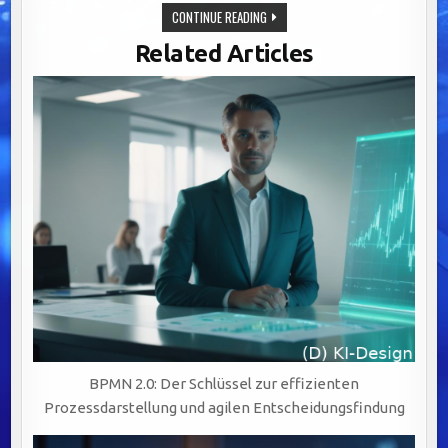
OPTIMIERUNG
CONTINUE READING
VON
GENEHMIGUNGSPROZESSEN:
Related Articles
BALANCE
ZWISCHEN
INNOVATION
UND
ÖFFENTLICHER
SICHERHEIT.
BPMN 2.0: Der Schlüssel zur effizienten
Prozessdarstellung und agilen Entscheidungsfindung