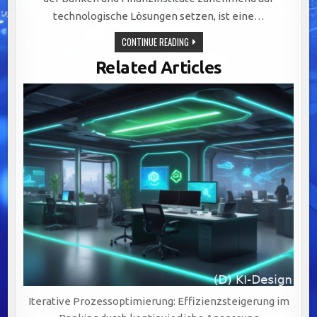
technologische Lösungen setzen, ist eine…
ERFOLGREICHE
CONTINUE READING
DATENMIGRATION
IM
Related Articles
FINANZSEKTOR:
STRATEGIEN
UND
HERAUSFORDERUNGEN
MEISTERN
Iterative Prozessoptimierung: Effizienzsteigerung im