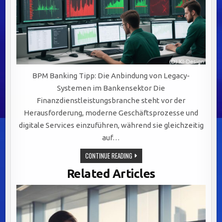
BPM Banking Tipp: Die Anbindung von Legacy-
Systemen im Bankensektor Die
Finanzdienstleistungsbranche steht vor der
Herausforderung, moderne Geschäftsprozesse und
digitale Services einzuführen, während sie gleichzeitig
auf…
EFFIZIENTE
CONTINUE READING
INTEGRATION
VON
Related Articles
LEGACY-
SYSTEMEN:
SCHLÜSSEL
ZU
AGILEM
BANKING
DURCH
BPM-