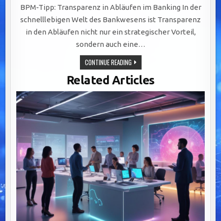
BPM-Tipp: Transparenz in Abläufen im Banking In der
schnelllebigen Welt des Bankwesens ist Transparenz
in den Abläufen nicht nur ein strategischer Vorteil,
sondern auch eine…
TRANSPARENTE
CONTINUE READING
ABLÄUFE
IM
Related Articles
BANKING:
DIGITALISIERUNG,
VISUALISIERUNG
UND
SCHULUNG
ALS
SCHLÜSSEL
ZUM