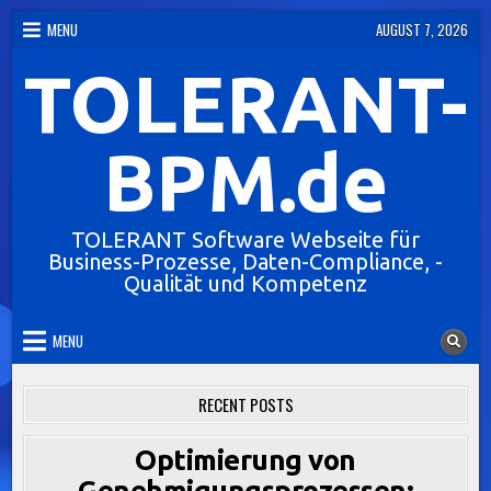
Skip
MENU
AUGUST 7, 2026
to
TOLERANT-
content
BPM.de
TOLERANT Software Webseite für
Business-Prozesse, Daten-Compliance, -
Qualität und Kompetenz
MENU
RECENT POSTS
Optimierung von
Genehmigungsprozessen: