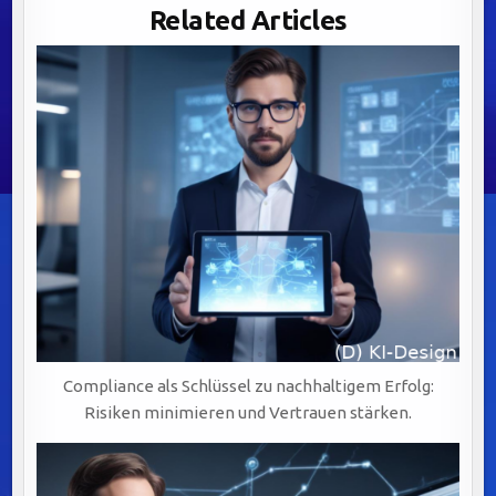
VON
Related Articles
BUSINESS
PROCESS
MANAGEMENT
FÜR
EFFIZIENZ,
AGILITÄT
UND
Compliance als Schlüssel zu nachhaltigem Erfolg:
Risiken minimieren und Vertrauen stärken.