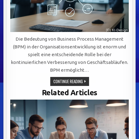
Die Bedeutung von Business Process Management
(BPM) in der Organisationsentwicklung ist enorm und
spielt eine entscheidende Rolle bei der
kontinuierlichen Verbesserung von Geschäftsabläufen.
BPM ermöglicht…
STRATEGISCHE
CONTINUE READING
BEDEUTUNG
VON
Related Articles
BUSINESS
PROCESS
MANAGEMENT
FÜR
EFFIZIENZ,
AGILITÄT
UND