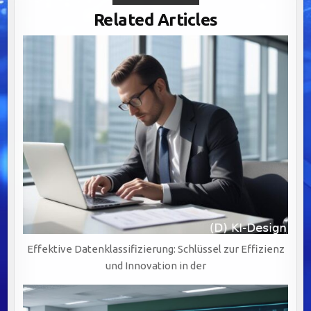
CLEANSING:
DER
Related Articles
SCHLÜSSEL
ZUR
WERTSCHÖPFUNG
DURCH
PRÄZISE
UND
VERLÄSSLICHE
DATENQUALITÄT
Effektive Datenklassifizierung: Schlüssel zur Effizienz
und Innovation in der