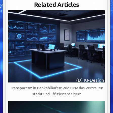
IM
Related Articles
BANKING:
DIGITALISIERUNG,
VISUALISIERUNG
UND
SCHULUNG
ALS
SCHLÜSSEL
ZUM
Transparenz in Bankabläufen: Wie BPM das Vertrauen
stärkt und Effizienz steigert