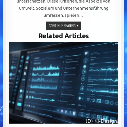
unterschätzen. Diese Kriterien, die Aspekte von
Umwelt, Sozialem und Unternehmensführung
umfassen, spielen…
CMS
CONTINUE READING
FÜR
ESG-
Related Articles
ANFORDERUNGEN
–
MIT
CHECKLISTE
ZUM
DOWNLOAD