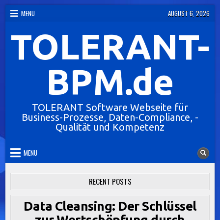
Skip
MENU
AUGUST 6, 2026
to
TOLERANT-
content
BPM.de
TOLERANT Software Webseite für
Business-Prozesse, Daten-Compliance, -
Qualität und Kompetenz
MENU
RECENT POSTS
Data Cleansing: Der Schlüssel
zur Wertschöpfung durch