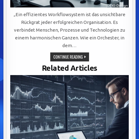
„Ein effizientes Workflowsystem ist das unsichtbare
Rückgrat jeder erfolgreichen Organisation. Es
verbindet Menschen, Prozesse und Technologien zu
einem harmonischen Ganzen. Wie ein Orchester, in
dem…
EFFIZIENTE
CONTINUE READING
WORKFLOWSYSTEME:
DER
Related Articles
SCHLÜSSEL
ZU
ERFOLGREICHER
KOMMUNIKATION
UND
AGILER