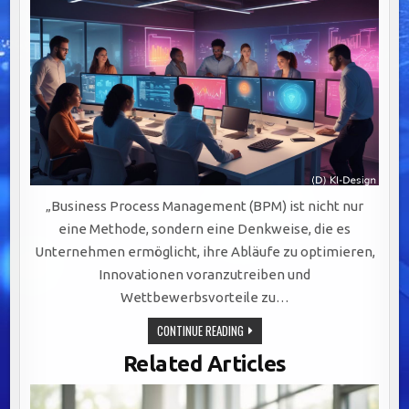
„Business Process Management (BPM) ist nicht nur
eine Methode, sondern eine Denkweise, die es
Unternehmen ermöglicht, ihre Abläufe zu optimieren,
Innovationen voranzutreiben und
Wettbewerbsvorteile zu…
BPM:
CONTINUE READING
DER
SCHLÜSSELFAKTOR
Related Articles
FÜR
EFFIZIENZ,
AGILITÄT
UND