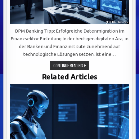
BPM Banking Tipp: Erfolgreiche Datenmigration im
Finanzsektor Einleitung In der heutigen digitalen Ära, in
der Banken und Finanzinstitute zunehmend auf
technologische Lösungen setzen, ist eine…
ERFOLGREICHE
CONTINUE READING
DATENMIGRATION
IM
Related Articles
FINANZSEKTOR:
STRATEGIEN
UND
HERAUSFORDERUNGEN
MEISTERN