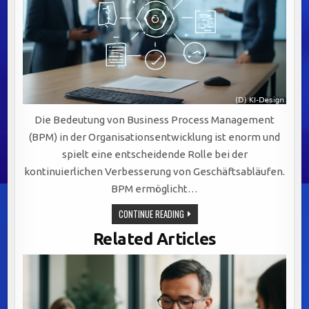
Die Bedeutung von Business Process Management
(BPM) in der Organisationsentwicklung ist enorm und
spielt eine entscheidende Rolle bei der
kontinuierlichen Verbesserung von Geschäftsabläufen.
BPM ermöglicht…
STRATEGISCHE
CONTINUE READING
BEDEUTUNG
VON
Related Articles
BUSINESS
PROCESS
MANAGEMENT
FÜR
EFFIZIENZ,
AGILITÄT
UND