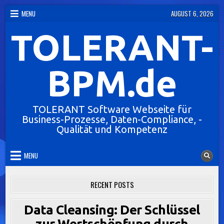
Skip
MENU
AUGUST 6, 2026
to
TOLERANT-
content
BPM.de
TOLERANT Software Webseite für
Business-Prozesse, Daten-Compliance, -
Qualität und Kompetenz
MENU
RECENT POSTS
Data Cleansing: Der Schlüssel
zur Wertschöpfung durch