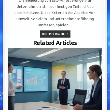
Die Bedeutung von ESG-Anforderungen für
Unternehmen ist in der heutigen Zeit nicht zu
unterschätzen. Diese Kriterien, die Aspekte von
Umwelt, Sozialem und Unternehmensführung
umfassen, spielen…
CMS
CONTINUE READING
FÜR
ESG-
Related Articles
ANFORDERUNGEN
–
MIT
CHECKLISTE
ZUM
DOWNLOAD