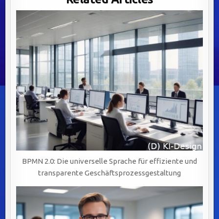
FÜR
EFFIZIENZ,
AGILITÄT
UND
NACHHALTIGEN
UNTERNEHMENSERFOLG
IN
DER
BPMN 2.0: Die universelle Sprache für effiziente und
transparente Geschäftsprozessgestaltung