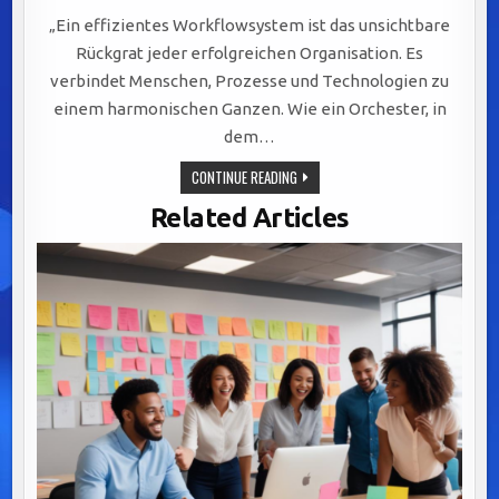
„Ein effizientes Workflowsystem ist das unsichtbare
Rückgrat jeder erfolgreichen Organisation. Es
verbindet Menschen, Prozesse und Technologien zu
einem harmonischen Ganzen. Wie ein Orchester, in
dem…
EFFIZIENTE
CONTINUE READING
WORKFLOWSYSTEME:
DER
Related Articles
SCHLÜSSEL
ZU
ERFOLGREICHER
KOMMUNIKATION
UND
AGILER