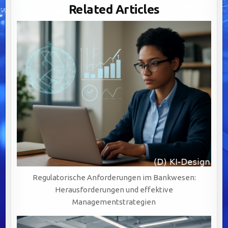
IM
Related Articles
BANKING:
DIGITALISIERUNG,
VISUALISIERUNG
UND
SCHULUNG
ALS
SCHLÜSSEL
ZUM
Regulatorische Anforderungen im Bankwesen:
Herausforderungen und effektive
Managementstrategien