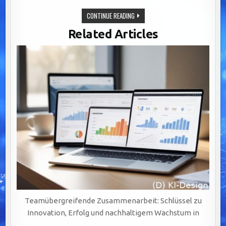
EFFIZIENTE
CONTINUE READING
WORKFLOWSYSTEME:
DER
Related Articles
SCHLÜSSEL
ZU
ERFOLGREICHER
KOMMUNIKATION
UND
AGILER
Teamübergreifende Zusammenarbeit: Schlüssel zu
Innovation, Erfolg und nachhaltigem Wachstum in