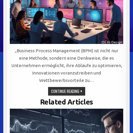
„Business Process Management (BPM) ist nicht nur
eine Methode, sondern eine Denkweise, die es
Unternehmen ermöglicht, ihre Abläufe zu optimieren,
Innovationen voranzutreiben und
Wettbewerbsvorteile zu…
BPM:
CONTINUE READING
DER
SCHLÜSSELFAKTOR
Related Articles
FÜR
EFFIZIENZ,
AGILITÄT
UND
NACHHALTIGEN
UNTERNEHMENSERFOLG
IN
DER