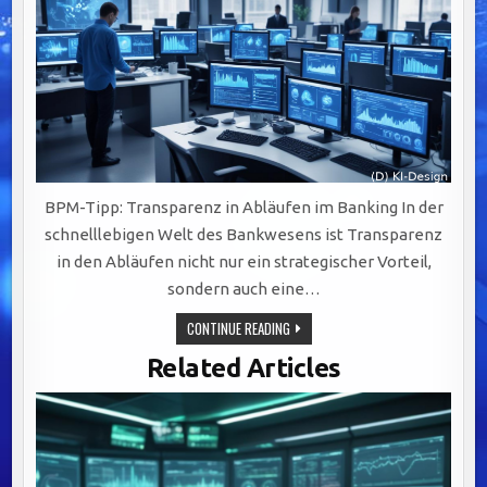
BPM-Tipp: Transparenz in Abläufen im Banking In der
schnelllebigen Welt des Bankwesens ist Transparenz
in den Abläufen nicht nur ein strategischer Vorteil,
sondern auch eine…
TRANSPARENTE
CONTINUE READING
ABLÄUFE
IM
Related Articles
BANKING:
DIGITALISIERUNG,
VISUALISIERUNG
UND
SCHULUNG
ALS
SCHLÜSSEL
ZUM