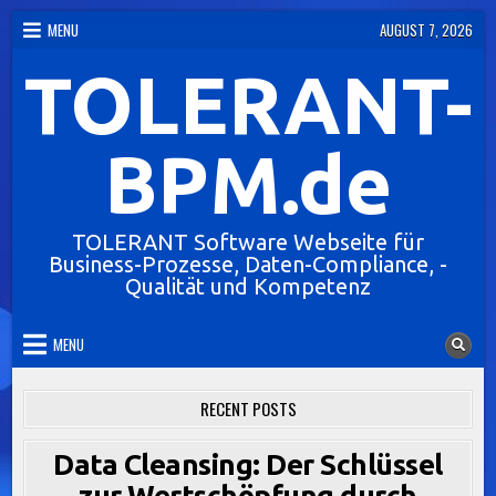
Skip
MENU
AUGUST 7, 2026
to
TOLERANT-
content
BPM.de
TOLERANT Software Webseite für
Business-Prozesse, Daten-Compliance, -
Qualität und Kompetenz
MENU
RECENT POSTS
Data Cleansing: Der Schlüssel
zur Wertschöpfung durch