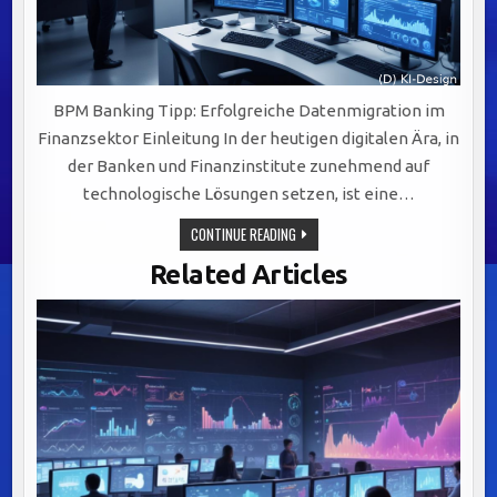
BPM Banking Tipp: Erfolgreiche Datenmigration im
Finanzsektor Einleitung In der heutigen digitalen Ära, in
der Banken und Finanzinstitute zunehmend auf
technologische Lösungen setzen, ist eine…
ERFOLGREICHE
CONTINUE READING
DATENMIGRATION
IM
Related Articles
FINANZSEKTOR:
STRATEGIEN
UND
HERAUSFORDERUNGEN
MEISTERN