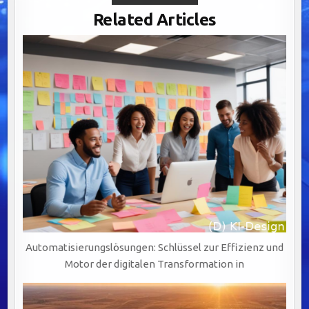
CLEANSING:
DER
Related Articles
SCHLÜSSEL
ZUR
WERTSCHÖPFUNG
DURCH
PRÄZISE
UND
VERLÄSSLICHE
DATENQUALITÄT
Automatisierungslösungen: Schlüssel zur Effizienz und
Motor der digitalen Transformation in