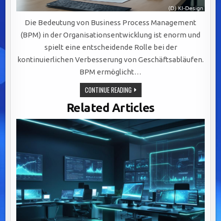
Die Bedeutung von Business Process Management
(BPM) in der Organisationsentwicklung ist enorm und
spielt eine entscheidende Rolle bei der
kontinuierlichen Verbesserung von Geschäftsabläufen.
BPM ermöglicht…
STRATEGISCHE
CONTINUE READING
BEDEUTUNG
VON
Related Articles
BUSINESS
PROCESS
MANAGEMENT
FÜR
EFFIZIENZ,
AGILITÄT
UND