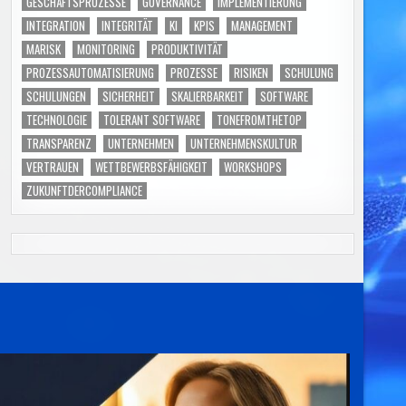
GESCHÄFTSPROZESSE
GOVERNANCE
IMPLEMENTIERUNG
INTEGRATION
INTEGRITÄT
KI
KPIS
MANAGEMENT
MARISK
MONITORING
PRODUKTIVITÄT
PROZESSAUTOMATISIERUNG
PROZESSE
RISIKEN
SCHULUNG
SCHULUNGEN
SICHERHEIT
SKALIERBARKEIT
SOFTWARE
TECHNOLOGIE
TOLERANT SOFTWARE
TONEFROMTHETOP
TRANSPARENZ
UNTERNEHMEN
UNTERNEHMENSKULTUR
VERTRAUEN
WETTBEWERBSFÄHIGKEIT
WORKSHOPS
ZUKUNFTDERCOMPLIANCE