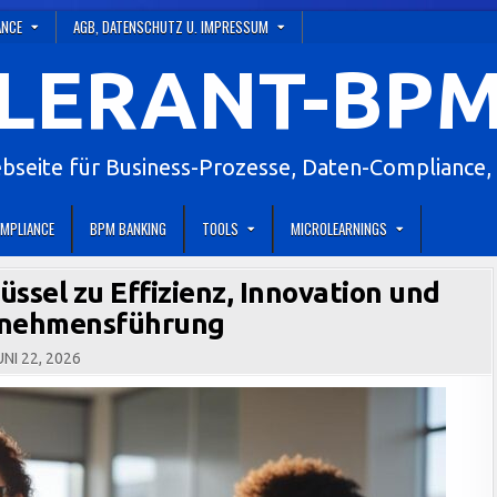
ANCE
AGB, DATENSCHUTZ U. IMPRESSUM
LERANT-BPM
eite für Business-Prozesse, Daten-Compliance, 
MPLIANCE
BPM BANKING
TOOLS
MICROLEARNINGS
ssel zu Effizienz, Innovation und
ernehmensführung
NI 22, 2026