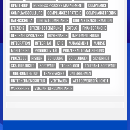
BPMITEROP
BUSINESS PROCESS MANAGEMENT
COMPLIANCE
COMPLIANCECULTURE
COMPLIANCESTRATEGIE
COMPLIANCETRENDS
DATENSCHUTZ
DIGITALECOMPLIANCE
DIGITALETRANSFORMATION
EFFIZIENZ
EFFIZIENZSTEIGERUNG
ERFOLG
FINANZBRANCHE
GESCHÄFTSPROZESSE
GOVERNANCE
IMPLEMENTIERUNG
INTEGRATION
INTEGRITÄT
KPIS
MANAGEMENT
MARISK
MONITORING
PRODUKTIVITÄT
PROZESSAUTOMATISIERUNG
PROZESSE
RISIKEN
SCHULUNG
SCHULUNGEN
SICHERHEIT
SKALIERBARKEIT
SOFTWARE
TECHNOLOGIE
TOLERANT SOFTWARE
TONEFROMTHETOP
TRANSPARENZ
UNTERNEHMEN
UNTERNEHMENSKULTUR
VERTRAUEN
WETTBEWERBSFÄHIGKEIT
WORKSHOPS
ZUKUNFTDERCOMPLIANCE