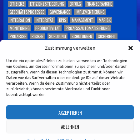
EFFIZIENZ
EFFIZIENZSTEIGERUNG
ERFOLG
FINANZBRANCHE
GESCHÄFTSPROZESSE
GOVERNANCE
IMPLEMENTIERUNG
INTEGRATION
INTEGRITÄT
KPIS
MANAGEMENT
MARISK
MONITORING
PRODUKTIVITÄT
PROZESSAUTOMATISIERUNG
PROZESSE
RISIKEN
SCHULUNG
SCHULUNGEN
SICHERHEIT
SKALIERBARKEIT
SOFTWARE
TECHNOLOGIE
TOLERANT SOFTWARE
Zustimmung verwalten
TONEFROMTHETOP
TRANSPARENZ
UNTERNEHMEN
UNTERNEHMENSKULTUR
VERTRAUEN
WETTBEWERBSFÄHIGKEIT
Um dir ein optimales Erlebnis zu bieten, verwenden wir Technologien
wie Cookies, um Geräteinformationen zu speichern und/oder darauf
WORKSHOPS
ZUKUNFTDERCOMPLIANCE
zuzugreifen. Wenn du diesen Technologien zustimmst, können wir
Daten wie das Surfverhalten oder eindeutige IDs auf dieser Website
Diese Webseite enthält Inhalte und Medien, die ganz
verarbeiten. Wenn du deine Zustimmung nicht erteilst oder
zurückziehst, können bestimmte Merkmale und Funktionen
oder teilweise KI-unterstützt (KI-Design) erstellt
beeinträchtigt werden.
oder bearbeitet wurden. Namen,
Personenabbildungen und Beispiele dienen – sofern
AKZEPTIEREN
nicht ausdrücklich anders gekennzeichnet –
ausschließlich illustrativen Zwecken.
ABLEHNEN
(c) 2026, TOLERANT Software