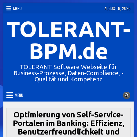
Skip
MENU
AUGUST 8, 2026
to
TOLERANT-
content
BPM.de
TOLERANT Software Webseite für
Business-Prozesse, Daten-Compliance, -
Qualität und Kompetenz
MENU
Optimierung von Self-Service-
Portalen im Banking: Effizienz,
Benutzerfreundlichkeit und