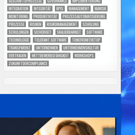
GESCHÄFTSPROZESSE
GOVERNANCE
IMPLEMENTIERUNG
INTEGRATION
INTEGRITÄT
KPIS
MANAGEMENT
MARISK
MONITORING
PRODUKTIVITÄT
PROZESSAUTOMATISIERUNG
PROZESSE
RISIKEN
RISIKOMANAGEMENT
SCHULUNG
SCHULUNGEN
SICHERHEIT
SKALIERBARKEIT
SOFTWARE
TECHNOLOGIE
TOLERANT SOFTWARE
TONEFROMTHETOP
TRANSPARENZ
UNTERNEHMEN
UNTERNEHMENSKULTUR
VERTRAUEN
WETTBEWERBSFÄHIGKEIT
WORKSHOPS
ZUKUNFTDERCOMPLIANCE