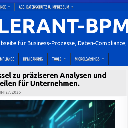
ANCE
AGB, DATENSCHUTZ U. IMPRESSUM
LERANT-BPM
eite für Business-Prozesse, Daten-Compliance, 
MPLIANCE
BPM BANKING
TOOLS
MICROLEARNINGS
sel zu präziseren Analysen und
teilen für Unternehmen.
NI 27, 2026