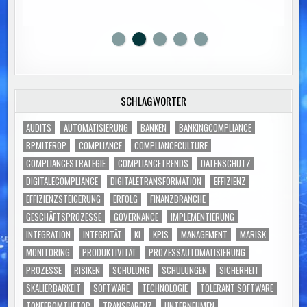
SCHLAGWÖRTER
AUDITS
AUTOMATISIERUNG
BANKEN
BANKINGCOMPLIANCE
BPMITEROP
COMPLIANCE
COMPLIANCECULTURE
COMPLIANCESTRATEGIE
COMPLIANCETRENDS
DATENSCHUTZ
DIGITALECOMPLIANCE
DIGITALETRANSFORMATION
EFFIZIENZ
EFFIZIENZSTEIGERUNG
ERFOLG
FINANZBRANCHE
GESCHÄFTSPROZESSE
GOVERNANCE
IMPLEMENTIERUNG
INTEGRATION
INTEGRITÄT
KI
KPIS
MANAGEMENT
MARISK
MONITORING
PRODUKTIVITÄT
PROZESSAUTOMATISIERUNG
PROZESSE
RISIKEN
SCHULUNG
SCHULUNGEN
SICHERHEIT
SKALIERBARKEIT
SOFTWARE
TECHNOLOGIE
TOLERANT SOFTWARE
TONEFROMTHETOP
TRANSPARENZ
UNTERNEHMEN