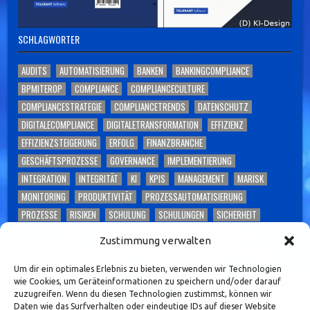
SCHLAGWÖRTER
AUDITS
AUTOMATISIERUNG
BANKEN
BANKINGCOMPLIANCE
BPMITEROP
COMPLIANCE
COMPLIANCECULTURE
COMPLIANCESTRATEGIE
COMPLIANCETRENDS
DATENSCHUTZ
DIGITALECOMPLIANCE
DIGITALETRANSFORMATION
EFFIZIENZ
EFFIZIENZSTEIGERUNG
ERFOLG
FINANZBRANCHE
GESCHÄFTSPROZESSE
GOVERNANCE
IMPLEMENTIERUNG
INTEGRATION
INTEGRITÄT
KI
KPIS
MANAGEMENT
MARISK
MONITORING
PRODUKTIVITÄT
PROZESSAUTOMATISIERUNG
PROZESSE
RISIKEN
SCHULUNG
SCHULUNGEN
SICHERHEIT
SKALIERBARKEIT
SOFTWARE
TECHNOLOGIE
TOLERANT SOFTWARE
Zustimmung verwalten
TONEFROMTHETOP
TRANSPARENZ
UNTERNEHMEN
UNTERNEHMENSKULTUR
VERTRAUEN
WETTBEWERBSFÄHIGKEIT
Um dir ein optimales Erlebnis zu bieten, verwenden wir Technologien
wie Cookies, um Geräteinformationen zu speichern und/oder darauf
WORKSHOPS
ZUKUNFTDERCOMPLIANCE
zuzugreifen. Wenn du diesen Technologien zustimmst, können wir
Daten wie das Surfverhalten oder eindeutige IDs auf dieser Website