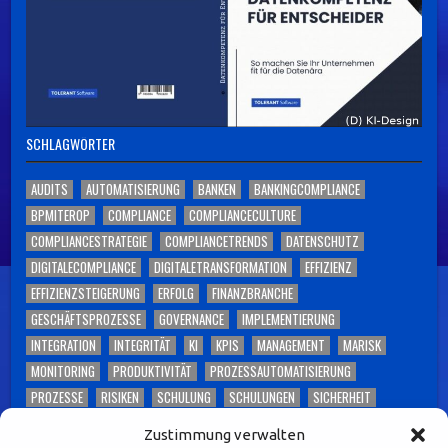
SCHLAGWÖRTER
AUDITS
AUTOMATISIERUNG
BANKEN
BANKINGCOMPLIANCE
BPMITEROP
COMPLIANCE
COMPLIANCECULTURE
COMPLIANCESTRATEGIE
COMPLIANCETRENDS
DATENSCHUTZ
DIGITALECOMPLIANCE
DIGITALETRANSFORMATION
EFFIZIENZ
EFFIZIENZSTEIGERUNG
ERFOLG
FINANZBRANCHE
GESCHÄFTSPROZESSE
GOVERNANCE
IMPLEMENTIERUNG
INTEGRATION
INTEGRITÄT
KI
KPIS
MANAGEMENT
MARISK
MONITORING
PRODUKTIVITÄT
PROZESSAUTOMATISIERUNG
PROZESSE
RISIKEN
SCHULUNG
SCHULUNGEN
SICHERHEIT
SKALIERBARKEIT
SOFTWARE
TECHNOLOGIE
TOLERANT SOFTWARE
Zustimmung verwalten