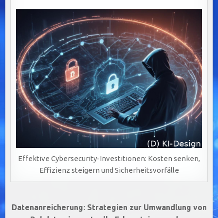
Effektive Cybersecurity-Investitionen: Kosten senken,
Effizienz steigern und Sicherheitsvorfälle
Beitragsnavigation
Datenanreicherung: Strategien zur Umwandlung von