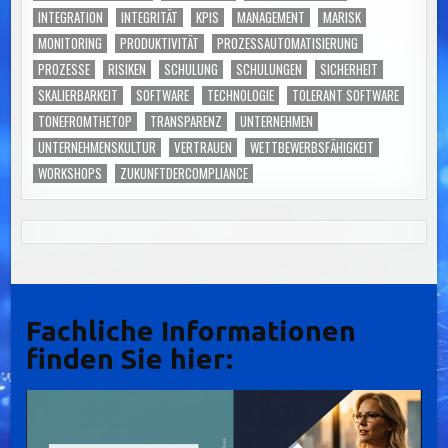
INTEGRATION
INTEGRITÄT
KPIS
MANAGEMENT
MARISK
MONITORING
PRODUKTIVITÄT
PROZESSAUTOMATISIERUNG
PROZESSE
RISIKEN
SCHULUNG
SCHULUNGEN
SICHERHEIT
SKALIERBARKEIT
SOFTWARE
TECHNOLOGIE
TOLERANT SOFTWARE
TONEFROMTHETOP
TRANSPARENZ
UNTERNEHMEN
UNTERNEHMENSKULTUR
VERTRAUEN
WETTBEWERBSFÄHIGKEIT
WORKSHOPS
ZUKUNFTDERCOMPLIANCE
Fachliche Informationen
finden Sie hier: