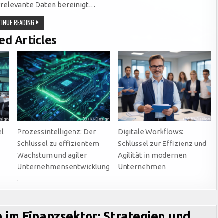
irrelevante Daten bereinigt…
DATA
INUE READING
CLEANSING:
DER
ed Articles
SCHLÜSSEL
ZUR
WERTSCHÖPFUNG
DURCH
PRÄZISE
UND
VERLÄSSLICHE
DATENQUALITÄT
el
Prozessintelligenz: Der
Digitale Workflows:
Schlüssel zu effizientem
Schlüssel zur Effizienz und
Wachstum und agiler
Agilität in modernen
Unternehmensentwicklung
Unternehmen
.
 im Finanzsektor: Strategien und