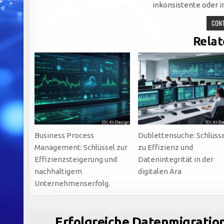
inkonsistente oder 
CONT
Relat
Business Process
Dublettensuche: Schlüss
Management: Schlüssel zur
zu Effizienz und
Effizienzsteigerung und
Datenintegrität in der
nachhaltigem
digitalen Ära
Unternehmenserfolg.
Erfolgreiche Datenmigration