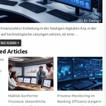
nanzsektor Einleitung In der heutigen digitalen Ära, in der
auf technologische Lösungen setzen, ist eine…
ERFOLGREICHE
INUE READING
DATENMIGRATION
IM
ed Articles
FINANZSEKTOR:
STRATEGIEN
UND
 im
HERAUSFORDERUNGEN
MEISTERN
h
MaRisk-konforme
Prozess-Monitoring im
Prozesse: Wesentliche
Banking: Effizienz steigern