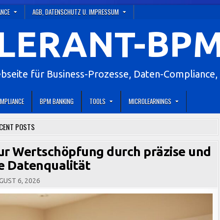
ANCE
AGB, DATENSCHUTZ U. IMPRESSUM
LERANT-BPM
eite für Business-Prozesse, Daten-Compliance, 
MPLIANCE
BPM BANKING
TOOLS
MICROLEARNINGS
CENT POSTS
zur Wertschöpfung durch präzise und
he Datenqualität
UST 6, 2026