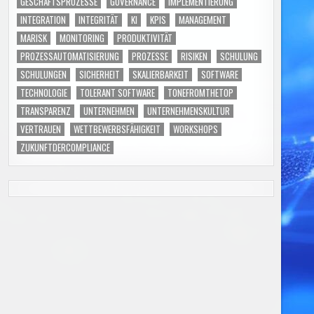
GESCHÄFTSPROZESSE
GOVERNANCE
IMPLEMENTIERUNG
INTEGRATION
INTEGRITÄT
KI
KPIS
MANAGEMENT
MARISK
MONITORING
PRODUKTIVITÄT
PROZESSAUTOMATISIERUNG
PROZESSE
RISIKEN
SCHULUNG
SCHULUNGEN
SICHERHEIT
SKALIERBARKEIT
SOFTWARE
TECHNOLOGIE
TOLERANT SOFTWARE
TONEFROMTHETOP
TRANSPARENZ
UNTERNEHMEN
UNTERNEHMENSKULTUR
VERTRAUEN
WETTBEWERBSFÄHIGKEIT
WORKSHOPS
ZUKUNFTDERCOMPLIANCE