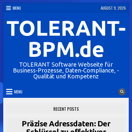
Skip
MENU
AUGUST 9, 2026
to
TOLERANT-
content
BPM.de
TOLERANT Software Webseite für
Business-Prozesse, Daten-Compliance, -
Qualität und Kompetenz
MENU
RECENT POSTS
Präzise Adressdaten: Der
Schlüssel zu effektiver