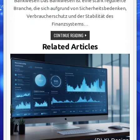
Bankwesen Das Bankwesen ist eine stark regulierte
Branche, die sich aufgrund von Sicherheitsbedenken,
Verbraucherschutz und der Stabilität des
Finanzsystems…
REGULATORISCHE
CONTINUE READING
ANFORDERUNGEN
IM
Related Articles
BANKWESEN:
SCHLÜSSEL
ZU
EFFEKTIVEM
BUSINESS
PROCESS
MANAGEMENT
(BPM)