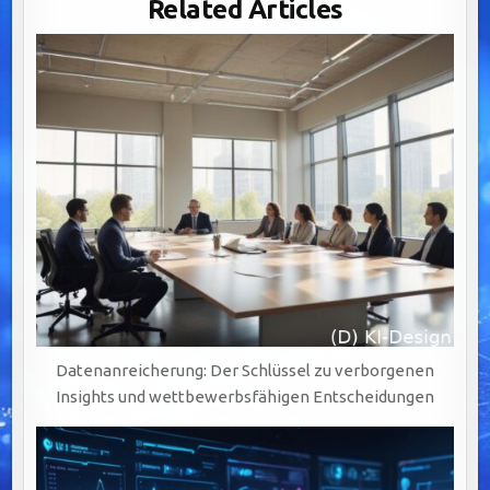
Related Articles
BALANCE
ZWISCHEN
INNOVATION
UND
ÖFFENTLICHER
SICHERHEIT.
Datenanreicherung: Der Schlüssel zu verborgenen
Insights und wettbewerbsfähigen Entscheidungen