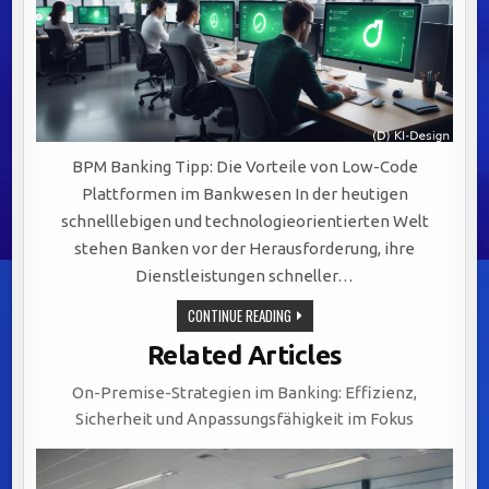
BPM Banking Tipp: Die Vorteile von Low-Code
Plattformen im Bankwesen In der heutigen
schnelllebigen und technologieorientierten Welt
stehen Banken vor der Herausforderung, ihre
Dienstleistungen schneller…
OPTIMIERUNG
CONTINUE READING
IM
BANKWESEN:
Related Articles
LOW-
CODE
PLATTFORMEN
On-Premise-Strategien im Banking: Effizienz,
FÖRDERN
SCHNELLIGKEIT,
Sicherheit und Anpassungsfähigkeit im Fokus
KOSTENEFFIZIENZ
UND