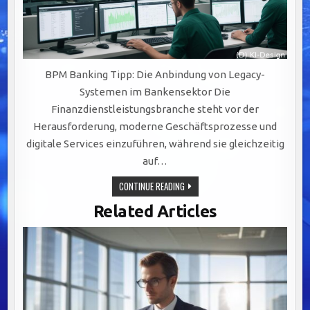
BPM Banking Tipp: Die Anbindung von Legacy-
Systemen im Bankensektor Die
Finanzdienstleistungsbranche steht vor der
Herausforderung, moderne Geschäftsprozesse und
digitale Services einzuführen, während sie gleichzeitig
auf…
EFFIZIENTE
CONTINUE READING
INTEGRATION
VON
Related Articles
LEGACY-
SYSTEMEN:
SCHLÜSSEL
ZU
AGILEM
BANKING
DURCH
BPM-
LÖSUNGEN