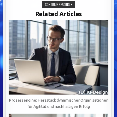
PRÄZISE
CONTINUE READING
ADRESSDATEN:
DER
Related Articles
SCHLÜSSEL
ZU
EFFEKTIVER
KOMMUNIKATION
UND
STARKEN
KUNDENBEZIEHUNGEN.
Prozessengine: Herzstück dynamischer Organisationen
für Agilität und nachhaltigen Erfolg