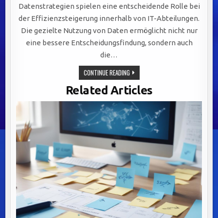
Datenstrategien spielen eine entscheidende Rolle bei
der Effizienzsteigerung innerhalb von IT-Abteilungen.
Die gezielte Nutzung von Daten ermöglicht nicht nur
eine bessere Entscheidungsfindung, sondern auch
die…
EFFIZIENZSTEIGERUNG
CONTINUE READING
IN
IT-
Related Articles
ABTEILUNGEN
DURCH
GEZIELTE
DATENSTRATEGIEN
UND
AUTOMATISIERUNG