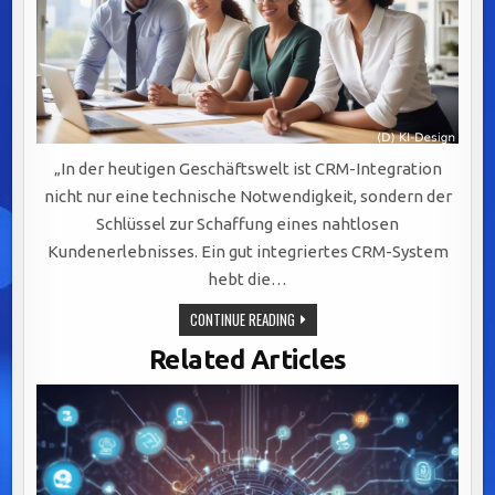
„In der heutigen Geschäftswelt ist CRM-Integration
nicht nur eine technische Notwendigkeit, sondern der
Schlüssel zur Schaffung eines nahtlosen
Kundenerlebnisses. Ein gut integriertes CRM-System
hebt die…
OPTIMALE
CONTINUE READING
CRM-
INTEGRATION:
Related Articles
SCHLÜSSEL
FÜR
NAHTLOSE
KUNDENERLEBNISSE
UND
NACHHALTIGES