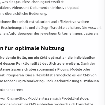
as die Qualitätssicherung unterstützt.
Bildern, Videos und Dokumenten inklusive Upload,
ine übersichtliche Bedienung.
tionen ihre Inhalte strukturiert und effizient verwalten
s Erscheinungsbild und die Zugriffsrechte behalten. Die Auswahl
ischen Anforderungen des jeweiligen Unternehmens basieren,
n für optimale Nutzung
heidende Rolle, um ein CMS optimal an die individuellen
dessen Funktionalität deutlich zu erweitern.
Dank der
teme lassen sich über sogenannte Plugins, Module oder
t integrieren. Diese Flexibilität ermöglicht es, ein CMS von
fassenden Digitalmarketing- und Geschäftslösung auszubauen.
unter anderem:
 von Online-Shop-Modulen lassen sich Produktkataloge,
ionen direkt ins CMS einbinden, wodurch sich komplette