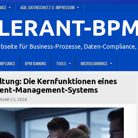
ANCE
AGB, DATENSCHUTZ U. IMPRESSUM
LERANT-BPM
eite für Business-Prozesse, Daten-Compliance, 
MPLIANCE
BPM BANKING
TOOLS
MICROLEARNINGS
ltung: Die Kernfunktionen eines
ntent-Management-Systems
UAR 25, 2026