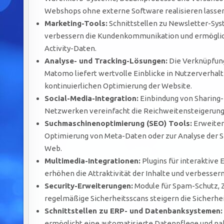
Webshops ohne externe Software realisieren lassen
Marketing-Tools:
Schnittstellen zu Newsletter-Sy
verbessern die Kundenkommunikation und ermöglic
Activity-Daten.
Analyse- und Tracking-Lösungen:
Die Verknüpfung
Matomo liefert wertvolle Einblicke in Nutzerverh
kontinuierlichen Optimierung der Website.
Social-Media-Integration:
Einbindung von Sharing-B
Netzwerken vereinfacht die Reichweitensteigerung
Suchmaschinenoptimierung (SEO) Tools:
Erweiter
Optimierung von Meta-Daten oder zur Analyse der S
Web.
Multimedia-Integrationen:
Plugins für interaktive
erhöhen die Attraktivität der Inhalte und verbesser
Security-Erweiterungen:
Module für Spam-Schutz, Z
regelmäßige Sicherheitsscans steigern die Sicherhei
Schnittstellen zu ERP- und Datenbanksystemen:
ermöglicht eine automatisierte Datenpflege und nah