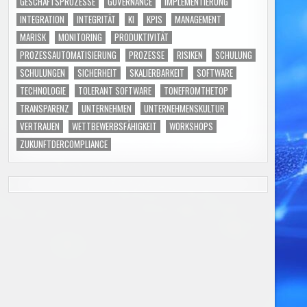
GESCHÄFTSPROZESSE
GOVERNANCE
IMPLEMENTIERUNG
INTEGRATION
INTEGRITÄT
KI
KPIS
MANAGEMENT
MARISK
MONITORING
PRODUKTIVITÄT
PROZESSAUTOMATISIERUNG
PROZESSE
RISIKEN
SCHULUNG
SCHULUNGEN
SICHERHEIT
SKALIERBARKEIT
SOFTWARE
TECHNOLOGIE
TOLERANT SOFTWARE
TONEFROMTHETOP
TRANSPARENZ
UNTERNEHMEN
UNTERNEHMENSKULTUR
VERTRAUEN
WETTBEWERBSFÄHIGKEIT
WORKSHOPS
ZUKUNFTDERCOMPLIANCE