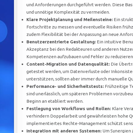
und Anforderungen durchgeführt werden. Diese Basi
und unnötige Komplexität zu vermeiden.
Klare Projektplanung und Meilensteine:
Ein struk
Fortschritte zu messen und eventuelle Risiken frü
zudem Flexibilität bei der Anpassung an neue Anfor
Benutzerzentrierte Gestaltung:
Ein intuitive Ben
Akzeptanz bei den Redakteuren und anderen Nutzer
Kompetenzen aufzubauen und Fehler zu reduzieren
Content-Migration und Datenqualität:
Die Übertra
getestet werden, um Datenverluste oder Inkonsiste
unterstützen, sollten aber immer durch manuelle Qu
Performance- und Sicherheitstests:
Frühzeitige Te
sind unerlässlich, um späteren Problemen vorzubeu
Beginn an etabliert werden.
Festlegung von Workflows und Rollen:
Klare Vera
verhindern Doppelarbeit und gewährleisten hohe Qual
implementiertes Rechte-Management schützt sensib
Integration mit anderen Systemen:
Um Synergien z