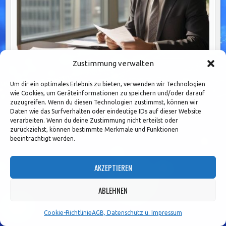
Zustimmung verwalten
Effektive Fachbereichssteuerung im Banking: Ziele,
Um dir ein optimales Erlebnis zu bieten, verwenden wir Technologien
wie Cookies, um Geräteinformationen zu speichern und/oder darauf
Prozesse und interdisziplinäre Zusammenarbeit
zuzugreifen. Wenn du diesen Technologien zustimmst, können wir
Daten wie das Surfverhalten oder eindeutige IDs auf dieser Website
verarbeiten. Wenn du deine Zustimmung nicht erteilst oder
zurückziehst, können bestimmte Merkmale und Funktionen
beeinträchtigt werden.
AKZEPTIEREN
ABLEHNEN
Cookie-Richtlinie
AGB, Datenschutz u. Impressum