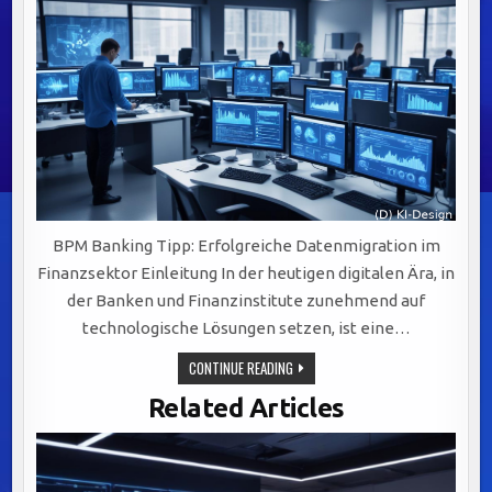
BPM Banking Tipp: Erfolgreiche Datenmigration im
Finanzsektor Einleitung In der heutigen digitalen Ära, in
der Banken und Finanzinstitute zunehmend auf
technologische Lösungen setzen, ist eine…
ERFOLGREICHE
CONTINUE READING
DATENMIGRATION
IM
Related Articles
FINANZSEKTOR:
STRATEGIEN
UND
HERAUSFORDERUNGEN
MEISTERN