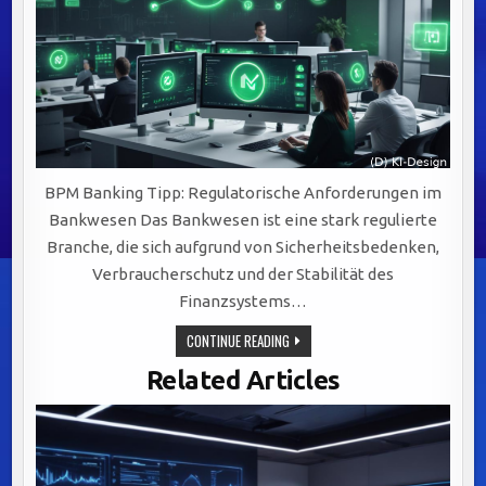
BPM Banking Tipp: Regulatorische Anforderungen im
Bankwesen Das Bankwesen ist eine stark regulierte
Branche, die sich aufgrund von Sicherheitsbedenken,
Verbraucherschutz und der Stabilität des
Finanzsystems…
REGULATORISCHE
CONTINUE READING
ANFORDERUNGEN
IM
Related Articles
BANKWESEN:
SCHLÜSSEL
ZU
EFFEKTIVEM
BUSINESS
PROCESS
MANAGEMENT
(BPM)