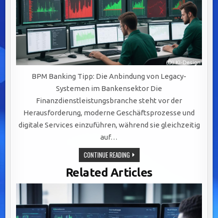
BPM Banking Tipp: Die Anbindung von Legacy-
Systemen im Bankensektor Die
Finanzdienstleistungsbranche steht vor der
Herausforderung, moderne Geschäftsprozesse und
digitale Services einzuführen, während sie gleichzeitig
auf…
EFFIZIENTE
CONTINUE READING
INTEGRATION
VON
Related Articles
LEGACY-
SYSTEMEN:
SCHLÜSSEL
ZU
AGILEM
BANKING
DURCH
BPM-