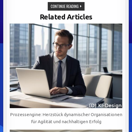
OPTIMIERUNG
CONTINUE READING
VON
GENEHMIGUNGSPROZESSEN:
Related Articles
BALANCE
ZWISCHEN
INNOVATION
UND
ÖFFENTLICHER
SICHERHEIT.
Prozessengine: Herzstück dynamischer Organisationen
für Agilität und nachhaltigen Erfolg