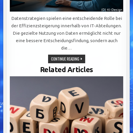
Datenstrategien spielen eine entscheidende Rolle bei
der Effizienzsteigerung innerhalb von IT-Abteilungen.
Die gezielte Nutzung von Daten ermöglicht nicht nur
eine bessere Entscheidungsfindung, sondern auch
die…
EFFIZIENZSTEIGERUNG
CONTINUE READING
IN
IT-
Related Articles
ABTEILUNGEN
DURCH
GEZIELTE
DATENSTRATEGIEN
UND
AUTOMATISIERUNG