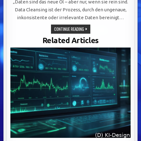
„Daten sind das neue Öl – aber nur, wenn sie rein sind.
Data Cleansing ist der Prozess, durch den ungenaue,
inkonsistente oder irrelevante Daten bereinigt…
DATA
CONTINUE READING
CLEANSING:
DER
Related Articles
SCHLÜSSEL
ZUR
WERTSCHÖPFUNG
DURCH
PRÄZISE
UND
VERLÄSSLICHE
DATENQUALITÄT