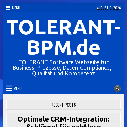
Skip
MENU
AUGUST 9, 2026
to
TOLERANT-
content
BPM.de
TOLERANT Software Webseite für
Business-Prozesse, Daten-Compliance, -
Qualität und Kompetenz
MENU
RECENT POSTS
Optimale CRM-Integration:
Schlüssel für nahtlose