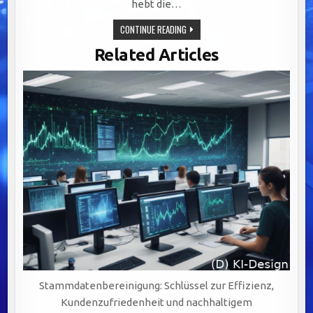
hebt die…
OPTIMALE
CONTINUE READING
CRM-
INTEGRATION:
Related Articles
SCHLÜSSEL
FÜR
NAHTLOSE
KUNDENERLEBNISSE
UND
NACHHALTIGES
Stammdatenbereinigung: Schlüssel zur Effizienz,
Kundenzufriedenheit und nachhaltigem