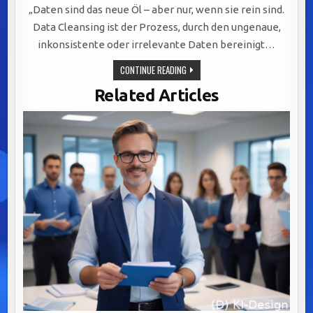
„Daten sind das neue Öl – aber nur, wenn sie rein sind.
Data Cleansing ist der Prozess, durch den ungenaue,
inkonsistente oder irrelevante Daten bereinigt…
DATA
CONTINUE READING
CLEANSING:
DER
Related Articles
SCHLÜSSEL
ZUR
WERTSCHÖPFUNG
DURCH
PRÄZISE
UND
VERLÄSSLICHE
DATENQUALITÄT