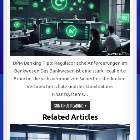
BPM Banking Tipp: Regulatorische Anforderungen im
Bankwesen Das Bankwesen ist eine stark regulierte
Branche, die sich aufgrund von Sicherheitsbedenken,
Verbraucherschutz und der Stabilität des
Finanzsystems…
REGULATORISCHE
CONTINUE READING
ANFORDERUNGEN
IM
Related Articles
BANKWESEN:
SCHLÜSSEL
ZU
EFFEKTIVEM
BUSINESS
PROCESS