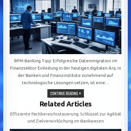
BPM Banking Tipp: Erfolgreiche Datenmigration im
Finanzsektor Einleitung In der heutigen digitalen Ära, in
der Banken und Finanzinstitute zunehmend auf
technologische Lösungen setzen, ist eine…
ERFOLGREICHE
CONTINUE READING
DATENMIGRATION
IM
Related Articles
FINANZSEKTOR:
STRATEGIEN
UND
Effiziente Fachbereichssteuerung: Schlüssel zur Agilität
HERAUSFORDERUNGEN
MEISTERN
und Zielverwirklichung im Bankwesen