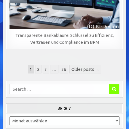
Transparente Bankabläufe: Schlüssel zu Effizienz,
Vertrauen und Compliance im BPM
Seitennummerierung
1
2
3
…
36
Older posts →
der
Beiträge
Search
for:
ARCHIV
Archiv