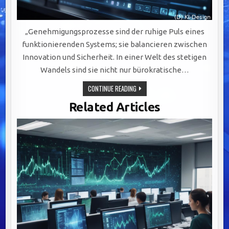
„Genehmigungsprozesse sind der ruhige Puls eines
funktionierenden Systems; sie balancieren zwischen
Innovation und Sicherheit. In einer Welt des stetigen
Wandels sind sie nicht nur bürokratische…
OPTIMIERUNG
CONTINUE READING
VON
GENEHMIGUNGSPROZESSEN:
Related Articles
BALANCE
ZWISCHEN
INNOVATION
UND
ÖFFENTLICHER
SICHERHEIT.