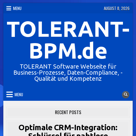
Skip
MENU
AUGUST 8, 2026
to
TOLERANT-
content
BPM.de
TOLERANT Software Webseite für
Business-Prozesse, Daten-Compliance, -
Qualität und Kompetenz
MENU
RECENT POSTS
Optimale CRM-Integration:
Schlüssel für nahtlose