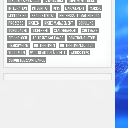
GESCHÄFTSPROZESSE
GOVERNANCE
IMPLEMENTIERUNG
INTEGRATION
INTEGRITÄT
KPIS
MANAGEMENT
MARISK
MONITORING
PRODUKTIVITÄT
PROZESSAUTOMATISIERUNG
PROZESSE
RISIKEN
RISIKOMANAGEMENT
SCHULUNG
SCHULUNGEN
SICHERHEIT
SKALIERBARKEIT
SOFTWARE
TECHNOLOGIE
TOLERANT SOFTWARE
TONEFROMTHETOP
TRANSPARENZ
UNTERNEHMEN
UNTERNEHMENSKULTUR
VERTRAUEN
WETTBEWERBSFÄHIGKEIT
WORKSHOPS
ZUKUNFTDERCOMPLIANCE