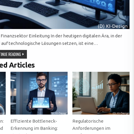
nanzsektor Einleitung In der heutigen digitalen Ära, in der
auf technologische Lösungen setzen, ist eine…
ERFOLGREICHE
INUE READING
DATENMIGRATION
IM
ed Articles
FINANZSEKTOR:
STRATEGIEN
UND
HERAUSFORDERUNGEN
MEISTERN
n:
Effiziente Bottleneck-
Regulatorische
nd
Erkennung im Banking:
Anforderungen im