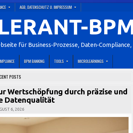
ANCE
AGB, DATENSCHUTZ U. IMPRESSUM
LERANT-BPM
eite für Business-Prozesse, Daten-Compliance, 
MPLIANCE
BPM BANKING
TOOLS
MICROLEARNINGS
CENT POSTS
zur Wertschöpfung durch präzise und
he Datenqualität
UST 6, 2026