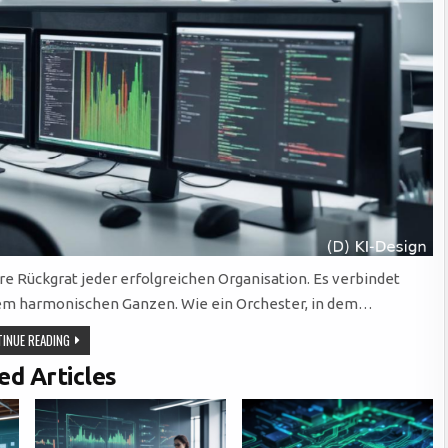
re Rückgrat jeder erfolgreichen Organisation. Es verbindet
em harmonischen Ganzen. Wie ein Orchester, in dem…
EFFIZIENTE
INUE READING
WORKFLOWSYSTEME:
DER
ed Articles
SCHLÜSSEL
ZU
ERFOLGREICHER
KOMMUNIKATION
UND
AGILER