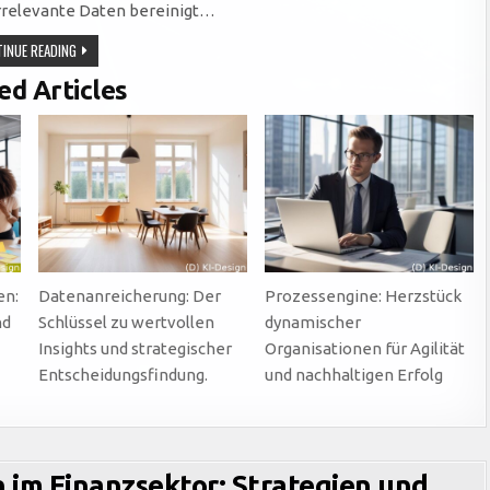
irrelevante Daten bereinigt…
DATA
INUE READING
CLEANSING:
DER
ed Articles
SCHLÜSSEL
ZUR
WERTSCHÖPFUNG
DURCH
PRÄZISE
UND
VERLÄSSLICHE
DATENQUALITÄT
en:
Datenanreicherung: Der
Prozessengine: Herzstück
nd
Schlüssel zu wertvollen
dynamischer
Insights und strategischer
Organisationen für Agilität
Entscheidungsfindung.
und nachhaltigen Erfolg
 im Finanzsektor: Strategien und