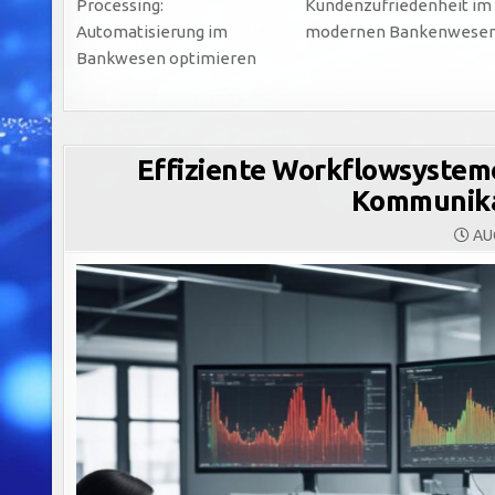
Processing:
Kundenzufriedenheit im
Automatisierung im
modernen Bankenwese
Bankwesen optimieren
Effiziente Workflowsysteme
Kommunika
AUG