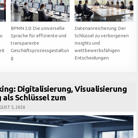
BPMN 2.0: Die universelle
Datenanreicherung: Der
zu
Sprache für effiziente und
Schlüssel zu verborgenen
n
transparente
Insights und
it
Geschäftsprozessgestaltun
wettbewerbsfähigen
g
Entscheidungen
ng: Digitalisierung, Visualisierung
 als Schlüssel zum
UST 5, 2026