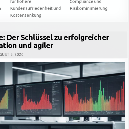
für höhere
Compliance und
n
Kundenzufriedenheit und
Risikominimierung
Kostensenkung
: Der Schlüssel zu erfolgreicher
tion und agiler
UST 5, 2026