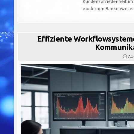
Kundenzufriedenheit im
modernen Bankenwese
Effiziente Workflowsysteme
Kommunika
AUG