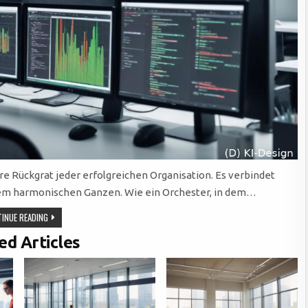
re Rückgrat jeder erfolgreichen Organisation. Es verbindet
em harmonischen Ganzen. Wie ein Orchester, in dem…
EFFIZIENTE
INUE READING
WORKFLOWSYSTEME:
DER
ed Articles
SCHLÜSSEL
ZU
ERFOLGREICHER
KOMMUNIKATION
UND
AGILER