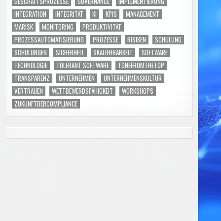
GESCHÄFTSPROZESSE
GOVERNANCE
IMPLEMENTIERUNG
INTEGRATION
INTEGRITÄT
KI
KPIS
MANAGEMENT
MARISK
MONITORING
PRODUKTIVITÄT
PROZESSAUTOMATISIERUNG
PROZESSE
RISIKEN
SCHULUNG
SCHULUNGEN
SICHERHEIT
SKALIERBARKEIT
SOFTWARE
TECHNOLOGIE
TOLERANT SOFTWARE
TONEFROMTHETOP
TRANSPARENZ
UNTERNEHMEN
UNTERNEHMENSKULTUR
VERTRAUEN
WETTBEWERBSFÄHIGKEIT
WORKSHOPS
ZUKUNFTDERCOMPLIANCE