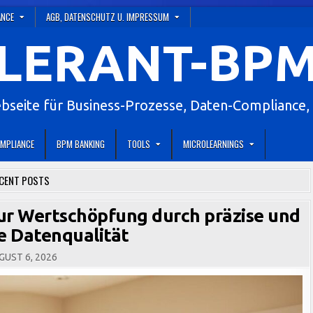
ANCE
AGB, DATENSCHUTZ U. IMPRESSUM
LERANT-BPM
eite für Business-Prozesse, Daten-Compliance, 
MPLIANCE
BPM BANKING
TOOLS
MICROLEARNINGS
CENT POSTS
zur Wertschöpfung durch präzise und
he Datenqualität
UST 6, 2026