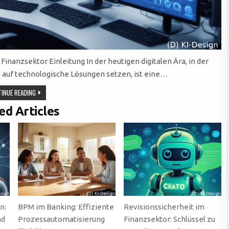
nanzsektor Einleitung In der heutigen digitalen Ära, in der
auf technologische Lösungen setzen, ist eine…
ERFOLGREICHE
INUE READING
DATENMIGRATION
IM
ed Articles
FINANZSEKTOR:
STRATEGIEN
UND
HERAUSFORDERUNGEN
MEISTERN
n:
BPM im Banking: Effiziente
Revisionssicherheit im
nd
Prozessautomatisierung
Finanzsektor: Schlüssel zu