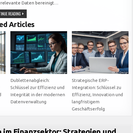
irrelevante Daten bereinigt…
DATA
INUE READING
CLEANSING:
DER
ed Articles
SCHLÜSSEL
ZUR
WERTSCHÖPFUNG
DURCH
PRÄZISE
UND
VERLÄSSLICHE
DATENQUALITÄT
Dublettenabgleich:
Strategische ERP-
r
Schlüssel zur Effizienz und
Integration: Schlüssel zu
d
Integrität in der modernen
Effizienz, Innovation und
Datenverwaltung
langfristigem
Geschäftserfolg
 im Finanzsektor: Strategien und