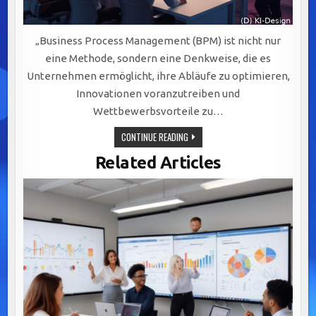
„Business Process Management (BPM) ist nicht nur
eine Methode, sondern eine Denkweise, die es
Unternehmen ermöglicht, ihre Abläufe zu optimieren,
Innovationen voranzutreiben und
Wettbewerbsvorteile zu…
BPM:
CONTINUE READING
DER
SCHLÜSSELFAKTOR
Related Articles
FÜR
EFFIZIENZ,
AGILITÄT
UND
NACHHALTIGEN
UNTERNEHMENSERFOLG
IN
DER