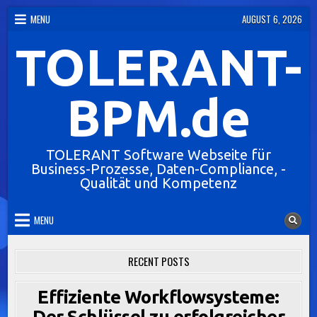
Skip
MENU
AUGUST 6, 2026
to
TOLERANT-
content
BPM.de
TOLERANT Software Webseite für
Business-Prozesse, Daten-Compliance, -
Qualität und Kompetenz
MENU
RECENT POSTS
Effiziente Workflowsysteme:
Der Schlüssel zu erfolgreicher