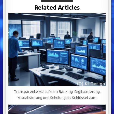
IM
BANKING:
Related Articles
BENUTZERZENTRIERTES
DESIGN
UND
SCHULUNGEN
FÜR
FACHABTEILUNGEN
Transparente Abläufe im Banking: Digitalisierung,
Visualisierung und Schulung als Schlüssel zum