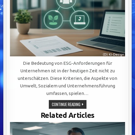
Die Bedeutung von ESG-Anforderungen für
Unternehmen ist in der heutigen Zeit nicht zu
unterschätzen. Diese Kriterien, die Aspekte von
Umwelt, Sozialem und Unternehmensführung
umfassen, spielen…
CMS
CONTINUE READING
FÜR
ESG-
Related Articles
ANFORDERUNGEN
–
MIT
CHECKLISTE
ZUM