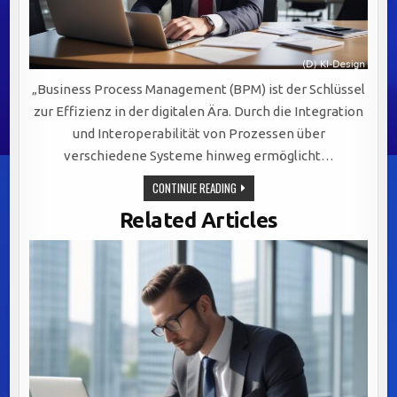
„Business Process Management (BPM) ist der Schlüssel
zur Effizienz in der digitalen Ära. Durch die Integration
und Interoperabilität von Prozessen über
verschiedene Systeme hinweg ermöglicht…
BPM:
CONTINUE READING
DER
SCHLÜSSEL
Related Articles
ZUR
EFFIZIENZ
UND
FLEXIBILITÄT
IN
DER
DIGITALEN
GESCHÄFTSWELT