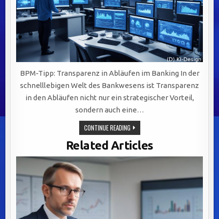
BPM-Tipp: Transparenz in Abläufen im Banking In der
schnelllebigen Welt des Bankwesens ist Transparenz
in den Abläufen nicht nur ein strategischer Vorteil,
sondern auch eine…
TRANSPARENTE
CONTINUE READING
ABLÄUFE
IM
Related Articles
BANKING:
DIGITALISIERUNG,
VISUALISIERUNG
UND
SCHULUNG
ALS
SCHLÜSSEL
ZUM