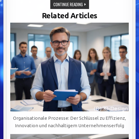
EFFIZIENTE
CONTINUE READING
WORKFLOWSYSTEME:
DER
Related Articles
SCHLÜSSEL
ZU
ERFOLGREICHER
KOMMUNIKATION
UND
AGILER
Organisationale Prozesse: Der Schlüssel zu Effizienz,
Innovation und nachhaltigem Unternehmenserfolg