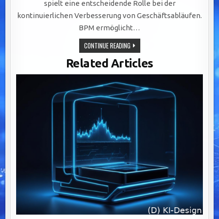
spielt eine entscheidende Rolle bei der
kontinuierlichen Verbesserung von Geschäftsabläufen.
BPM ermöglicht…
STRATEGISCHE
CONTINUE READING
BEDEUTUNG
VON
Related Articles
BUSINESS
PROCESS
MANAGEMENT
FÜR
EFFIZIENZ,
AGILITÄT
UND